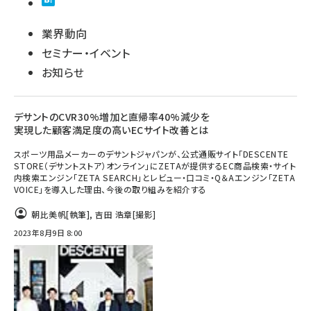
業界動向
セミナー・イベント
お知らせ
デサントのCVR30%増加と直帰率40%減少を
実現した顧客満足度の高いECサイト改善とは
スポーツ用品メーカーのデサントジャパンが、公式通販サイト「DESCENTE
STORE（デサントストア）オンライン」にZETAが提供するEC商品検索・サイト
内検索エンジン「ZETA SEARCH」とレビュー・口コミ・Q＆Aエンジン「ZETA
VOICE」を導入した理由、今後の取り組みを紹介する
朝比美帆
[執筆]
,
吉田 浩章
[撮影]
2023年8月9日 8:00