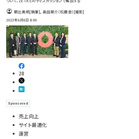
ついて、ZETAとのディスカッションで解説する
朝比美帆
[執筆]
,
奥田晃介（松鹿舎）
[撮影]
2023年6月6日 8:00
28
Sponsored
売上向上
サイト最適化
運営