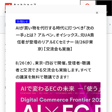
メ
ネットショップ担当者フォーラム
イ
検索
MENU
ン
お知らせ
コ
連載・特集
|
海外
海外情報
海外
AI
メタバース
AIが買い物を代行する時代に打つべき「次の
ン
一手」とは？ アルペン、オイシックス、元UA責
テ
用語「ZETA」 が使われている記事の一覧
任者が登壇のリアルECセミナー（8/26＠東
ン
京）【交流会も実施】
全 218 記事中 1 ～ 50 を表示中
ツ
amazon (2243)
に
デジタル時代の買い物行動の変化＆カスタ
8/26（水）、東京・四谷で開催。登壇者・聴講
マーエクスペリエンス向上を実現する3つのポ
yahoo (1898)
移
者と交流できる交流会も実施します。すべて
イント
動
楽天 (1869)
の講演を無料で聴講できます！
急速に変化する消費行動に対応するために押えておきたい「OMO」「CRO」、
カスタマーエクスペリエンス向上のポイントなどを、ZETAの山崎徳之社長が
ecbeing (1205)
解説
アスクル (1115)
吉野 巨人
base (1070)
2020年10月8日 9:00
ビィ・フォアード (772)