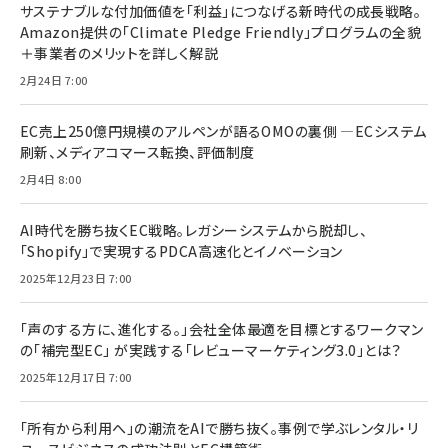
サステナブルな付加価値を「利益」につなげる新時代の成長戦略。
Amazon提供の「Climate Pledge Friendly」プログラムの全貌
＋事業者のメリットを詳しく解説
2月24日 7:00
EC売上250億円規模のアルペンが語るOMOの裏側 ―ECシステム
刷新、メディアコマース転換、評価制度
2月4日 8:00
AI時代を勝ち抜くEC戦略。レガシーシステムから脱却し、
「Shopify」で実現するPDCA高速化とイノベーション
2025年12月23日 7:00
「声のする方に、進化する。」会社全体最適を目標とするワークマン
の「補完型EC」 が実践する「レビューマーケティング3.0」とは？
2025年12月17日 7:00
「所有から利用へ」の潮流をAIで勝ち抜く。事例で学ぶレンタル・リ