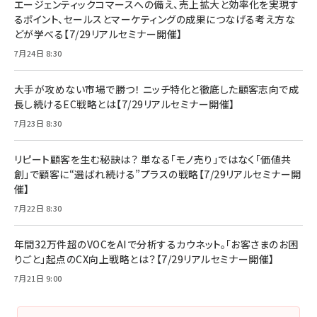
エージェンティックコマースへの備え、売上拡大と効率化を実現す
るポイント、セールスとマーケティングの成果につなげる考え方な
どが学べる【7/29リアルセミナー開催】
7月24日 8:30
大手が攻めない市場で勝つ！ ニッチ特化と徹底した顧客志向で成
長し続けるEC戦略とは【7/29リアルセミナー開催】
7月23日 8:30
リピート顧客を生む秘訣は？ 単なる「モノ売り」ではなく「価値共
創」で顧客に“選ばれ続ける”プラスの戦略【7/29リアルセミナー開
催】
7月22日 8:30
年間32万件超のVOCをAIで分析するカウネット。「お客さまのお困
りごと」起点のCX向上戦略とは？【7/29リアルセミナー開催】
7月21日 9:00