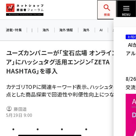
メ
ネットショップ担当者フォーラム
イ
検索
MENU
ン
コ
連載・特集
|
海外
海外情報
海外
AI
メタバース
お知
ン
A
テ
ユーズカンパニーが「宝石広場 オンラインスト
アル
ン
ア」にハッシュタグ活用エンジン「ZETA
ツ
amazon (2260)
HASHTAG」を導入
に
8/
yahoo (1910)
移
カテゴリTOPに関連キーワード表示、ハッシュタグを起
交流
動
楽天 (1878)
点とした商品探索で回遊性や利便性向上につなげる
ecbeing (1213)
藤田遥
アスクル (1126)
5月19日 9:00
base (1085)
ビィ・フォアード (786)