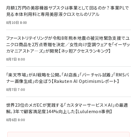
る時代の成長戦略
￥3,190
ママ投資家が育休中に１億貯めた株式投資
月額1万円の美容機器サブスクは事業として回るのか？ 事業PLで
￥2,420
￥1,870
見る本体利用料と専用美容液クロスセルのリアル
フィードバック経営 「沈黙の組織」から「高め合う
8月10日 8:00
マーケティングの真実 P&G・グリコで学んだ失敗
組織」へ
と成長の法則
組織の成果を最大化する ルールのデザイン
￥3,080
￥2,200
ファーストリテイリングが令和8年熊本地震の被災地緊急支援でユ
￥1,980
ニクロ商品を2万点寄贈を決定／女性向け空調ウェアを「イーザッ
カマニアストア―ズ」が開発【ネッ担アクセスランキング】
Amazonランキングをもっと見る
Amazonランキングをもっと見る
8月7日 8:00
Amazonランキングをもっと見る
「楽天市場」がAI戦略を公開。「AI店長」「バーチャル試着」「RMSバ
ナー画像生成」の全ぼう【Rakuten AI Optimismレポート】
8月7日 7:00
世界23位のメガECが実践する「カスタマーサービス×AI」の最適
解。3年で顧客満足度144%向上した【Lululemon事例】
8月6日 8:00