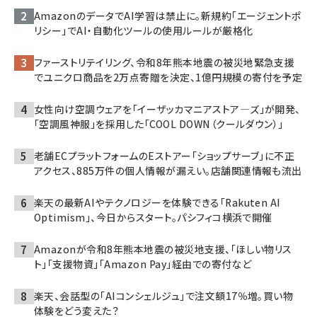
AmazonのデータでAI学習は禁止に。新規約「エージェントポ
リシー」でAI・自動化ツールの使用ルールが厳格化
ファーストリテイリング、令和8年熊本地震の被災地緊急支援
でユニクロ商品を2万点寄贈を決定、1億円規模の寄付を予定
女性向け空調ウェアを「イーザッカマニアストア―ズ」が開発、
「空調風神服」を採用した「COOL DOWN（クールダウン）」
老舗ECプラットフォームのEストアー「ショップサーブ」に不正
アクセス、885万件の個人情報が漏えい。店舗関連情報も流出
楽天の最新AIやテクノロジーを体験できる「Rakuten AI
Optimism」、今日からスタート。パシフィコ横浜で開催
Amazonが令和8年熊本地震の被災地支援、「ほしい物リス
ト」「支援物資」「Amazon Pay」経由での寄付など
楽天、会話型の「AIコンシェルジュ」で注文額17％増。買い物
体験をどう変えた？