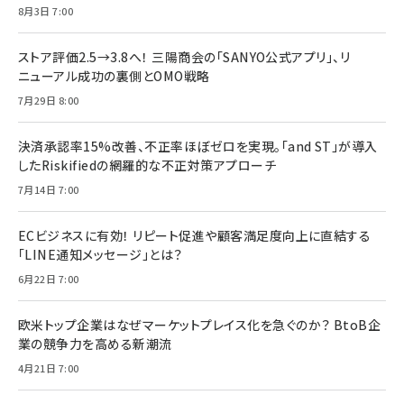
8月3日 7:00
ストア評価2.5→3.8へ！ 三陽商会の「SANYO公式アプリ」、リ
ニューアル成功の裏側とOMO戦略
7月29日 8:00
決済承認率15%改善、不正率ほぼゼロを実現。「and ST」が導入
したRiskifiedの網羅的な不正対策アプローチ
7月14日 7:00
ECビジネスに有効！ リピート促進や顧客満足度向上に直結する
「LINE通知メッセージ」とは？
6月22日 7:00
欧米トップ企業はなぜマーケットプレイス化を急ぐのか？ BtoB企
業の競争力を高める新潮流
4月21日 7:00