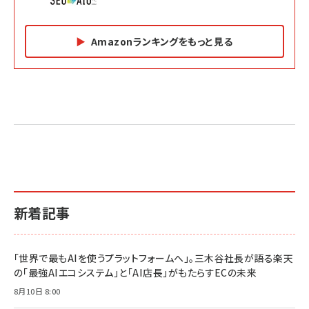
Amazonランキングをもっと見る
Amazon マーケティング・セールス全般関連書籍 の
Amazon ビジネス・経済関連書籍 の売れ筋ランキン
Amazon 経営戦略関連書籍 の売れ筋ランキング
売れ筋ランキング
グ
更新日時：2026/06/26 19:05
更新日時：2026/06/26 19:05
更新日時：2026/06/26 19:05
2億円を売り上げたプロが教える note×AI 最強の
anan(アンアン)2026/07/01号 No.2501[魅せる
ベインキャピタル 企業価値向上力の秘密
副業
カラダ2026／宮舘涼太]
￥2,640
￥1,870
￥880
イシューからはじめよ［改訂版］――知的生産の「シンプ
小さな会社は戦略が9割
anan(アンアン)2026/06/24号 No.2500増刊
ルな本質」
スペシャルエディション[王道エンタメの矜持／
￥1,980
新着記事
BTS]
￥2,200
￥1,100
ドリルを売るには穴を売れ
経営メモ 16年の起業家人生で得た知見
「世界で最もAIを使うプラットフォームへ」。三木谷社長が語る楽天
anan(アンアン)2026/07/08号 No.2502[2026
￥1,815
￥2,750
の「最強AIエコシステム」と「AI店長」がもたらすECの未来
年後半、あなたの恋と運命／山田涼介]
￥880
8月10日 8:00
Brand Shift(ブランド・シフト): 「信頼」で選ばれ
影響力の武器［新版］：人を動かす七つの原理