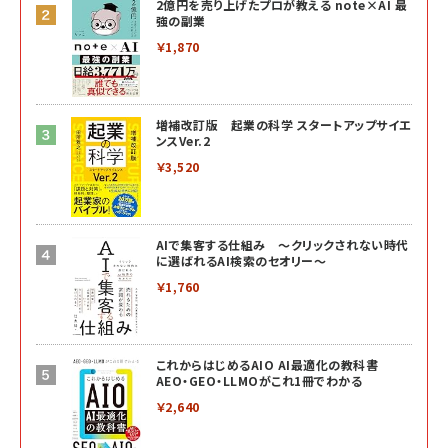
2億円を売り上げたプロが教える note×AI 最
強の副業
￥1,870
増補改訂版 起業の科学 スタートアップサイエ
ンスVer.2
￥3,520
AIで集客する仕組み ～クリックされない時代
に選ばれるAI検索のセオリー～
￥1,760
これからはじめるAIO AI最適化の教科書
AEO・GEO・LLMOがこれ1冊でわかる
￥2,640