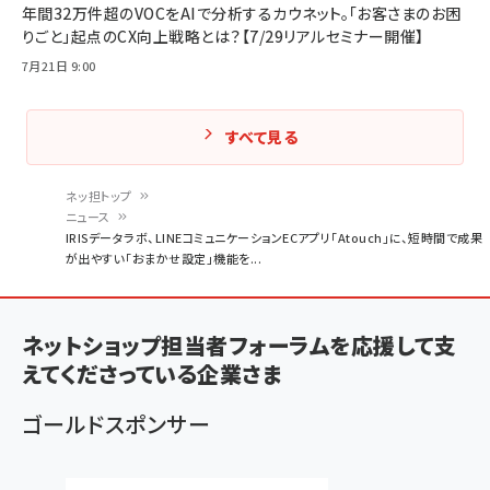
年間32万件超のVOCをAIで分析するカウネット。「お客さまのお困
りごと」起点のCX向上戦略とは？【7/29リアルセミナー開催】
7月21日 9:00
すべて見る
ネッ担トップ
ニュース
パ
IRISデータラボ、LINEコミュニケーションECアプリ「Atouch」に、短時間で成果
が出やすい「おまかせ設定」機能を...
ン
く
ず
ネットショップ担当者フォーラムを応援して支
えてくださっている企業さま
ゴールドスポンサー