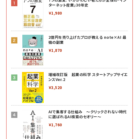
ターネット産業」30年史
￥1,980
2億円を売り上げたプロが教える note×AI 最
強の副業
￥1,870
増補改訂版 起業の科学 スタートアップサイエ
ンスVer.2
￥3,520
AIで集客する仕組み ～クリックされない時代
に選ばれるAI検索のセオリー～
￥1,760