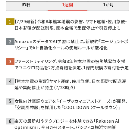
昨日
1週間
1か月
【7/29最新】令和8年熊本地震の影響、ヤマト運輸・佐川急便・
日本郵便が配送制限、熊本全域で集配停止や引受停止も
AmazonのデータでAI学習は禁止に。新規約「エージェントポ
リシー」でAI・自動化ツールの使用ルールが厳格化
ファーストリテイリング、令和8年熊本地震の被災地緊急支援
でユニクロ商品を2万点寄贈を決定、1億円規模の寄付を予定
【熊本地震の影響】ヤマト運輸、佐川急便、日本郵便で配送遅
延や集配停止が発生（7/28時点）
女性向け空調ウェアを「イーザッカマニアストア―ズ」が開発、
「空調風神服」を採用した「COOL DOWN（クールダウン）」
楽天の最新AIやテクノロジーを体験できる「Rakuten AI
Optimism」、今日からスタート。パシフィコ横浜で開催