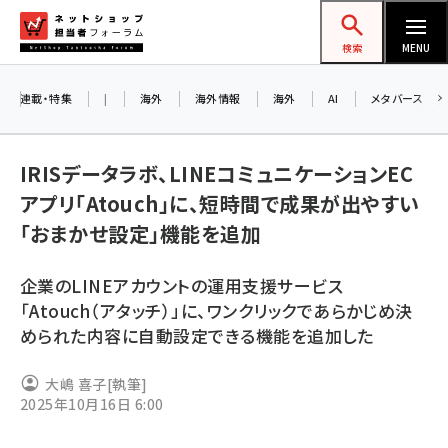
メ
ネットショップ担当者フォーラム
イ
検索
MENU
ン
コ
連載・特集
|
海外
海外情報
海外
AI
メタバース
ン
お知
A
テ
IRISデータラボ、LINEコミュニケーションEC
アル
ン
アプリ「Atouch」に、短時間で成果が出やすい
ツ
amazon (2249)
「おまかせ設定」機能を追加
に
8/
yahoo (1901)
移
企業のLINEアカウントの運用支援サービス
交流
動
楽天 (1871)
「Atouch（アタッチ）」に、ワンクリックであらかじめ決
められた内容に自動設定できる機能を追加した
ecbeing (1207)
アスクル (1119)
大嶋 喜子
[執筆]
2025年10月16日 6:00
base (1077)
ビィ・フォアード (773)