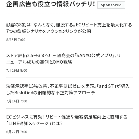
企画広告も役立つ情報バッチリ！
Sponsored
顧客の8割は「なんとなく」離脱する。ECリピート売上を最大化する
7つの鉄板シナリオをアクションリンクが公開
8月3日 7:00
ストア評価2.5→3.8へ！ 三陽商会の「SANYO公式アプリ」、リ
ニューアル成功の裏側とOMO戦略
7月29日 8:00
決済承認率15%改善、不正率ほぼゼロを実現。「and ST」が導入
したRiskifiedの網羅的な不正対策アプローチ
7月14日 7:00
ECビジネスに有効！ リピート促進や顧客満足度向上に直結する
「LINE通知メッセージ」とは？
6月22日 7:00