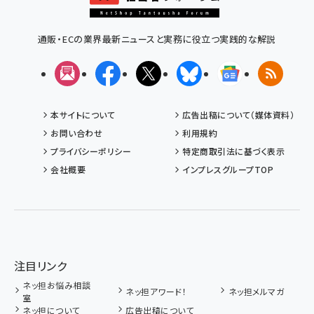
通販・ECの業界最新ニュースと実務に役立つ実践的な解説
メルマガ
Facebook
X(エックス)
Bluesky
Googleニュ
RSS
本サイトについて
広告出稿について（媒体資料）
お問い合わせ
利用規約
プライバシーポリシー
特定商取引法に基づく表示
会社概要
インプレスグループTOP
注目リンク
ネッ担お悩み相談
ネッ担アワード！
ネッ担メルマガ
室
ネッ担について
広告出稿について