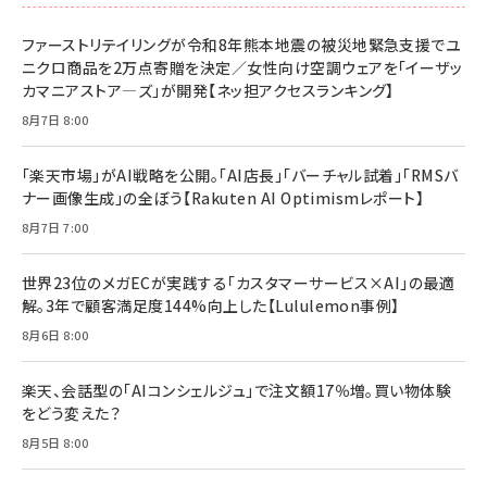
ドリルを売るには穴を売れ
経営メモ 16年の起業家人生で得た知見
ファーストリテイリングが令和8年熊本地震の被災地緊急支援でユ
anan(アンアン)2026/07/08号 No.2502[2026
￥1,815
￥2,750
ニクロ商品を2万点寄贈を決定／女性向け空調ウェアを「イーザッ
年後半、あなたの恋と運命／山田涼介]
カマニアストア―ズ」が開発【ネッ担アクセスランキング】
￥880
Brand Shift(ブランド・シフト): 「信頼」で選ばれ
影響力の武器［新版］：人を動かす七つの原理
8月7日 8:00
る時代の成長戦略
￥3,190
ママ投資家が育休中に１億貯めた株式投資
￥2,420
￥1,870
「楽天市場」がAI戦略を公開。「AI店長」「バーチャル試着」「RMSバ
ナー画像生成」の全ぼう【Rakuten AI Optimismレポート】
フィードバック経営 「沈黙の組織」から「高め合う
マーケティングの真実 P&G・グリコで学んだ失敗
組織」へ
と成長の法則
8月7日 7:00
組織の成果を最大化する ルールのデザイン
￥3,080
￥2,200
￥1,980
世界23位のメガECが実践する「カスタマーサービス×AI」の最適
解。3年で顧客満足度144%向上した【Lululemon事例】
Amazonランキングをもっと見る
Amazonランキングをもっと見る
8月6日 8:00
Amazonランキングをもっと見る
楽天、会話型の「AIコンシェルジュ」で注文額17％増。買い物体験
をどう変えた？
8月5日 8:00