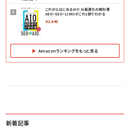
これからはじめるAIO AI最適化の教科書
AEO・GEO・LLMOがこれ1冊でわかる
￥2,640
Amazonランキングをもっと見る
Amazon マーケティング・セールス全般関連書籍 の
Amazon ビジネス・経済関連書籍 の売れ筋ランキン
Amazon 経営戦略関連書籍 の売れ筋ランキング
売れ筋ランキング
グ
更新日時：2026/06/26 19:05
更新日時：2026/06/26 19:05
更新日時：2026/06/26 19:05
2億円を売り上げたプロが教える note×AI 最強の
anan(アンアン)2026/07/01号 No.2501[魅せる
ベインキャピタル 企業価値向上力の秘密
副業
カラダ2026／宮舘涼太]
￥2,640
￥1,870
￥880
イシューからはじめよ［改訂版］――知的生産の「シンプ
小さな会社は戦略が9割
anan(アンアン)2026/06/24号 No.2500増刊
ルな本質」
スペシャルエディション[王道エンタメの矜持／
￥1,980
新着記事
BTS]
￥2,200
￥1,100