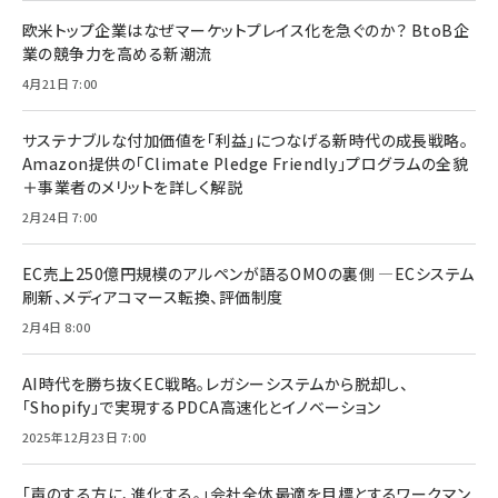
欧米トップ企業はなぜマーケットプレイス化を急ぐのか？ BtoB企
業の競争力を高める新潮流
4月21日 7:00
サステナブルな付加価値を「利益」につなげる新時代の成長戦略。
Amazon提供の「Climate Pledge Friendly」プログラムの全貌
＋事業者のメリットを詳しく解説
2月24日 7:00
EC売上250億円規模のアルペンが語るOMOの裏側 ―ECシステム
刷新、メディアコマース転換、評価制度
2月4日 8:00
AI時代を勝ち抜くEC戦略。レガシーシステムから脱却し、
「Shopify」で実現するPDCA高速化とイノベーション
2025年12月23日 7:00
「声のする方に、進化する。」会社全体最適を目標とするワークマン