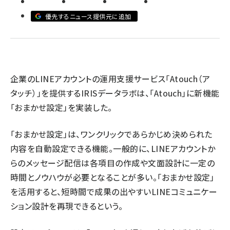
優先するニュース提供元に追加
revico (740)
企業のLINEアカウントの運用支援サービス「Atouch（ア
タッチ）」を提供するIRISデータラボは、「Atouch」に新機能
参加
「おまかせ設定」を実装した。
「おまかせ設定」は、ワンクリックであらかじめ決められた
内容を自動設定できる機能。一般的に、LINEアカウントか
らのメッセージ配信は各項目の作成や文面設計に一定の
時間とノウハウが必要となることが多い。「おまかせ設定」
を活用すると、短時間で成果の出やすいLINEコミュニケー
ション設計を再現できるという。