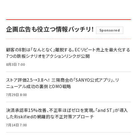
企画広告も役立つ情報バッチリ！
Sponsored
顧客の8割は「なんとなく」離脱する。ECリピート売上を最大化する
7つの鉄板シナリオをアクションリンクが公開
8月3日 7:00
ストア評価2.5→3.8へ！ 三陽商会の「SANYO公式アプリ」、リ
ニューアル成功の裏側とOMO戦略
7月29日 8:00
決済承認率15%改善、不正率ほぼゼロを実現。「and ST」が導入
したRiskifiedの網羅的な不正対策アプローチ
7月14日 7:00