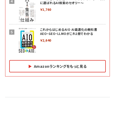
に選ばれるAI検索のセオリー～
￥1,760
これからはじめるAIO AI最適化の教科書
AEO・GEO・LLMOがこれ1冊でわかる
￥2,640
Amazonランキングをもっと見る
Amazon マーケティング・セールス全般関連書籍 の
Amazon ビジネス・経済関連書籍 の売れ筋ランキン
Amazon 経営戦略関連書籍 の売れ筋ランキング
売れ筋ランキング
グ
更新日時：2026/06/26 19:05
更新日時：2026/06/26 19:05
更新日時：2026/06/26 19:05
2億円を売り上げたプロが教える note×AI 最強の
anan(アンアン)2026/07/01号 No.2501[魅せる
ベインキャピタル 企業価値向上力の秘密
副業
カラダ2026／宮舘涼太]
￥2,640
￥1,870
￥880