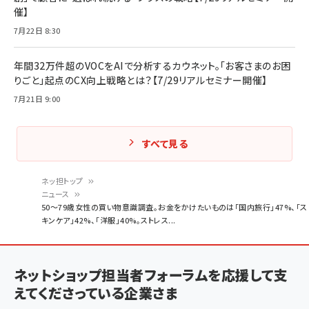
催】
7月22日 8:30
年間32万件超のVOCをAIで分析するカウネット。「お客さまのお困
りごと」起点のCX向上戦略とは？【7/29リアルセミナー開催】
7月21日 9:00
すべて見る
ネッ担トップ
ニュース
パ
50～79歳女性の買い物意識調査。お金をかけたいものは「国内旅行」47%、「ス
キンケア」42%、「洋服」40%。ストレス...
ン
く
ず
ネットショップ担当者フォーラムを応援して支
えてくださっている企業さま