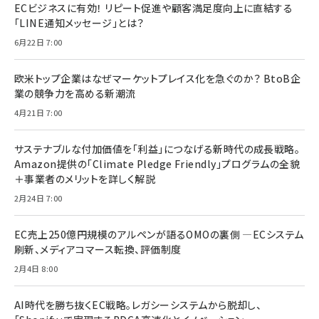
ECビジネスに有効！ リピート促進や顧客満足度向上に直結する
「LINE通知メッセージ」とは？
6月22日 7:00
欧米トップ企業はなぜマーケットプレイス化を急ぐのか？ BtoB企
業の競争力を高める新潮流
4月21日 7:00
サステナブルな付加価値を「利益」につなげる新時代の成長戦略。
Amazon提供の「Climate Pledge Friendly」プログラムの全貌
＋事業者のメリットを詳しく解説
2月24日 7:00
EC売上250億円規模のアルペンが語るOMOの裏側 ―ECシステム
刷新、メディアコマース転換、評価制度
2月4日 8:00
AI時代を勝ち抜くEC戦略。レガシーシステムから脱却し、