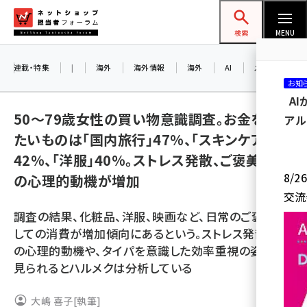
メ
ネットショップ担当者フォーラム
イ
検索
MENU
ン
コ
連載・特集
|
海外
海外情報
海外
AI
メタバース
お知
ン
A
テ
50～79歳女性の買い物意識調査。お金をかけ
アル
ン
たいものは「国内旅行」47%、「スキンケア」
ツ
amazon (2249)
42%、「洋服」40%。ストレス発散、ご褒美など
に
8/
の心理的動機が増加
yahoo (1901)
移
交流
動
楽天 (1871)
調査の結果、化粧品、洋服、映画など、日常のご褒美と
ecbeing (1207)
しての消費が増加傾向にあるという。ストレス発散など
の心理的動機や、タイパを意識した効率重視の姿勢が
アスクル (1119)
見られるとハルメクは分析している
base (1077)
大嶋 喜子
[執筆]
ビィ・フォアード (773)