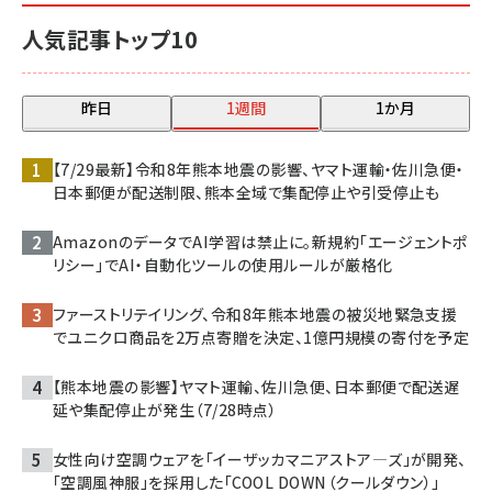
人気記事トップ10
昨日
1週間
1か月
【7/29最新】令和8年熊本地震の影響、ヤマト運輸・佐川急便・
日本郵便が配送制限、熊本全域で集配停止や引受停止も
AmazonのデータでAI学習は禁止に。新規約「エージェントポ
リシー」でAI・自動化ツールの使用ルールが厳格化
ファーストリテイリング、令和8年熊本地震の被災地緊急支援
でユニクロ商品を2万点寄贈を決定、1億円規模の寄付を予定
【熊本地震の影響】ヤマト運輸、佐川急便、日本郵便で配送遅
延や集配停止が発生（7/28時点）
女性向け空調ウェアを「イーザッカマニアストア―ズ」が開発、
「空調風神服」を採用した「COOL DOWN（クールダウン）」