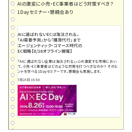
AIの激変に小売・EC事業者はどう対策すべき？
1Dayセミナー・懇親会あり
AIに選ばれないECは淘汰される。
「AI需要予測」から「購買代行」まで
エージェンティック・コマース時代の
EC戦略【8/26オフライン開催】
「AIに選ばれない企業は淘汰される」――。この激変する市場におい
て、小売・EC事業者はどのような対策を打つべきなのか？ そのヒ
ントを学べる1Dayセミナーです。懇親会も実施します。
7月23日 15:50