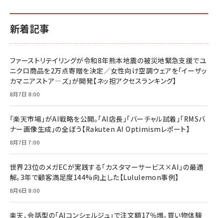
イシューからはじめよ［改訂版］――知的生産の「シンプ
小さな会社は戦略が9割
anan(アンアン)2026/06/24号 No.2500増刊
ルな本質」
スペシャルエディション[王道エンタメの矜持／
￥1,980
新着記事
BTS]
￥2,200
￥1,100
ドリルを売るには穴を売れ
経営メモ 16年の起業家人生で得た知見
ファーストリテイリングが令和8年熊本地震の被災地緊急支援でユ
anan(アンアン)2026/07/08号 No.2502[2026
￥1,815
￥2,750
ニクロ商品を2万点寄贈を決定／女性向け空調ウェアを「イーザッ
年後半、あなたの恋と運命／山田涼介]
カマニアストア―ズ」が開発【ネッ担アクセスランキング】
￥880
Brand Shift(ブランド・シフト): 「信頼」で選ばれ
影響力の武器［新版］：人を動かす七つの原理
8月7日 8:00
る時代の成長戦略
￥3,190
ママ投資家が育休中に１億貯めた株式投資
￥2,420
￥1,870
「楽天市場」がAI戦略を公開。「AI店長」「バーチャル試着」「RMSバ
ナー画像生成」の全ぼう【Rakuten AI Optimismレポート】
フィードバック経営 「沈黙の組織」から「高め合う
マーケティングの真実 P&G・グリコで学んだ失敗
組織」へ
と成長の法則
8月7日 7:00
組織の成果を最大化する ルールのデザイン
￥3,080
￥2,200
￥1,980
世界23位のメガECが実践する「カスタマーサービス×AI」の最適
解。3年で顧客満足度144%向上した【Lululemon事例】
Amazonランキングをもっと見る
Amazonランキングをもっと見る
8月6日 8:00
Amazonランキングをもっと見る
楽天、会話型の「AIコンシェルジュ」で注文額17％増。買い物体験