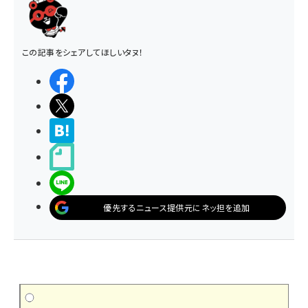
この記事をシェアしてほしいタヌ！
シェアする
ポストする
>ブクマする
noteで書く
LINEで送る
優先するニュース提供元にネッ担を追加