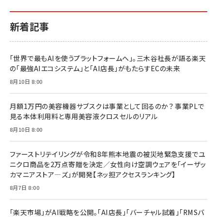
新着記事
「世界で最もAIを使うプラットフォームへ」。三木谷社長が語る楽天
の「最強AIエコシステム」と「AI店長」がもたらすECの未来
8月10日 8:00
月額1万円の美容機器サブスクは事業として回るのか？ 事業PLで
見る本体利用料と専用美容液クロスセルのリアル
8月10日 8:00
ファーストリテイリングが令和8年熊本地震の被災地緊急支援でユ
ニクロ商品を2万点寄贈を決定／女性向け空調ウェアを「イーザッ
カマニアストア―ズ」が開発【ネッ担アクセスランキング】
8月7日 8:00
「楽天市場」がAI戦略を公開。「AI店長」「バーチャル試着」「RMSバ