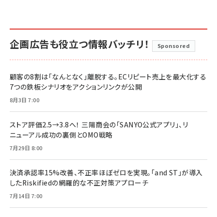
企画広告も役立つ情報バッチリ！
Sponsored
顧客の8割は「なんとなく」離脱する。ECリピート売上を最大化する
7つの鉄板シナリオをアクションリンクが公開
8月3日 7:00
ストア評価2.5→3.8へ！ 三陽商会の「SANYO公式アプリ」、リ
ニューアル成功の裏側とOMO戦略
7月29日 8:00
決済承認率15%改善、不正率ほぼゼロを実現。「and ST」が導入
したRiskifiedの網羅的な不正対策アプローチ
7月14日 7:00