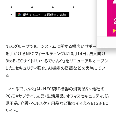
revico (746)
優先するニュース提供元に追加
NECグループでICTシステムに関する幅広いサポート業務
参加
を手がけるNECフィールディングは10月14日、法人向け
BtoB-ECサイト「い～るでぃんぐ」をリニューアルオープン
した。セキュリティ強化、AI機能の搭載などを実施してい
る。
「い～るでぃんぐ」は、NEC製IT機器の消耗品や、他社の
PC/OAサプライ、文具・生活用品、オフィスセキュリティ、防
災用品、介護・ヘルスケア用品など取りそろえるBtoB-EC
サイト。