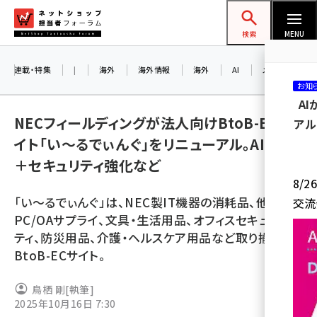
メ
ネットショップ担当者フォーラム
イ
検索
MENU
ン
コ
連載・特集
|
海外
海外情報
海外
AI
メタバース
お知
ン
A
テ
NECフィールディングが法人向けBtoB-ECサ
アル
ン
イト「い～るでぃんぐ」をリニューアル。AI搭載
ツ
amazon (2260)
＋セキュリティ強化など
に
8/
yahoo (1910)
移
「い～るでぃんぐ」は、NEC製IT機器の消耗品、他社の
交流
動
楽天 (1878)
PC/OAサプライ、文具・生活用品、オフィスセキュリ
ティ、防災用品、介護・ヘルスケア用品など取り揃える
ecbeing (1213)
BtoB-ECサイト。
アスクル (1126)
鳥栖 剛
[執筆]
base (1085)
2025年10月16日 7:30
ビィ・フォアード (786)