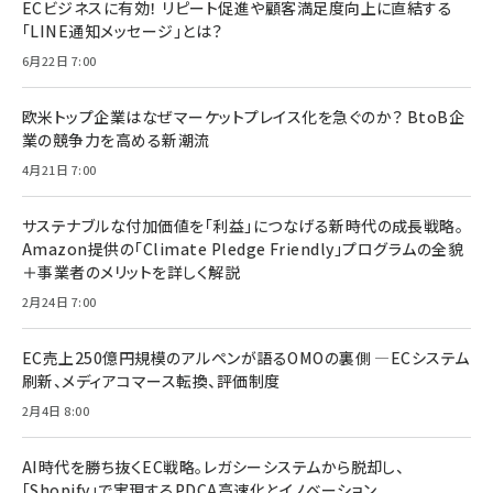
ECビジネスに有効！ リピート促進や顧客満足度向上に直結する
「LINE通知メッセージ」とは？
6月22日 7:00
欧米トップ企業はなぜマーケットプレイス化を急ぐのか？ BtoB企
業の競争力を高める新潮流
4月21日 7:00
サステナブルな付加価値を「利益」につなげる新時代の成長戦略。
Amazon提供の「Climate Pledge Friendly」プログラムの全貌
＋事業者のメリットを詳しく解説
2月24日 7:00
EC売上250億円規模のアルペンが語るOMOの裏側 ―ECシステム
刷新、メディアコマース転換、評価制度
2月4日 8:00
AI時代を勝ち抜くEC戦略。レガシーシステムから脱却し、
「Shopify」で実現するPDCA高速化とイノベーション