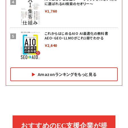
に選ばれるAI検索のセオリー～
￥1,760
これからはじめるAIO AI最適化の教科書
AEO・GEO・LLMOがこれ1冊でわかる
￥2,640
Amazonランキングをもっと見る
Amazon マーケティング・セールス全般関連書籍 の
Amazon ビジネス・経済関連書籍 の売れ筋ランキン
Amazon 経営戦略関連書籍 の売れ筋ランキング
売れ筋ランキング
グ
更新日時：2026/06/26 19:05
更新日時：2026/06/26 19:05
更新日時：2026/06/26 19:05
2億円を売り上げたプロが教える note×AI 最強の
anan(アンアン)2026/07/01号 No.2501[魅せる
ベインキャピタル 企業価値向上力の秘密
副業
カラダ2026／宮舘涼太]
￥2,640
￥1,870
￥880