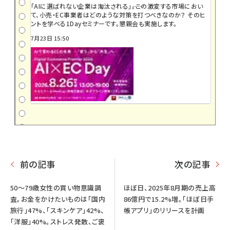
「AIに選ばれない企業は淘汰される」――。この激変する市場におい
て、小売・EC事業者はどのような対策を打つべきなのか？ そのヒ
ントを学べる1Dayセミナーです。懇親会も実施します。
7月23日 15:50
前の記事
次の記事
50～79歳女性の買い物意識調
ほぼ日、2025年8月期の売上高
査。お金をかけたいものは「国内
86億円で15.2%増。「ほぼ日手
旅行」47%、「スキンケア」42%、
帳アプリ」のリリースを計画
「洋服」40%。ストレス発散、ご褒