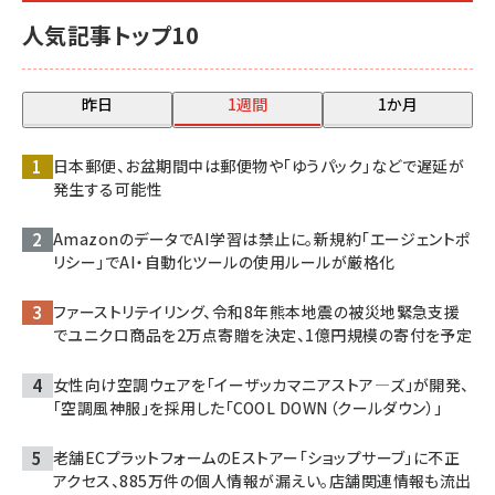
人気記事トップ10
昨日
1週間
1か月
日本郵便、お盆期間中は郵便物や「ゆうパック」などで遅延が
発生する可能性
AmazonのデータでAI学習は禁止に。新規約「エージェントポ
リシー」でAI・自動化ツールの使用ルールが厳格化
ファーストリテイリング、令和8年熊本地震の被災地緊急支援
でユニクロ商品を2万点寄贈を決定、1億円規模の寄付を予定
女性向け空調ウェアを「イーザッカマニアストア―ズ」が開発、
「空調風神服」を採用した「COOL DOWN（クールダウン）」
老舗ECプラットフォームのEストアー「ショップサーブ」に不正
アクセス、885万件の個人情報が漏えい。店舗関連情報も流出