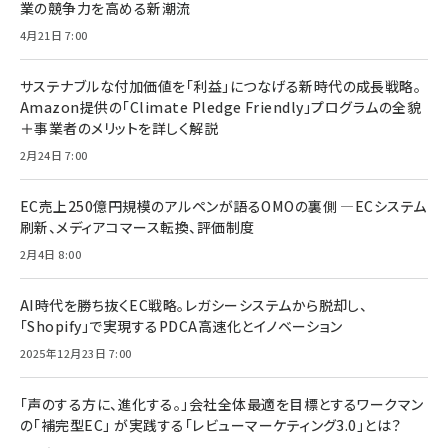
業の競争力を高める新潮流
4月21日 7:00
サステナブルな付加価値を「利益」につなげる新時代の成長戦略。
Amazon提供の「Climate Pledge Friendly」プログラムの全貌
＋事業者のメリットを詳しく解説
2月24日 7:00
EC売上250億円規模のアルペンが語るOMOの裏側 ―ECシステム
刷新、メディアコマース転換、評価制度
2月4日 8:00
AI時代を勝ち抜くEC戦略。レガシーシステムから脱却し、
「Shopify」で実現するPDCA高速化とイノベーション
2025年12月23日 7:00
「声のする方に、進化する。」会社全体最適を目標とするワークマン
の「補完型EC」 が実践する「レビューマーケティング3.0」とは？