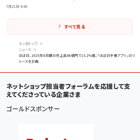
7月21日 9:00
すべて見る
ネッ担トップ
ニュース
パ
ほぼ日、2025年8月期の売上高86億円で15.2%増。「ほぼ日手帳アプリ」のリ
リースを計画
ン
く
ず
ネットショップ担当者フォーラムを応援して支
えてくださっている企業さま
ゴールドスポンサー