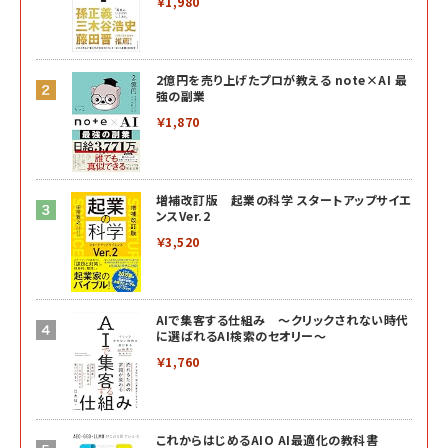
￥1,980
2億円を売り上げたプロが教える note×AI 最
強の副業
￥1,870
増補改訂版 起業の科学 スタートアップサイエ
ンスVer.2
￥3,520
AIで集客する仕組み ～クリックされない時代
に選ばれるAI検索のセオリー～
￥1,760
これからはじめるAIO AI最適化の教科書