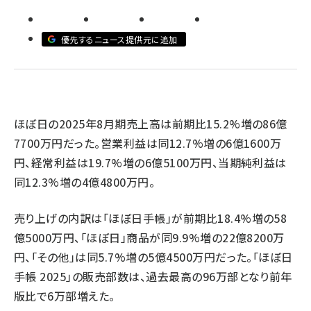
revico (744)
優先するニュース提供元に追加
ほぼ日の2025年8月期売上高は前期比15.2%増の86億
参
7700万円だった。営業利益は同12.7%増の6億1600万
円、経常利益は19.7%増の6億5100万円、当期純利益は
同12.3%増の4億4800万円。
売り上げの内訳は「ほぼ日手帳」が前期比18.4%増の58
億5000万円、「ほぼ日」商品が同9.9%増の22億8200万
円、「その他」は同5.7%増の5億4500万円だった。「ほぼ日
手帳 2025」の販売部数は、過去最高の96万部となり前年
版比で6万部増えた。