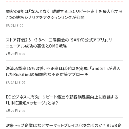
顧客の8割は「なんとなく」離脱する。ECリピート売上を最大化する
7つの鉄板シナリオをアクションリンクが公開
8月3日 7:00
ストア評価2.5→3.8へ！ 三陽商会の「SANYO公式アプリ」、リ
ニューアル成功の裏側とOMO戦略
7月29日 8:00
決済承認率15%改善、不正率ほぼゼロを実現。「and ST」が導入
したRiskifiedの網羅的な不正対策アプローチ
7月14日 7:00
ECビジネスに有効！ リピート促進や顧客満足度向上に直結する
「LINE通知メッセージ」とは？
6月22日 7:00
欧米トップ企業はなぜマーケットプレイス化を急ぐのか？ BtoB企