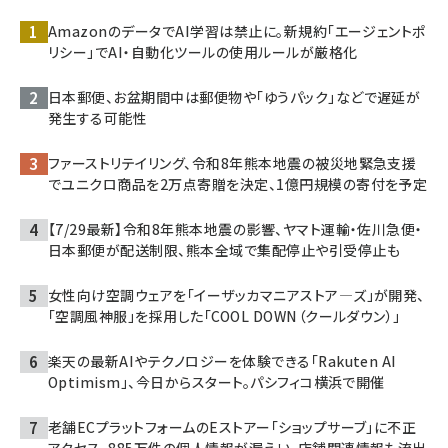
AmazonのデータでAI学習は禁止に。新規約「エージェントポ
リシー」でAI・自動化ツールの使用ルールが厳格化
日本郵便、お盆期間中は郵便物や「ゆうパック」などで遅延が
発生する可能性
ファーストリテイリング、令和8年熊本地震の被災地緊急支援
でユニクロ商品を2万点寄贈を決定、1億円規模の寄付を予定
【7/29最新】令和8年熊本地震の影響、ヤマト運輸・佐川急便・
日本郵便が配送制限、熊本全域で集配停止や引受停止も
女性向け空調ウェアを「イーザッカマニアストア―ズ」が開発、
「空調風神服」を採用した「COOL DOWN（クールダウン）」
楽天の最新AIやテクノロジーを体験できる「Rakuten AI
Optimism」、今日からスタート。パシフィコ横浜で開催
老舗ECプラットフォームのEストアー「ショップサーブ」に不正