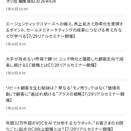
ネッ担 編集後記2026年6月
7月31日 15:00
エージェンティックコマースへの備え、売上拡大と効率化を実現す
るポイント、セールスとマーケティングの成果につなげる考え方な
どが学べる【7/29リアルセミナー開催】
7月24日 8:30
大手が攻めない市場で勝つ！ ニッチ特化と徹底した顧客志向で成
長し続けるEC戦略とは【7/29リアルセミナー開催】
7月23日 8:30
リピート顧客を生む秘訣は？ 単なる「モノ売り」ではなく「価値共
創」で顧客に“選ばれ続ける”プラスの戦略【7/29リアルセミナー開
催】
7月22日 8:30
年間32万件超のVOCをAIで分析するカウネット。「お客さまのお困
りごと」起点のCX向上戦略とは？【7/29リアルセミナー開催】