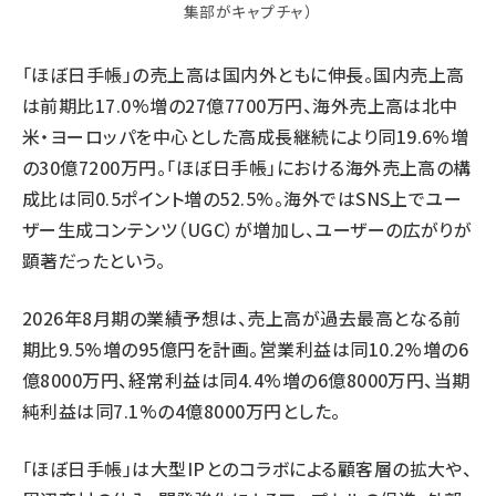
集部がキャプチャ）
「ほぼ日手帳」の売上高は国内外ともに伸長。国内売上高
は前期比17.0%増の27億7700万円、海外売上高は北中
米・ヨーロッパを中心とした高成長継続により同19.6%増
の30億7200万円。「ほぼ日手帳」における海外売上高の構
成比は同0.5ポイント増の52.5%。海外ではSNS上でユー
ザー生成コンテンツ（UGC）が増加し、ユーザーの広がりが
顕著だったという。
2026年8月期の業績予想は、売上高が過去最高となる前
期比9.5%増の95億円を計画。営業利益は同10.2%増の6
億8000万円、経常利益は同4.4%増の6億8000万円、当期
純利益は同7.1%の4億8000万円とした。
「ほぼ日手帳」は大型IPとのコラボによる顧客層の拡大や、