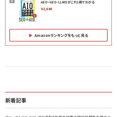
AEO・GEO・LLMOがこれ1冊でわかる
￥2,640
Amazonランキングをもっと見る
Amazon マーケティング・セールス全般関連書籍 の
Amazon ビジネス・経済関連書籍 の売れ筋ランキン
Amazon 経営戦略関連書籍 の売れ筋ランキング
売れ筋ランキング
グ
更新日時：2026/06/26 19:05
更新日時：2026/06/26 19:05
更新日時：2026/06/26 19:05
2億円を売り上げたプロが教える note×AI 最強の
anan(アンアン)2026/07/01号 No.2501[魅せる
ベインキャピタル 企業価値向上力の秘密
副業
カラダ2026／宮舘涼太]
￥2,640
￥1,870
￥880
イシューからはじめよ［改訂版］――知的生産の「シンプ
小さな会社は戦略が9割
anan(アンアン)2026/06/24号 No.2500増刊
ルな本質」
スペシャルエディション[王道エンタメの矜持／
￥1,980
新着記事
BTS]
￥2,200
￥1,100
ドリルを売るには穴を売れ
経営メモ 16年の起業家人生で得た知見