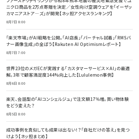
ファーストリテイリングが令和8年熊本地震の被災地緊急支援でユ
anan(アンアン)2026/07/08号 No.2502[2026
￥1,815
￥2,750
ニクロ商品を2万点寄贈を決定／女性向け空調ウェアを「イーザッ
年後半、あなたの恋と運命／山田涼介]
カマニアストア―ズ」が開発【ネッ担アクセスランキング】
￥880
Brand Shift(ブランド・シフト): 「信頼」で選ばれ
影響力の武器［新版］：人を動かす七つの原理
8月7日 8:00
る時代の成長戦略
￥3,190
ママ投資家が育休中に１億貯めた株式投資
￥2,420
￥1,870
「楽天市場」がAI戦略を公開。「AI店長」「バーチャル試着」「RMSバ
ナー画像生成」の全ぼう【Rakuten AI Optimismレポート】
フィードバック経営 「沈黙の組織」から「高め合う
マーケティングの真実 P&G・グリコで学んだ失敗
組織」へ
と成長の法則
8月7日 7:00
組織の成果を最大化する ルールのデザイン
￥3,080
￥2,200
￥1,980
世界23位のメガECが実践する「カスタマーサービス×AI」の最適
解。3年で顧客満足度144%向上した【Lululemon事例】
Amazonランキングをもっと見る
Amazonランキングをもっと見る
8月6日 8:00
Amazonランキングをもっと見る
楽天、会話型の「AIコンシェルジュ」で注文額17％増。買い物体験
をどう変えた？
8月5日 8:00
成功事例を真似しても成果は出ない！？「自社だけの答え」を見つ
けよう【ネッ担まとめ】