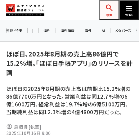
メ
ネットショップ担当者フォーラム
イ
検索
MENU
ン
コ
連載・特集
|
海外
海外情報
海外
AI
メタバース
ン
お
テ
A
ほぼ日、2025年8月期の売上高86億円で
ン
ア
15.2%増。「ほぼ日手帳アプリ」のリリースを計
ツ
amazon (2253)
画
に
yahoo (1905)
8
移
ほぼ日の2025年8月期の売上高は前期比15.2%増の
交
動
楽天 (1873)
86億7700万円となった。営業利益は同12.7%増の6
億1600万円、経常利益は19.7%増の6億5100万円、
ecbeing (1210)
当期純利益は同12.3%増の4億4800万円だった。
アスクル (1122)
鳥栖 剛
[執筆]
base (1079)
2025年10月16日 9:00
ビィ・フォアード (776)