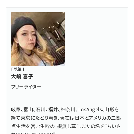
[ 執筆 ]
大嶋 喜子
フリーライター
岐阜、富山、石川、福井、神奈川、LosAngels、山形を
経て東京にたどり着き、現在は日本とアメリカの二拠
点生活を営む生粋の“根無し草”。またの名を“ちいさ