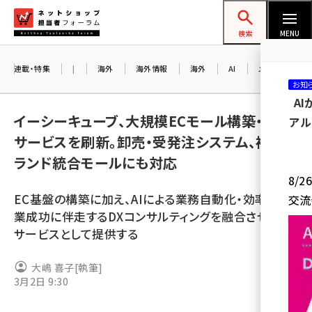
メ
ネットショップ担当者フォーラム
イ
検索
MENU
ン
コ
連載・特集
|
海外
海外情報
海外
AI
メタバース
お知
ン
A
テ
イーシーキューブ、大規模ECモール構築・運用
アル
ン
サービスを刷新。卸売・受発注システム、複数ブ
ツ
amazon (2236)
ランド統合モールにも対応
に
8/
yahoo (1896)
移
EC基盤の構築に加え、AIによる業務自動化・効率化、事
交流
動
楽天 (1865)
業成功に伴走するDXコンサルティングを融合させた新
サービスとして提供する
ecbeing (1204)
アスクル (1112)
大嶋 喜子
[執筆]
3月2日 9:30
base (1068)
ビィ・フォアード (769)