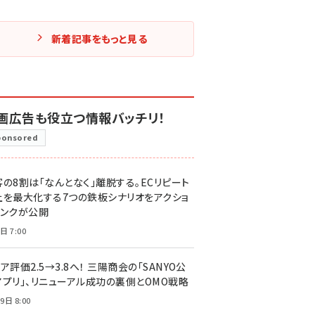
新着記事をもっと見る
画広告も役立つ情報バッチリ！
ponsored
客の8割は「なんとなく」離脱する。ECリピート
上を最大化する7つの鉄板シナリオをアクショ
リンクが公開
日 7:00
ア評価2.5→3.8へ！ 三陽商会の「SANYO公
アプリ」、リニューアル成功の裏側とOMO戦略
9日 8:00