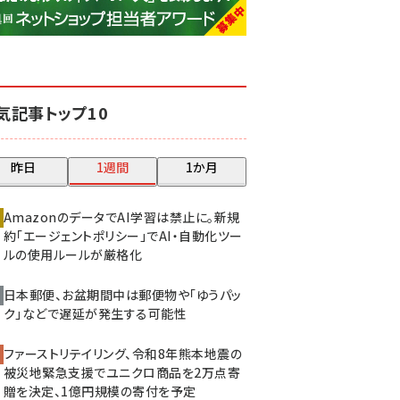
base (1081)
ビィ・フォアード (776)
revico (744)
気記事トップ10
昨日
1週間
1か月
AmazonのデータでAI学習は禁止に。新規
約「エージェントポリシー」でAI・自動化ツー
ルの使用ルールが厳格化
日本郵便、お盆期間中は郵便物や「ゆうパッ
ク」などで遅延が発生する可能性
ファーストリテイリング、令和8年熊本地震の
被災地緊急支援でユニクロ商品を2万点寄
贈を決定、1億円規模の寄付を予定