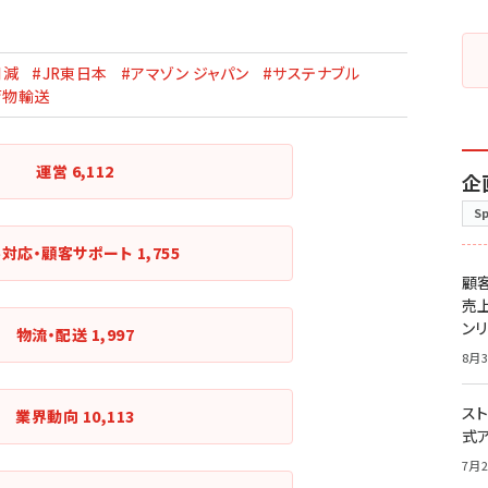
削減
#JR東日本
#アマゾン ジャパン
#サステナブル
荷物輸送
運営
6,112
企
S
客対応・顧客サポート
1,755
顧
売
ン
物流・配送
1,997
8月3
スト
業界動向
10,113
式
7月2