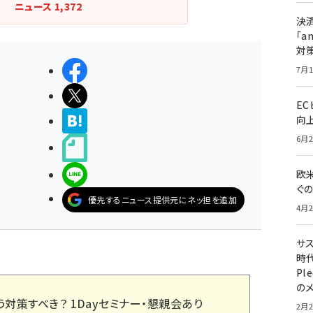
ニュース
1,372
決
「a
対
シェアする
7月1
ポストする
E
>ブクマする
向
6月2
noteで書く
LINEで送る
欧
ぐ
優先するニュース提供元にネッ担を追加
4月2
サ
時代
Pl
の
う対策すべき？ 1Dayセミナー・懇親会あり
2月2