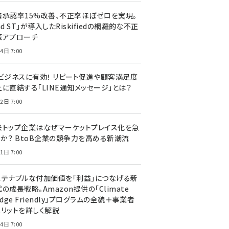
済承認率15%改善、不正率ほぼゼロを実現。
nd ST」が導入したRiskifiedの網羅的な不正
策アプローチ
4日 7:00
Cビジネスに有効！ リピート促進や顧客満足度
上に直結する「LINE通知メッセージ」とは？
2日 7:00
米トップ企業はなぜマーケットプレイス化を急
のか？ BtoB企業の競争力を高める新潮流
1日 7:00
ステナブルな付加価値を「利益」につなげる新
の成長戦略。Amazon提供の「Climate
edge Friendly」プログラムの全貌＋事業者
メリットを詳しく解説
4日 7:00