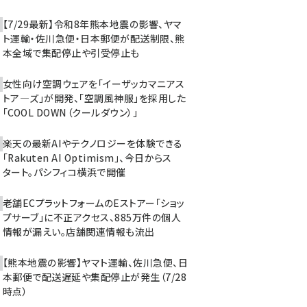
【7/29最新】令和8年熊本地震の影響、ヤマ
ト運輸・佐川急便・日本郵便が配送制限、熊
本全域で集配停止や引受停止も
女性向け空調ウェアを「イーザッカマニアス
トア―ズ」が開発、「空調風神服」を採用した
「COOL DOWN（クールダウン）」
楽天の最新AIやテクノロジーを体験できる
「Rakuten AI Optimism」、今日からス
タート。パシフィコ横浜で開催
老舗ECプラットフォームのEストアー「ショッ
プサーブ」に不正アクセス、885万件の個人
情報が漏えい。店舗関連情報も流出
【熊本地震の影響】ヤマト運輸、佐川急便、日
本郵便で配送遅延や集配停止が発生（7/28
時点）