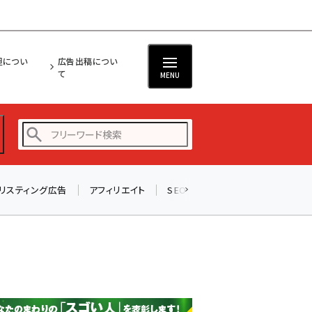
担につい
広告出稿につい
て
MENU
リスティング広告
アフィリエイト
SEO
メール
ソーシャル
amazon (2255)
yahoo (1906)
楽天 (1874)
ecbeing (1210)
アスクル (1122)