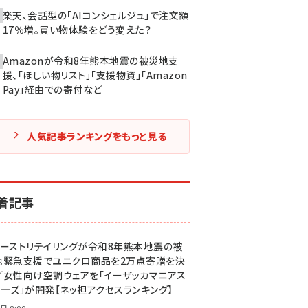
楽天、会話型の「AIコンシェルジュ」で注文額
17％増。買い物体験をどう変えた？
Amazonが令和8年熊本地震の被災地支
援、「ほしい物リスト」「支援物資」「Amazon
Pay」経由での寄付など
人気記事ランキングをもっと見る
着記事
ァーストリテイリングが令和8年熊本地震の被
地緊急支援でユニクロ商品を2万点寄贈を決
／女性向け空調ウェアを「イーザッカマニアス
ア―ズ」が開発【ネッ担アクセスランキング】