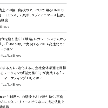
C売上250億円規模のアルペンが語るOMOの
側 ―ECシステム刷新、メディアコマース転換、
価制度
日 8:00
I時代を勝ち抜くEC戦略。レガシーシステムから
し、「Shopify」で実現するPDCA高速化とイ
ベーション
5年12月23日 7:00
声のする方に、進化する。」会社全体最適を目標
するワークマンの「補完型EC」 が実践する「レ
ーマーケティング3.0」とは？
5年12月17日 7:00
所有から利用へ」の潮流をAIで勝ち抜く。事例
学ぶレンタル・リユースビジネスの成功法則と
C構築術