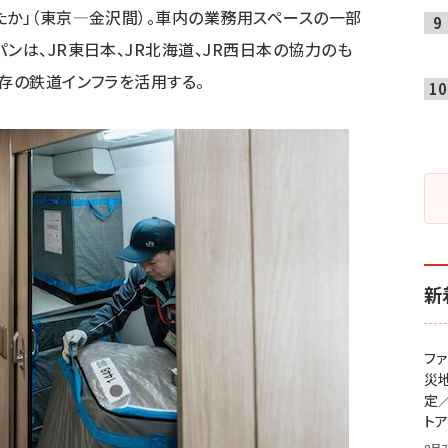
たか」（東京―金沢間）。車内の業務用スペースの一部
ンは、JR東日本、JR北海道、JR西日本の協力のも
既存の鉄道インフラを活用する。
新
フ
災
定
ト