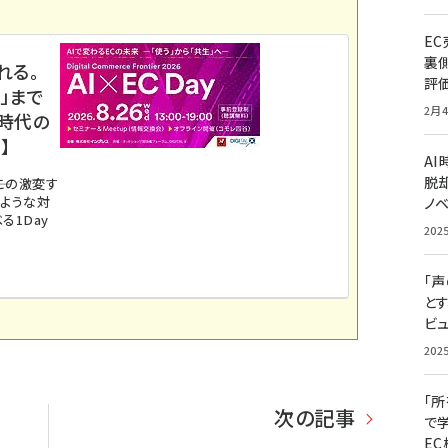
E
裏
れる。
評
」まで
2月4
ス時代の
】
A
脱却
。この激変す
のような対
ノ
る1Day
202
「
と
ビュ
202
「
次の記事
で
E