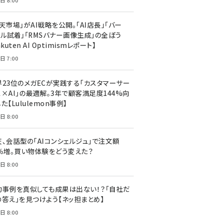
日 8:00
天市場」がAI戦略を公開。「AI店長」「バー
ャル試着」「RMSバナー画像生成」の全ぼう
akuten AI Optimismレポート】
日 7:00
界23位のメガECが実践する「カスタマーサー
ス×AI」の最適解。3年で顧客満足度144%向
た【Lululemon事例】
日 8:00
天、会話型の「AIコンシェルジュ」で注文額
7％増。買い物体験をどう変えた？
日 8:00
功事例を真似しても成果は出ない！？「自社だ
の答え」を見つけよう【ネッ担まとめ】
日 8:00