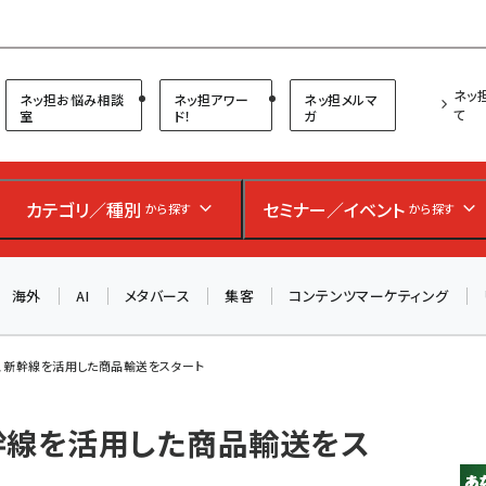
プ担当者フォーラム
ネッ
ネッ担お悩み相談
ネッ担アワー
ネッ担メルマ
て
室
ド！
ガ
お知らせ
AIが買い物を代行する時代に打つべき「次の一手」とは？
カテゴリ／種別
セミナー／イベント
から探す
から探す
アルペン、オイシックス、元UA責任者が登壇のリアルECセ
ミナー（8/26＠東京）【交流会も実施】
海外
AI
メタバース
集客
コンテンツマーケティング
8/26（水）、東京・四谷で開催。登壇者・聴講者と交流できる
交流会も実施します。すべての講演を無料で聴講できます！
、新幹線を活用した商品輸送をスタート
幹線を活用した商品輸送をス