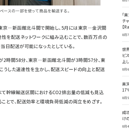
8月7
ペースの一部を使って商品を輸送する。
「楽
チ
【R
、東京―新函館北斗間で開始し、5月には東京―金沢間
8月7
達性を配送ネットワークに組み込むことで、数百万点の
で当日配送が可能になったとしている。
世
ビ
2時間58分、東京―新函館北斗間が3時間57分、東
上し
は、こうした速達性を生かし、配送スピードの向上と配送
8月6
楽
1
べて幹線輸送区間におけるCO2排出量の低減も見込
8月5
ることで、配送効率と環境負荷低減の両立をめざす。
成
け
8月4