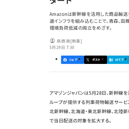
タート
く
ず
Amazonは新幹線を活用した商品輸
道インフラを組み込むことで、青森、函
環境負荷低減の両立をめざす。
鳥栖 剛
[執筆]
5月29日 7:30
シェア
ポスト
はてブ
アマゾンジャパンは5月28日、新幹線
ループが提供する列車荷物輸送サービス
北新幹線、北海道・東北新幹線、北陸新
で当日配送の対象を拡大する。