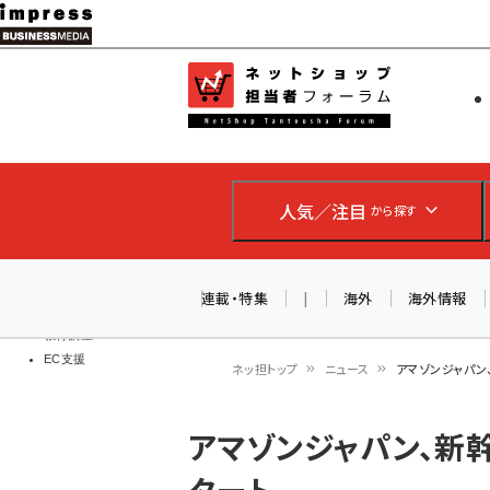
メ
イ
EC担当者
ネットショッ
ン
Web担当者
コ
製品導入
ン
企業IT
ソフト開発
テ
IoT・AI
人気／注目
から探す
ン
DCクラウド
研究・調査
ツ
エネルギー
に
連載・特集
|
海外
海外情報
ドローン
移
教育講座
EC支援
動
ネッ担トップ
ニュース
アマゾンジャパン
パ
アマゾンジャパン、新
ン