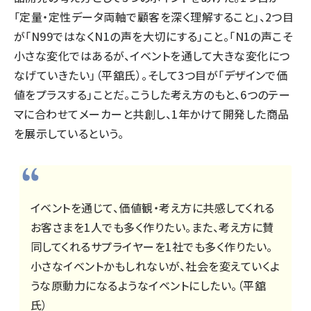
「定量・定性データ両軸で顧客を深く理解すること」、2つ目
が「N99ではなくN1の声を大切にする」こと。「N1の声こそ
小さな変化ではあるが、
イベント
を通して大きな変化につ
なげていきたい」（平舘氏）。そして3つ目が「デザインで価
値をプラスする」ことだ。こうした考え方のもと、6つのテー
マに合わせてメーカーと共創し、1年かけて開発した商品
を展示しているという。
イベント
を通じて、価値観・考え方に共感してくれる
お客さまを1人でも多く作りたい。また、考え方に賛
同してくれるサプライヤーを1社でも多く作りたい。
小さな
イベント
かもしれないが、社会を変えていくよ
うな原動力になるような
イベント
にしたい。（平舘
氏）