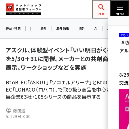
メ
ネットショップ担当者フォーラム
イ
検索
MENU
ン
コ
連載・特集
|
海外
海外情報
海外
AI
メタバース
お知
ン
A
テ
アスクル、体験型イベント「いい明日がくる展」
アル
ン
を5/30＋31に開催。メーカーとの共創商品の
ツ
amazon (2236)
展示、ワークショップなどを実施
に
8/
yahoo (1896)
移
BtoB-EC「ASKUL」「ソロエルアリーナ」とBtoC-
交流
動
楽天 (1865)
EC「LOHACO（ロハコ）」で取り扱う商品を中心に、出
展企業63社・105シリーズの商品を展示する
ecbeing (1204)
アスクル (1112)
藤田遥
5月29日 8:30
base (1068)
ビィ・フォアード (769)