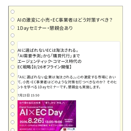
AIの激変に小売・EC事業者はどう対策すべき？
1Dayセミナー・懇親会あり
AIに選ばれないECは淘汰される。
「AI需要予測」から「購買代行」まで
エージェンティック・コマース時代の
EC戦略【8/26オフライン開催】
「AIに選ばれない企業は淘汰される」――。この激変する市場におい
て、小売・EC事業者はどのような対策を打つべきなのか？ そのヒ
ントを学べる1Dayセミナーです。懇親会も実施します。
7月23日 15:50