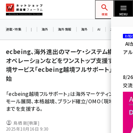
メ
ネットショップ担当者フォーラム
イ
検索
MENU
ン
コ
連載・特集
|
海外
海外情報
海外
AI
メタバース
お知
ン
A
テ
ecbeing、海外進出のマーケ・システム構築・
アル
ン
オペレーションなどをワンストップ支援する越
ツ
amazon (2260)
境サービス「ecbeing越境フルサポート」を開
に
8/
始
yahoo (1910)
移
交流
動
楽天 (1878)
「ecbeing越境フルサポート」は海外マーケティング、
ecbeing (1213)
モール展開、本格越境、ブランド確立/OMO（現地EC)
までを支援する。
アスクル (1126)
base (1085)
鳥栖 剛
[執筆]
2025年10月16日 9:30
ビィ・フォアード (786)