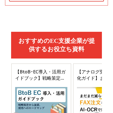
Amazon マーケティング・セールス全般関連書籍 の
Amazon ビジネス・経済関連書籍 の売れ筋ランキン
Amazon 経営戦略関連書籍 の売れ筋ランキング
売れ筋ランキング
グ
更新日時：2026/06/26 19:05
更新日時：2026/06/26 19:05
更新日時：2026/06/26 19:05
2億円を売り上げたプロが教える note×AI 最強の
anan(アンアン)2026/07/01号 No.2501[魅せる
ベインキャピタル 企業価値向上力の秘密
副業
カラダ2026／宮舘涼太]
￥2,640
￥1,870
￥880
イシューからはじめよ［改訂版］――知的生産の「シンプ
小さな会社は戦略が9割
anan(アンアン)2026/06/24号 No.2500増刊
ルな本質」
スペシャルエディション[王道エンタメの矜持／
￥1,980
BTS]
￥2,200
￥1,100
ドリルを売るには穴を売れ
経営メモ 16年の起業家人生で得た知見
anan(アンアン)2026/07/08号 No.2502[2026
￥1,815
￥2,750
年後半、あなたの恋と運命／山田涼介]
￥880
Brand Shift(ブランド・シフト): 「信頼」で選ばれ
影響力の武器［新版］：人を動かす七つの原理
る時代の成長戦略
￥3,190
ママ投資家が育休中に１億貯めた株式投資
￥2,420
￥1,870
フィードバック経営 「沈黙の組織」から「高め合う
マーケティングの真実 P&G・グリコで学んだ失敗