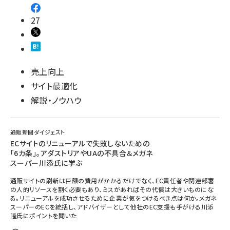
27
売上向上
サイト最適化
解説・ノウハウ
通販新聞ダイジェスト
ECサイトのリニューアルで失敗しないための
「6カ条」。アダストリアやUAの不具合＆メガネ
スーパー川添氏に学ぶ
通販サイトの刷新は巨額の費用がかかるだけでなく、EC責任者や関連部署
の人的リソースを割く必要もあり、ミスがあればその代償は大きいものにな
る。リニューアルを成功させるために企業が気をつけるべき点は何か。メガネ
スーパーのECを統括し、アドバイザーとして他社のEC支援も手がける川添
隆氏にポイントを聞いた