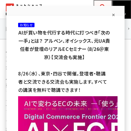
メ
ネットショップ担当者フォーラム
イ
検索
MENU
ン
お知らせ
コ
連載・特集
|
海外
海外情報
海外
AI
メタバース
AIが買い物を代行する時代に打つべき「次の
ン
一手」とは？ アルペン、オイシックス、元UA責
テ
用語「リニューアル」 が使われている記事の一
任者が登壇のリアルECセミナー（8/26＠東
ン
京）【交流会も実施】
覧
ツ
amazon (2243)
全 125 記事中 1 ～ 50 を表示中
に
8/26（水）、東京・四谷で開催。登壇者・聴講
yahoo (1898)
移
優良顧客を満足させるECサイトにすることで、
者と交流できる交流会も実施します。すべて
売上高を約2倍にしたナノ・ユニバースの事例
動
楽天 (1869)
の講演を無料で聴講できます！
に学ぶ
ecbeing (1205)
ナノ・ユニバースが成功した秘訣はロイヤルカスタマーをECサイト上で満足さ
せたことにある。ecbeingの布田茂幸EC営業本部マーケティングソリュー
アスクル (1115)
ション部長兼執行役員が具体的内容を紹介した。
base (1070)
小山 健治
2015年3月20日 8:00
ビィ・フォアード (772)