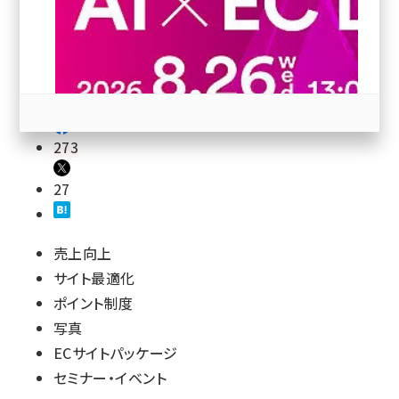
revico (738)
273
27
参加登録はこちら↑
売上向上
サイト最適化
ポイント制度
写真
ECサイトパッケージ
セミナー・イベント