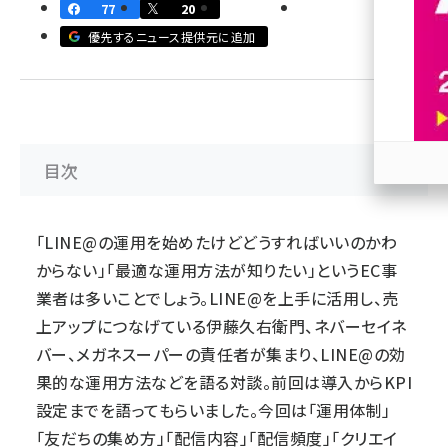
77
20
revico (740)
優先するニュース提供元に追加
目次
参加
「LINE@の運用を始めたけどどうすればいいのかわ
からない」「最適な運用方法が知りたい」というEC事
業者は多いことでしょう。LINE@を上手に活用し、売
上アップにつなげている
伊藤久右衛門
、
ネバーセイネ
バー
、
メガネスーパー
の責任者が集まり、LINE@の効
果的な運用方法などを語る対談。
前回は導入からKPI
設定までを語ってもらいました
。今回は「運用体制」
「友だちの集め方」「配信内容」「配信頻度」「クリエイ