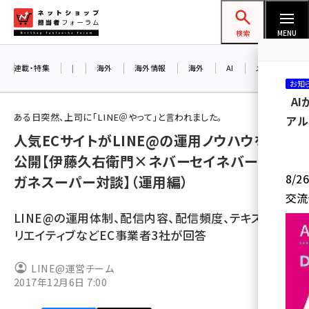
メ
ネットショップ担当者フォーラム
イ
検索
MENU
ン
コ
連載・特集
|
海外
海外情報
海外
AI
メタバース
お知
ン
A
テ
ある日突然、上司に「LINE＠やって」と言われました。
アル
ン
人気ECサイトがLINE@の運用ノウハウを大
ツ
amazon (2249)
公開【伊藤久右衛門×ネバーセイネバー×メ
に
8/
ガネスーパー対談】（運用編）
yahoo (1901)
移
交流
動
楽天 (1871)
LINE@の運用体制、配信内容、配信頻度、テキストやク
ecbeing (1207)
リエイティブなどEC事業者3社が回答
アスクル (1119)
LINE@運営チーム
2017年12月6日 7:00
base (1077)
ビィ・フォアード (773)