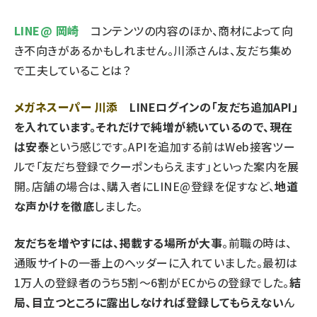
LINE@ 岡崎
コンテンツの内容のほか、商材によって向
き不向きがあるかもしれません。川添さんは、友だち集め
で工夫していることは？
メガネスーパー 川添
LINEログインの「友だち追加API」
を入れています。それだけで純増が続いているので、現在
は安泰
という感じです。APIを追加する前はWeb接客ツー
ルで「友だち登録でクーポンもらえます」といった案内を展
開。店舗の場合は、購入者にLINE@登録を促すなど、
地道
な声かけを徹底
しました。
友だちを増やすには、掲載する場所が大事
。前職の時は、
通販サイトの一番上のヘッダーに入れていました。最初は
1万人の登録者のうち5割～6割がECからの登録でした。
結
局、目立つところに露出しなければ登録してもらえない
ん