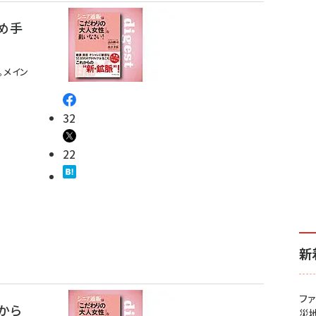
め手
。メイン
32
22
新
フ
から
災