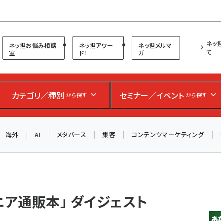
プ担当者フォーラム
ネッ
ネッ担お悩み相談
ネッ担アワー
ネッ担メルマ
て
室
ド！
ガ
お知らせ
AIが買い物を代行する時代に打つべき「次の一手」とは？
カテゴリ／種別
セミナー／イベント
から探す
から探す
アルペン、オイシックス、元UA責任者が登壇のリアルECセ
ミナー（8/26＠東京）【交流会も実施】
海外
AI
メタバース
集客
コンテンツマーケティング
8/26（水）、東京・四谷で開催。登壇者・聴講者と交流できる
交流会も実施します。すべての講演を無料で聴講できます！
ニア通販本」 ダイジェスト