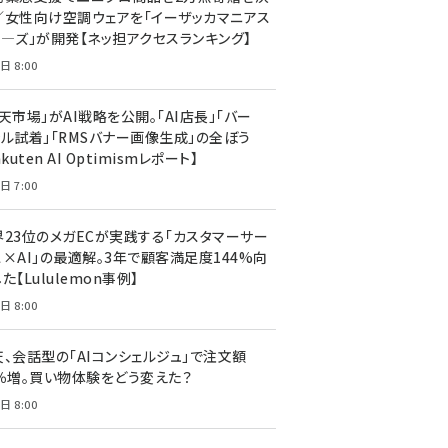
／女性向け空調ウェアを「イーザッカマニアス
ア―ズ」が開発【ネッ担アクセスランキング】
日 8:00
天市場」がAI戦略を公開。「AI店長」「バー
ャル試着」「RMSバナー画像生成」の全ぼう
akuten AI Optimismレポート】
日 7:00
界23位のメガECが実践する「カスタマーサー
ス×AI」の最適解。3年で顧客満足度144%向
た【Lululemon事例】
日 8:00
天、会話型の「AIコンシェルジュ」で注文額
7％増。買い物体験をどう変えた？
日 8:00