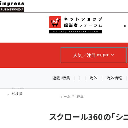
メ
イ
EC担当者
ネットショッ
ン
Web担当者
コ
製品導入
ン
企業IT
ソフト開発
テ
IoT・AI
人気／注目
から探す
ン
DCクラウド
研究・調査
ツ
エネルギー
に
連載・特集
|
海外
海外情報
ドローン
移
教育講座
EC支援
動
ホーム
連載
パ
スクロール360の「シ
ン