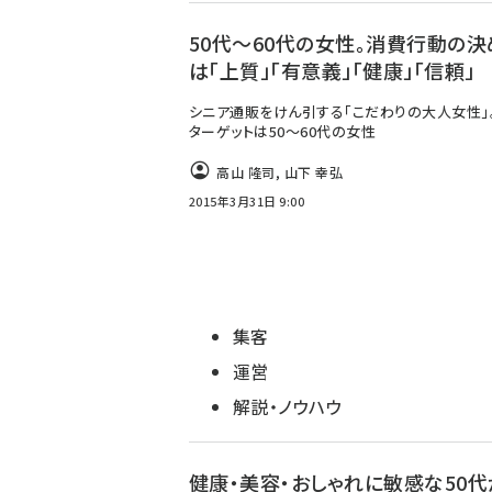
50代〜60代の女性。消費行動の決
は「上質」「有意義」「健康」「信頼」
シニア通販をけん引する「こだわりの大人女性」
ターゲットは50〜60代の女性
高山 隆司
,
山下 幸弘
2015年3月31日 9:00
集客
運営
解説・ノウハウ
健康・美容・おしゃれに敏感な50代