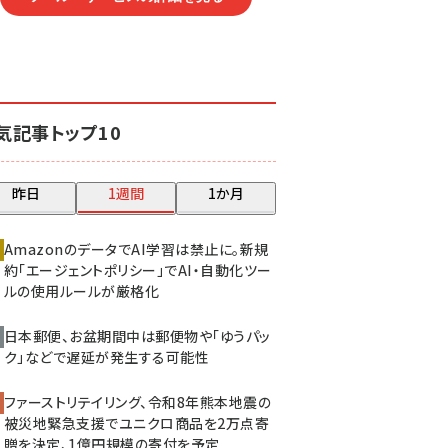
気記事トップ10
昨日
1週間
1か月
AmazonのデータでAI学習は禁止に。新規
約「エージェントポリシー」でAI・自動化ツー
ルの使用ルールが厳格化
日本郵便、お盆期間中は郵便物や「ゆうパッ
ク」などで遅延が発生する可能性
ファーストリテイリング、令和8年熊本地震の
被災地緊急支援でユニクロ商品を2万点寄
贈を決定、1億円規模の寄付を予定