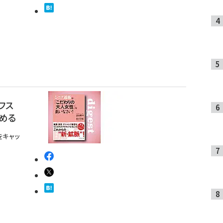
フス
める
をキャッ