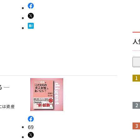
人
 ─
には資産
69