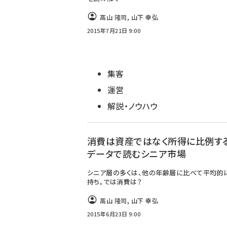
高山 隆司
,
山下 幸弘
2015年7月21日 9:00
集客
運営
解説・ノウハウ
消費は資産ではなく所得に比例する
データで読むシニア市場
シニア層の多くは、他の年齢層に比べて平均的
持ち。では消費は？
高山 隆司
,
山下 幸弘
2015年6月23日 9:00