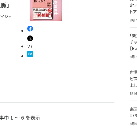
脈」
定
ト
ダイジェ
8月7
「楽
チ
27
【R
8月7
世
ビ
上し
8月6
楽
1
事中 1 ～ 6 を表示
8月5