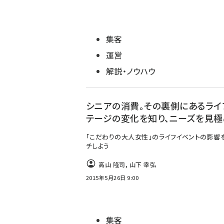
集客
運営
解説・ノウハウ
シニアの消費。その裏側にあるライ
テージの変化を知り、ニーズを見極
「こだわりの大人女性」のライフイベントの影響
チしよう
高山 隆司
,
山下 幸弘
2015年5月26日 9:00
集客