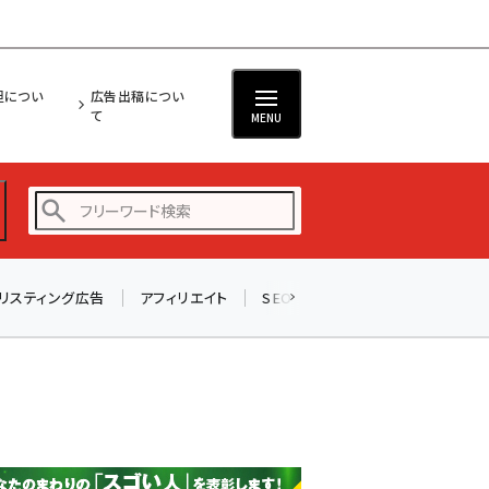
担につい
広告出稿につい
て
MENU
リスティング広告
アフィリエイト
SEO
メール
ソーシャル
amazon (2255)
yahoo (1906)
楽天 (1874)
ecbeing (1210)
アスクル (1122)