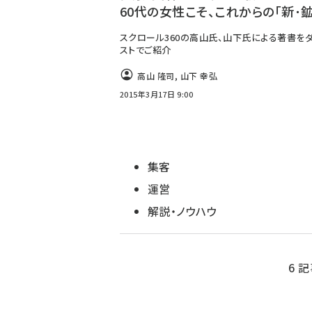
60代の女性こそ、これからの「新･鉱
スクロール360の高山氏、山下氏による著書を
ストでご紹介
高山 隆司
,
山下 幸弘
2015年3月17日 9:00
集客
運営
解説・ノウハウ
6 記