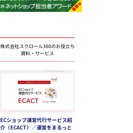
base (1081)
ビィ・フォアード (776)
revico (744)