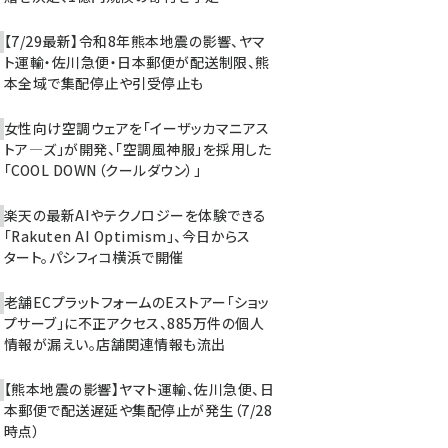
【7/29最新】令和8年熊本地震の影響、ヤマ
ト運輸・佐川急便・日本郵便が配送制限、熊
本全域で集配停止や引受停止も
女性向け空調ウェアを「イーザッカマニアス
トア―ズ」が開発、「空調風神服」を採用した
「COOL DOWN（クールダウン）」
楽天の最新AIやテクノロジーを体験できる
「Rakuten AI Optimism」、今日からス
タート。パシフィコ横浜で開催
老舗ECプラットフォームのEストアー「ショッ
プサーブ」に不正アクセス、885万件の個人
情報が漏えい。店舗関連情報も流出
【熊本地震の影響】ヤマト運輸、佐川急便、日
本郵便で配送遅延や集配停止が発生（7/28
時点）