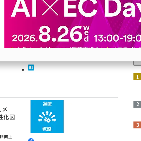
絵本ナ
情報発
人
つ家庭に
参加登録はこちら↑
、メ
性化図
価値向上