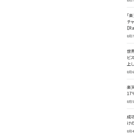
8月7
「楽
チ
【R
8月7
世
ビ
上し
8月6
楽
1
8月5
成
け
8月4