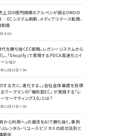
C売上250億円規模のアルペンが語るOMOの
側 ―ECシステム刷新、メディアコマース転換、
価制度
日 8:00
I時代を勝ち抜くEC戦略。レガシーシステムから
し、「Shopify」で実現するPDCA高速化とイ
ベーション
5年12月23日 7:00
声のする方に、進化する。」会社全体最適を目標
するワークマンの「補完型EC」 が実践する「レ
ーマーケティング3.0」とは？
5年12月17日 7:00
所有から利用へ」の潮流をAIで勝ち抜く。事例
学ぶレンタル・リユースビジネスの成功法則と
C構築術