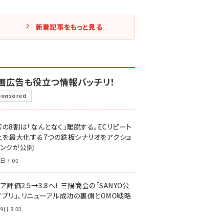
新着記事をもっと見る
画広告も役立つ情報バッチリ！
ponsored
客の8割は「なんとなく」離脱する。ECリピート
上を最大化する7つの鉄板シナリオをアクショ
リンクが公開
日 7:00
ア評価2.5→3.8へ！ 三陽商会の「SANYO公
アプリ」、リニューアル成功の裏側とOMO戦略
9日 8:00