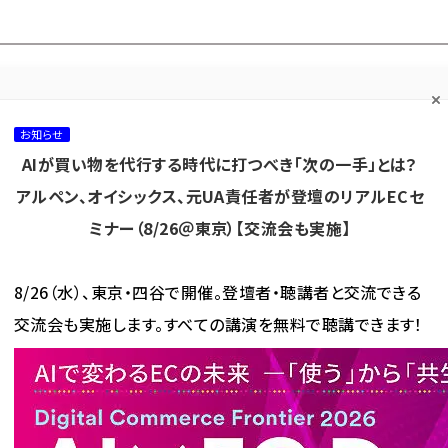
プ担当者フォーラム
ネッ
ネッ担お悩み相談
ネッ担アワー
ネッ担メルマ
て
室
ド！
ガ
お知らせ
AIが買い物を代行する時代に打つべき「次の一手」とは？
カテゴリ／種別
セミナー／イベント
から探す
から探す
アルペン、オイシックス、元UA責任者が登壇のリアルECセ
ミナー（8/26＠東京）【交流会も実施】
海外
AI
メタバース
集客
コンテンツマーケティング
8/26（水）、東京・四谷で開催。登壇者・聴講者と交流できる
交流会も実施します。すべての講演を無料で聴講できます！
使われている記事の一覧
われている記事の一覧