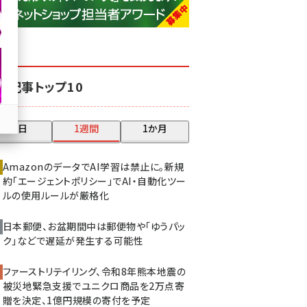
base (1079)
ビィ・フォアード (776)
revico (744)
気記事トップ10
昨日
1週間
1か月
AmazonのデータでAI学習は禁止に。新規
約「エージェントポリシー」でAI・自動化ツー
ルの使用ルールが厳格化
日本郵便、お盆期間中は郵便物や「ゆうパッ
ク」などで遅延が発生する可能性
ファーストリテイリング、令和8年熊本地震の
被災地緊急支援でユニクロ商品を2万点寄
贈を決定、1億円規模の寄付を予定