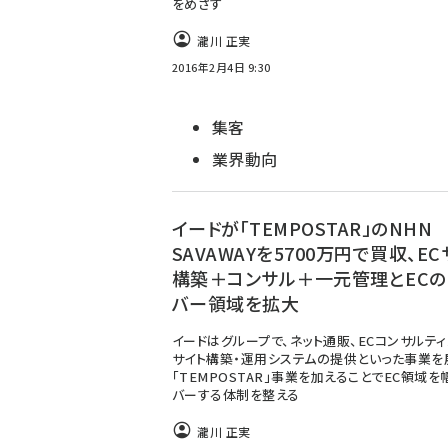
をめざす
瀧川 正実
2016年2月4日 9:30
集客
業界動向
イードが「TEMPOSTAR」のNHN
SAVAWAYを5700万円で買収、EC
構築＋コンサル＋一元管理とECの
バー領域を拡大
イードはグループで、ネット通販、ECコンサルティ
サイト構築・運用システムの提供といった事業を
「TEMPOSTAR」事業を加えることでEC領域を
バーする体制を整える
瀧川 正実