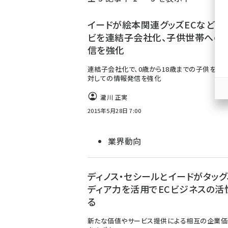
く
ず
イードが絵本関連グッズECなどの
ビを連結子会社化、子供世帯への
信を強化
連結子会社化で、0歳から18歳までの子供を持
対しての情報発信を強化
瀧川 正実
2015年5月28日 7:00
業界動向
ディノス・セシールとイードがタッグ
ディア力を活用でECビジネスの活
る
新たな価値やサービス提供による相互の企業