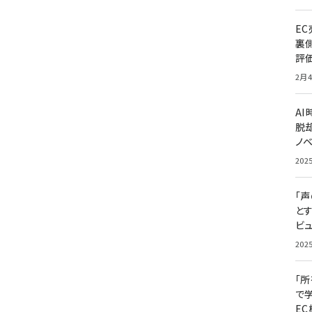
E
裏
評
2月4
A
脱却
ノ
202
「
と
ビュ
202
「
で
E