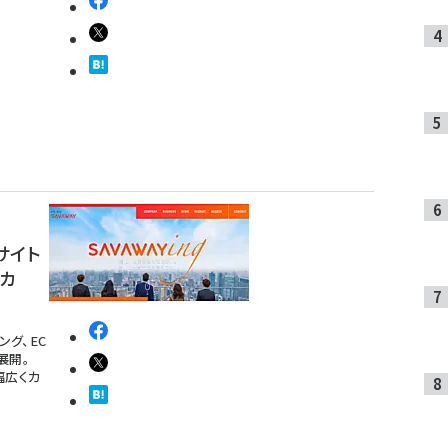
サイト
カ
ング、EC
展開。
幅広くカ