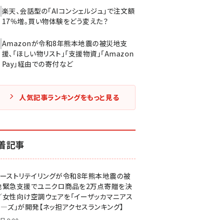
楽天、会話型の「AIコンシェルジュ」で注文額
17％増。買い物体験をどう変えた？
Amazonが令和8年熊本地震の被災地支
援、「ほしい物リスト」「支援物資」「Amazon
Pay」経由での寄付など
人気記事ランキングをもっと見る
着記事
ァーストリテイリングが令和8年熊本地震の被
地緊急支援でユニクロ商品を2万点寄贈を決
／女性向け空調ウェアを「イーザッカマニアス
ア―ズ」が開発【ネッ担アクセスランキング】