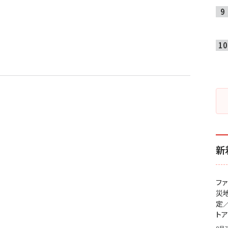
新
フ
災
定
ト