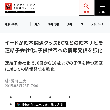
メ
ネットショップ担当者フォーラム
イ
検索
MENU
ン
コ
連載・特集
|
海外
海外情報
海外
AI
メタバース
ン
お知
A
テ
イードが絵本関連グッズECなどの絵本ナビを
ア
ン
連結子会社化、子供世帯への情報発信を強化
ツ
amazon (2247)
に
連結子会社化で、0歳から18歳までの子供を持つ家庭
8/
yahoo (1900)
移
に対しての情報発信を強化
交
動
楽天 (1871)
瀧川 正実
ecbeing (1207)
2015年5月28日 7:00
アスクル (1119)
base (1074)
優先するニュース提供元に追加
ビィ・フォアード (773)