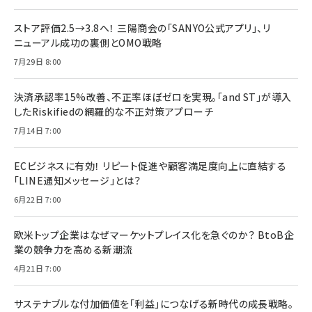
ストア評価2.5→3.8へ！ 三陽商会の「SANYO公式アプリ」、リ
ニューアル成功の裏側とOMO戦略
7月29日 8:00
決済承認率15%改善、不正率ほぼゼロを実現。「and ST」が導入
したRiskifiedの網羅的な不正対策アプローチ
7月14日 7:00
ECビジネスに有効！ リピート促進や顧客満足度向上に直結する
「LINE通知メッセージ」とは？
6月22日 7:00
欧米トップ企業はなぜマーケットプレイス化を急ぐのか？ BtoB企
業の競争力を高める新潮流
4月21日 7:00
サステナブルな付加価値を「利益」につなげる新時代の成長戦略。