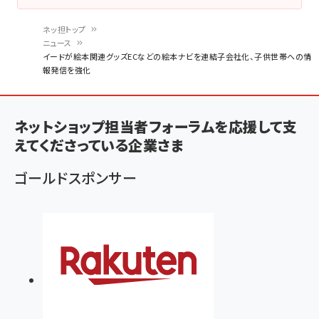
ネッ担トップ
ニュース
パ
イードが絵本関連グッズECなどの絵本ナビを連結子会社化、子供世帯への情
報発信を強化
ン
く
ず
ネットショップ担当者フォーラムを応援して支
えてくださっている企業さま
ゴールドスポンサー