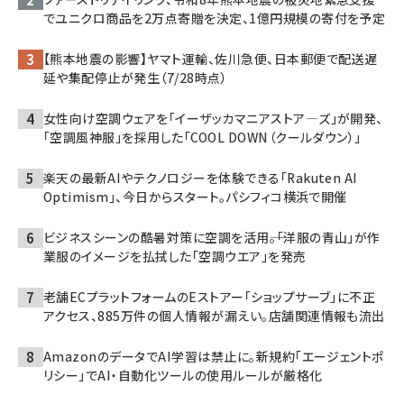
でユニクロ商品を2万点寄贈を決定、1億円規模の寄付を予定
【熊本地震の影響】ヤマト運輸、佐川急便、日本郵便で配送遅
延や集配停止が発生（7/28時点）
女性向け空調ウェアを「イーザッカマニアストア―ズ」が開発、
「空調風神服」を採用した「COOL DOWN（クールダウン）」
楽天の最新AIやテクノロジーを体験できる「Rakuten AI
Optimism」、今日からスタート。パシフィコ横浜で開催
ビジネスシーンの酷暑対策に空調を活用――。「洋服の青山」が作
業服のイメージを払拭した「空調ウエア」を発売
老舗ECプラットフォームのEストアー「ショップサーブ」に不正
アクセス、885万件の個人情報が漏えい。店舗関連情報も流出
AmazonのデータでAI学習は禁止に。新規約「エージェントポ
リシー」でAI・自動化ツールの使用ルールが厳格化