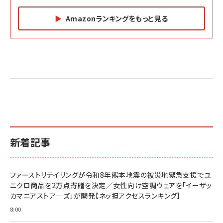
Amazonランキングをもっと見る
Amazon マーケティング・セールス全般関連書籍 の
Amazon ビジネス・経済関連書籍 の売れ筋ランキン
Amazon 経営戦略関連書籍 の売れ筋ランキング
売れ筋ランキング
グ
更新日時：2026/06/26 19:05
更新日時：2026/06/26 19:05
更新日時：2026/06/26 19:05
2億円を売り上げたプロが教える note×AI 最強の
anan(アンアン)2026/07/01号 No.2501[魅せる
ベインキャピタル 企業価値向上力の秘密
副業
カラダ2026／宮舘涼太]
￥2,640
￥1,870
￥880
イシューからはじめよ［改訂版］――知的生産の「シンプ
小さな会社は戦略が9割
anan(アンアン)2026/06/24号 No.2500増刊
ルな本質」
スペシャルエディション[王道エンタメの矜持／
￥1,980
新着記事
BTS]
￥2,200
￥1,100
ドリルを売るには穴を売れ
経営メモ 16年の起業家人生で得た知見
ファーストリテイリングが令和8年熊本地震の被災地緊急支援でユ
anan(アンアン)2026/07/08号 No.2502[2026
￥1,815
￥2,750
ニクロ商品を2万点寄贈を決定／女性向け空調ウェアを「イーザッ
年後半、あなたの恋と運命／山田涼介]
カマニアストア―ズ」が開発【ネッ担アクセスランキング】
￥880
Brand Shift(ブランド・シフト): 「信頼」で選ばれ
影響力の武器［新版］：人を動かす七つの原理
8:00
る時代の成長戦略
￥3,190
ママ投資家が育休中に１億貯めた株式投資