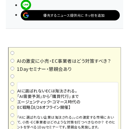
LINEで送る
優先するニュース提供元にネッ担を追加
AIの激変に小売・EC事業者はどう対策すべき？
1Dayセミナー・懇親会あり
AIに選ばれないECは淘汰される。
「AI需要予測」から「購買代行」まで
エージェンティック・コマース時代の
EC戦略【8/26オフライン開催】
「AIに選ばれない企業は淘汰される」――。この激変する市場におい
て、小売・EC事業者はどのような対策を打つべきなのか？ そのヒ
ントを学べる1Dayセミナーです。懇親会も実施します。