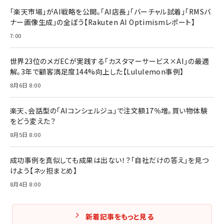
￥2,420
￥1,870
「楽天市場」がAI戦略を公開。「AI店長」「バーチャル試着」「RMSバ
ナー画像生成」の全ぼう【Rakuten AI Optimismレポート】
フィードバック経営 「沈黙の組織」から「高め合う
マーケティングの真実 P&G・グリコで学んだ失敗
組織」へ
と成長の法則
7:00
組織の成果を最大化する ルールのデザイン
￥3,080
￥2,200
￥1,980
世界23位のメガECが実践する「カスタマーサービス×AI」の最適
解。3年で顧客満足度144%向上した【Lululemon事例】
Amazonランキングをもっと見る
Amazonランキングをもっと見る
8月6日 8:00
Amazonランキングをもっと見る
楽天、会話型の「AIコンシェルジュ」で注文額17％増。買い物体験
をどう変えた？
8月5日 8:00
成功事例を真似しても成果は出ない！？「自社だけの答え」を見つ
けよう【ネッ担まとめ】
8月4日 8:00
新着記事をもっと見る