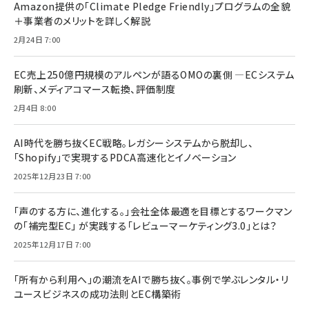
Amazon提供の「Climate Pledge Friendly」プログラムの全貌
＋事業者のメリットを詳しく解説
2月24日 7:00
EC売上250億円規模のアルペンが語るOMOの裏側 ―ECシステム
刷新、メディアコマース転換、評価制度
2月4日 8:00
AI時代を勝ち抜くEC戦略。レガシーシステムから脱却し、
「Shopify」で実現するPDCA高速化とイノベーション
2025年12月23日 7:00
「声のする方に、進化する。」会社全体最適を目標とするワークマン
の「補完型EC」 が実践する「レビューマーケティング3.0」とは？
2025年12月17日 7:00
「所有から利用へ」の潮流をAIで勝ち抜く。事例で学ぶレンタル・リ
ユースビジネスの成功法則とEC構築術