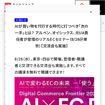
メ
ネットショップ担当者フォーラム
イ
検索
MENU
ン
お知らせ
コ
連載・特集
|
海外
海外情報
海外
AI
メタバース
AIが買い物を代行する時代に打つべき「次の
ン
一手」とは？ アルペン、オイシックス、元UA責
テ
用語「トライアル西友」 が使われている記事の
任者が登壇のリアルECセミナー（8/26＠東
ン
京）【交流会も実施】
一覧
ツ
amazon (2255)
全 3 記事中 1 ～ 3 を表示中
に
8/26（水）、東京・四谷で開催。登壇者・聴講
yahoo (1906)
移
IoT機器やAI技術のデータ分析で新たな購買
者と交流できる交流会も実施します。すべて
体験、トライアルと西友の強みを融合した新
動
楽天 (1874)
の講演を無料で聴講できます！
フォーマット1号店をオープン
ecbeing (1210)
1号店の「トライアル西友」は、トライアルが強みとするIT・デジタル技術を活用
したスマートな購買体験と、西友が得意とする都市型立地や「おいしい食」へ
アスクル (1122)
のこだわりを組み合わせた新フォーマット。
base (1081)
鳥栖 剛
[執筆]
2025年12月3日 9:30
ビィ・フォアード (776)