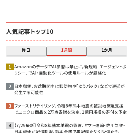
人気記事トップ10
昨日
1週間
1か月
AmazonのデータでAI学習は禁止に。新規約「エージェントポ
リシー」でAI・自動化ツールの使用ルールが厳格化
日本郵便、お盆期間中は郵便物や「ゆうパック」などで遅延が
発生する可能性
ファーストリテイリング、令和8年熊本地震の被災地緊急支援
でユニクロ商品を2万点寄贈を決定、1億円規模の寄付を予定
【7/29最新】令和8年熊本地震の影響、ヤマト運輸・佐川急便・
日本郵便が配送制限、熊本全域で集配停止や引受停止も