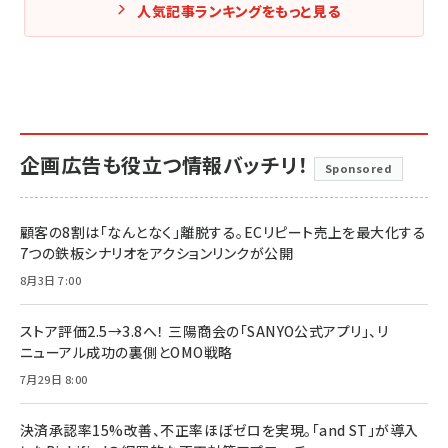
人気記事ランキングをもっと見る
企画広告も役立つ情報バッチリ！
Sponsored
顧客の8割は「なんとなく」離脱する。ECリピート売上を最大化する
7つの鉄板シナリオをアクションリンクが公開
8月3日 7:00
ストア評価2.5→3.8へ！ 三陽商会の「SANYO公式アプリ」、リ
ニューアル成功の裏側とOMO戦略
7月29日 8:00
決済承認率15%改善、不正率ほぼゼロを実現。「and ST」が導入