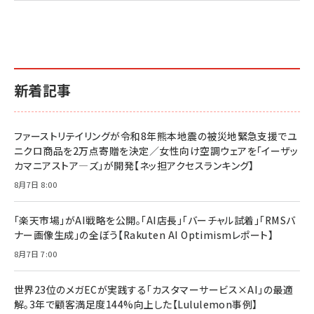
新着記事
ファーストリテイリングが令和8年熊本地震の被災地緊急支援でユ
ニクロ商品を2万点寄贈を決定／女性向け空調ウェアを「イーザッ
カマニアストア―ズ」が開発【ネッ担アクセスランキング】
8月7日 8:00
「楽天市場」がAI戦略を公開。「AI店長」「バーチャル試着」「RMSバ
ナー画像生成」の全ぼう【Rakuten AI Optimismレポート】
8月7日 7:00
世界23位のメガECが実践する「カスタマーサービス×AI」の最適
解。3年で顧客満足度144%向上した【Lululemon事例】