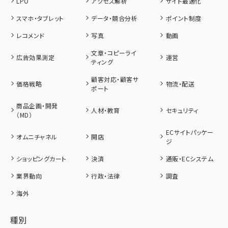
LPO
アクセス解析
サイト最適化
スマホ・タブレット
データ・競合分析
ポイント制度
レコメンド
写真
動画
文章・コピーライ
広告効果測定
運営
ティング
顧客対応・顧客サ
価格戦略
物流・配送
ポート
商品企画・開発
人材・教育
セキュリティ
（MD）
ECサイトパッケー
オムニチャネル
開店
ジ
ショッピングカート
決済
通販・ECシステム
業界動向
行政・法律
調査
海外
種別