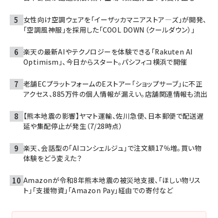
女性向け空調ウェアを「イーザッカマニアストア―ズ」が開発、
「空調風神服」を採用した「COOL DOWN（クールダウン）」
楽天の最新AIやテクノロジーを体験できる「Rakuten AI
Optimism」、今日からスタート。パシフィコ横浜で開催
老舗ECプラットフォームのEストアー「ショップサーブ」に不正
アクセス、885万件の個人情報が漏えい。店舗関連情報も流出
【熊本地震の影響】ヤマト運輸、佐川急便、日本郵便で配送遅
延や集配停止が発生（7/28時点）
楽天、会話型の「AIコンシェルジュ」で注文額17％増。買い物
体験をどう変えた？
Amazonが令和8年熊本地震の被災地支援、「ほしい物リス
ト」「支援物資」「Amazon Pay」経由での寄付など