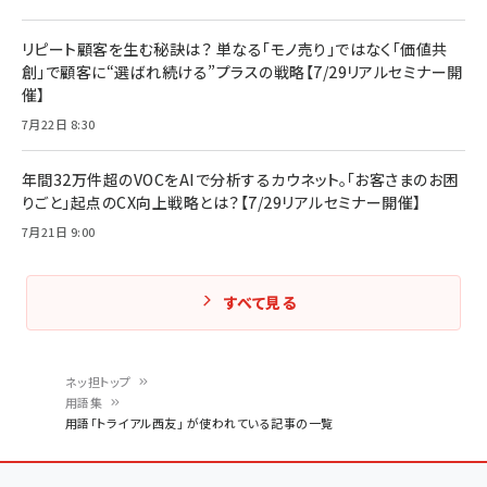
リピート顧客を生む秘訣は？ 単なる「モノ売り」ではなく「価値共
創」で顧客に“選ばれ続ける”プラスの戦略【7/29リアルセミナー開
催】
7月22日 8:30
年間32万件超のVOCをAIで分析するカウネット。「お客さまのお困
りごと」起点のCX向上戦略とは？【7/29リアルセミナー開催】
7月21日 9:00
すべて見る
ネッ担トップ
用語集
パ
用語「トライアル西友」 が使われている記事の一覧
ン