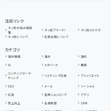
注目リンク
ネッ担お悩み相談
ネッ担アワード！
ネッ担メルマガ
室
ネッ担について
広告出稿について
カテゴリ
海外情報
海外
海外
AI
メタバース
集客
コンテンツマーケ
リスティング広告
アフィリエイト
ティング
SEO
メール
ソーシャル
広告
音声ショッピング
アプリ
売上向上
会員制度
CRM