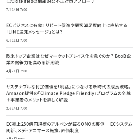
したRiskifiedの網羅的な不正対策アプローチ
7月14日 7:00
ECビジネスに有効！ リピート促進や顧客満足度向上に直結する
「LINE通知メッセージ」とは？
6月22日 7:00
欧米トップ企業はなぜマーケットプレイス化を急ぐのか？ BtoB企
業の競争力を高める新潮流
4月21日 7:00
サステナブルな付加価値を「利益」につなげる新時代の成長戦略。
Amazon提供の「Climate Pledge Friendly」プログラムの全貌
＋事業者のメリットを詳しく解説
2月24日 7:00
EC売上250億円規模のアルペンが語るOMOの裏側 ―ECシステム
刷新、メディアコマース転換、評価制度
2月4日 8:00