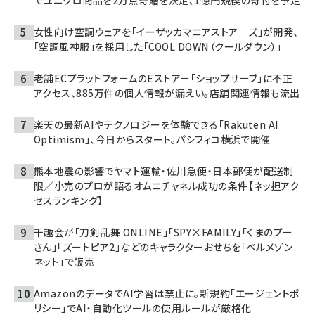
でユニクロ商品を2万点寄贈を決定、1億円規模の寄付を予定
女性向け空調ウェアを「イーザッカマニアストア―ズ」が開発、
「空調風神服」を採用した「COOL DOWN（クールダウン）」
老舗ECプラットフォームのEストアー「ショップサーブ」に不正
アクセス、885万件の個人情報が漏えい。店舗関連情報も流出
楽天の最新AIやテクノロジーを体験できる「Rakuten AI
Optimism」、今日からスタート。パシフィコ横浜で開催
熊本地震の影響でヤマト運輸・佐川急便・日本郵便が配送制
限／小売のプロが語るオムニチャネル成功の条件【ネッ担アク
セスランキング】
千趣会が「刀剣乱舞 ONLINE」「SPY×FAMILY」「くまのプー
さん」「ズートピア2」などのキャラクターおせちを「ベルメゾン
ネット」で販売
AmazonのデータでAI学習は禁止に。新規約「エージェントポ
リシー」でAI・自動化ツールの使用ルールが厳格化