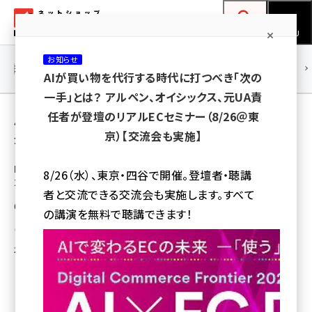
メ
ネットショップ担当者フォーラム
イ
検索
MENU
ン
お知らせ
コ
連載・特集
|
海外
海外情報
海外
AI
メタバース
AIが買い物を代行する時代に打つべき「次の
ン
一手」とは？ アルペン、オイシックス、元UA責
テ
用語「バルク」 が使われている記事の一覧
任者が登壇のリアルECセミナー（8/26＠東
ン
京）【交流会も実施】
全 2 記事中 1 ～ 2 を表示中
ツ
amazon (2243)
に
ECの利用金額が多いのは60代、女性は年間
8/26（水）、東京・四谷で開催。登壇者・聴講
22万円で男性19万円。年齢下がると額も減少
yahoo (1898)
移
者と交流できる交流会も実施します。すべて
動
60代の男性の平均利用額は19万3608円で、女性は22万6089円
楽天 (1869)
の講演を無料で聴講できます！
瀧川 正実
ecbeing (1205)
2015年6月9日 8:00
アスクル (1115)
base (1070)
ビィ・フォアード (772)