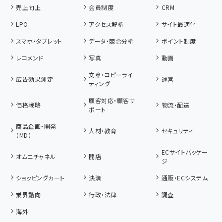
売上向上
会員制度
CRM
LPO
アクセス解析
サイト最適化
スマホ・タブレット
データ・競合分析
ポイント制度
レコメンド
写真
動画
文章・コピーライ
広告効果測定
運営
ティング
顧客対応・顧客サ
価格戦略
物流・配送
ポート
商品企画・開発
人材・教育
セキュリティ
（MD）
ECサイトパッケー
オムニチャネル
開店
ジ
ショッピングカート
決済
通販・ECシステム
業界動向
行政・法律
調査
海外