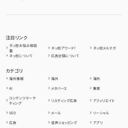
注目リンク
ネッ担お悩み相談
ネッ担アワード！
ネッ担メルマガ
室
ネッ担について
広告出稿について
カテゴリ
海外情報
海外
海外
AI
メタバース
集客
コンテンツマーケ
リスティング広告
アフィリエイト
ティング
SEO
メール
ソーシャル
広告
音声ショッピング
アプリ