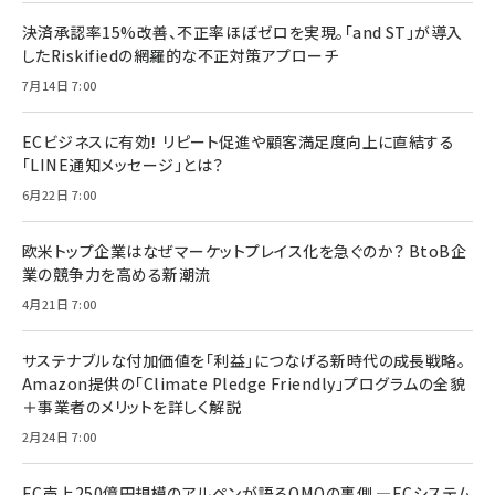
決済承認率15%改善、不正率ほぼゼロを実現。「and ST」が導入
したRiskifiedの網羅的な不正対策アプローチ
7月14日 7:00
ECビジネスに有効！ リピート促進や顧客満足度向上に直結する
「LINE通知メッセージ」とは？
6月22日 7:00
欧米トップ企業はなぜマーケットプレイス化を急ぐのか？ BtoB企
業の競争力を高める新潮流
4月21日 7:00
サステナブルな付加価値を「利益」につなげる新時代の成長戦略。
Amazon提供の「Climate Pledge Friendly」プログラムの全貌
＋事業者のメリットを詳しく解説
2月24日 7:00
EC売上250億円規模のアルペンが語るOMOの裏側 ―ECシステム