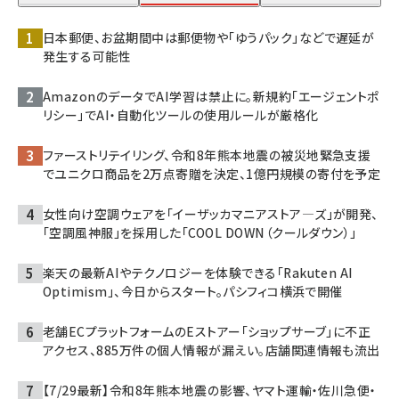
日本郵便、お盆期間中は郵便物や「ゆうパック」などで遅延が
発生する可能性
AmazonのデータでAI学習は禁止に。新規約「エージェントポ
リシー」でAI・自動化ツールの使用ルールが厳格化
ファーストリテイリング、令和8年熊本地震の被災地緊急支援
でユニクロ商品を2万点寄贈を決定、1億円規模の寄付を予定
女性向け空調ウェアを「イーザッカマニアストア―ズ」が開発、
「空調風神服」を採用した「COOL DOWN（クールダウン）」
楽天の最新AIやテクノロジーを体験できる「Rakuten AI
Optimism」、今日からスタート。パシフィコ横浜で開催
老舗ECプラットフォームのEストアー「ショップサーブ」に不正
アクセス、885万件の個人情報が漏えい。店舗関連情報も流出
【7/29最新】令和8年熊本地震の影響、ヤマト運輸・佐川急便・