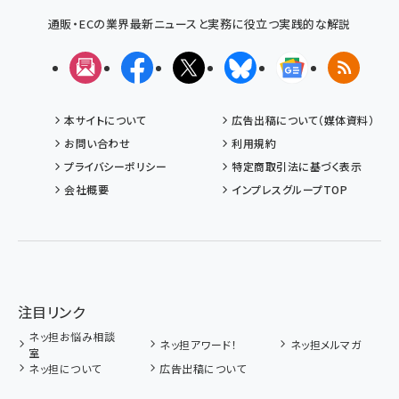
通販・ECの業界最新ニュースと実務に役立つ実践的な解説
メルマガ
Facebook
X(エックス)
Bluesky
Googleニュ
RSS
本サイトについて
広告出稿について（媒体資料）
お問い合わせ
利用規約
プライバシーポリシー
特定商取引法に基づく表示
会社概要
インプレスグループTOP
注目リンク
ネッ担お悩み相談
ネッ担アワード！
ネッ担メルマガ
室
ネッ担について
広告出稿について