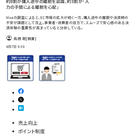
約8割が購入途中の離脱を認識、約3割が「入
力の手間による離脱を心配」
Visaの調査によると、EC市場の拡大が続く一方、購入途中の離脱や決済時の
不安が課題として浮上。事業者・消費者の双方で、スムーズで安心感のある決
済体験の重要性が高まっていると分析している。
鳥栖 剛
[執筆]
4月7日 9:30
売上向上
ポイント制度