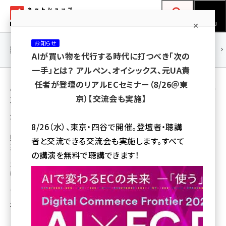
メ
ネットショップ担当者フォーラム
イ
検索
MENU
ン
お知らせ
コ
連載・特集
|
海外
海外情報
海外
AI
メタバース
AIが買い物を代行する時代に打つべき「次の
ン
一手」とは？ アルペン、オイシックス、元UA責
テ
用語「ビザ・ワールドワイド」 が使われている記
任者が登壇のリアルECセミナー（8/26＠東
ン
京）【交流会も実施】
事の一覧
ツ
amazon (2259)
全 3 記事中 1 ～ 3 を表示中
に
8/26（水）、東京・四谷で開催。登壇者・聴講
yahoo (1908)
移
貯蓄が1000万円ある30代は「積極的にネット
者と交流できる交流会も実施します。すべて
通販を利用する」、けど比較サイトを重宝
動
楽天 (1876)
の講演を無料で聴講できます！
1000万円以上の貯蓄がある30代男女「貯蓄賢者」の買い物時の行動や意識
ecbeing (1211)
に関する調査を実施
アスクル (1122)
瀧川 正実
2016年3月2日 6:00
base (1083)
ビィ・フォアード (781)