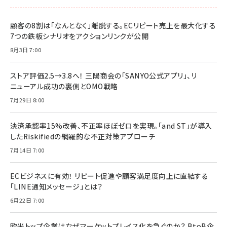
顧客の8割は「なんとなく」離脱する。ECリピート売上を最大化する
7つの鉄板シナリオをアクションリンクが公開
8月3日 7:00
ストア評価2.5→3.8へ！ 三陽商会の「SANYO公式アプリ」、リ
ニューアル成功の裏側とOMO戦略
7月29日 8:00
決済承認率15%改善、不正率ほぼゼロを実現。「and ST」が導入
したRiskifiedの網羅的な不正対策アプローチ
7月14日 7:00
ECビジネスに有効！ リピート促進や顧客満足度向上に直結する
「LINE通知メッセージ」とは？
6月22日 7:00
欧米トップ企業はなぜマーケットプレイス化を急ぐのか？ BtoB企