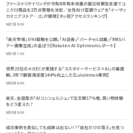
ファーストリテイリングが令和8年熊本地震の被災地緊急支援でユ
ニクロ商品を2万点寄贈を決定／女性向け空調ウェアを「イーザッ
カマニアストア―ズ」が開発【ネッ担アクセスランキング】
8月7日 8:00
「楽天市場」がAI戦略を公開。「AI店長」「バーチャル試着」「RMSバ
ナー画像生成」の全ぼう【Rakuten AI Optimismレポート】
8月7日 7:00
世界23位のメガECが実践する「カスタマーサービス×AI」の最適
解。3年で顧客満足度144%向上した【Lululemon事例】
8月6日 8:00
楽天、会話型の「AIコンシェルジュ」で注文額17％増。買い物体験
をどう変えた？
8月5日 8:00
成功事例を真似しても成果は出ない！？「自社だけの答え」を見つ