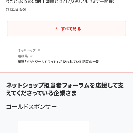
りごと」起点のCX向上戦略とは？【7/29リアルセミナー開催】
7月21日 9:00
すべて見る
ネッ担トップ
用語集
パ
用語「ビザ・ワールドワイド」 が使われている記事の一覧
ン
く
ネットショップ担当者フォーラムを応援して支
ず
えてくださっている企業さま
ゴールドスポンサー