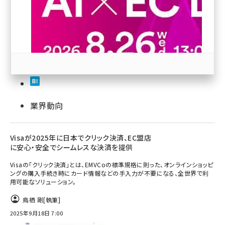
revico (744)
業界動向
参加登録はこちら↑
Visaが2025年に日本でクリック決済、EC盟店
に安心・安全でシームレスな決済を提供
Visaの「クリック決済」とは、EMVCoの標準規格に則った、オンラインショッピ
ングの購入手続き時にカード情報などの手入力が不要になる、全世界で利
用可能なソリューション。
鳥栖 剛
[執筆]
2025年9月18日 7:00