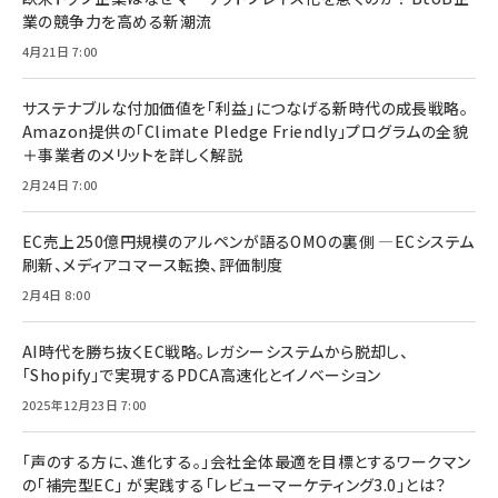
業の競争力を高める新潮流
4月21日 7:00
サステナブルな付加価値を「利益」につなげる新時代の成長戦略。
Amazon提供の「Climate Pledge Friendly」プログラムの全貌
＋事業者のメリットを詳しく解説
2月24日 7:00
EC売上250億円規模のアルペンが語るOMOの裏側 ―ECシステム
刷新、メディアコマース転換、評価制度
2月4日 8:00
AI時代を勝ち抜くEC戦略。レガシーシステムから脱却し、
「Shopify」で実現するPDCA高速化とイノベーション
2025年12月23日 7:00
「声のする方に、進化する。」会社全体最適を目標とするワークマン
の「補完型EC」 が実践する「レビューマーケティング3.0」とは？