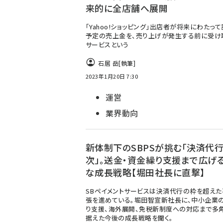
来的に全店舗へ展開
「Yahoo!ショッピング」出店者が将来にわたっ
予定の売上金を、売り上げが発生する前に受け
サービスという
石居 岳
[執筆]
2023年1月20日 7:30
運営
業界動向
新体制下のSBPSが挑む「決済代
次」。送金・資金繰り支援まで広げ
な成長戦略【堀田社長に直撃】
SBペイメントサービスは決済代行の枠を超え
張を進めている。堀田智宣新社長に、中小企業
り支援、海外展開、免税新制度への対応まで多
据えた今後の成長戦略を聞く。