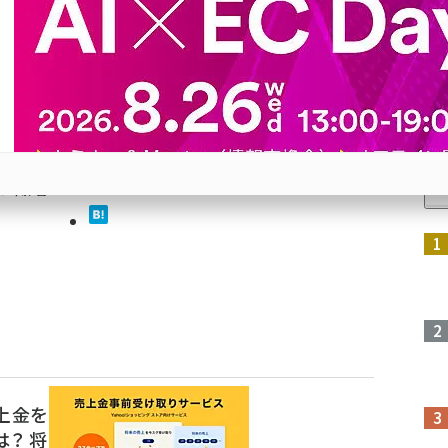
に備
越契約
人
友信託銀
度額は
できるよ
の今影響
参加登録はこちら↑
売上金を
？ 将