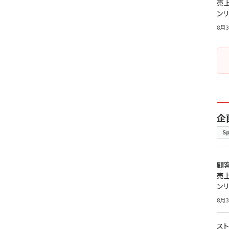
売
ン
8月3
企
S
顧
売
ン
8月3
スト