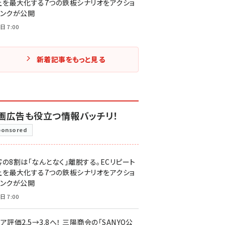
上を最大化する7つの鉄板シナリオをアクショ
リンクが公開
日 7:00
新着記事をもっと見る
画広告も役立つ情報バッチリ！
ponsored
客の8割は「なんとなく」離脱する。ECリピート
上を最大化する7つの鉄板シナリオをアクショ
リンクが公開
日 7:00
ア評価2.5→3.8へ！ 三陽商会の「SANYO公