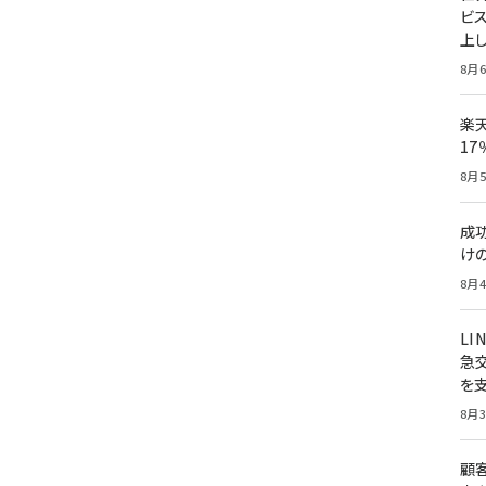
ビ
上し
8月6
楽
1
8月5
成
け
8月4
LI
急
を
8月3
顧