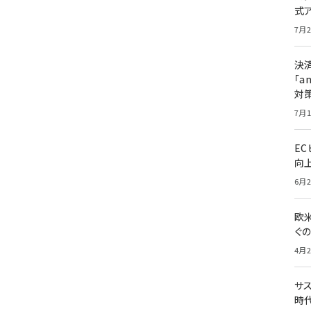
式
7月2
決
「a
対
7月1
E
向
6月2
欧
ぐ
4月2
サ
時代