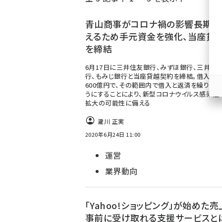
く
ず
青山商事がコロナ禍の影響長期化
えるため手元資金を強化、当座貸
を締結
6月17日に三井住友銀行、みずほ銀行、三井住
行、もみじ銀行と当座貸越契約を締結。借入限
600億円で、その範囲内で借入と返済を繰り返し
うにすることにより、新型コロナウイルス感染症
拡大の可能性に備える
瀧川 正実
2020年6月24日 11:00
運営
業界動向
「Yahoo!ショッピング」が始めた
事前に受け取れる支援サービスとは