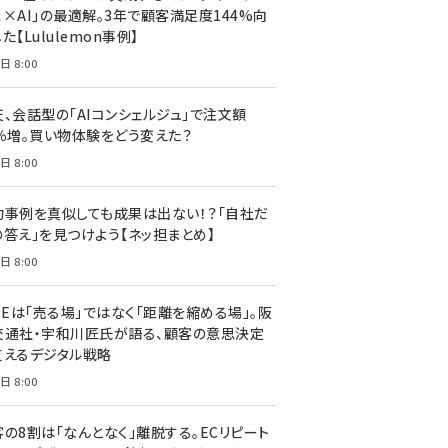
ス×AI」の最適解。3年で顧客満足度144%向
た【Lululemon事例】
日 8:00
天、会話型の「AIコンシェルジュ」で注文額
7％増。買い物体験をどう変えた？
日 8:00
功事例を真似しても成果は出ない！？「自社だ
の答え」を見つけよう【ネッ担まとめ】
日 8:00
NEは「売る場」ではなく「距離を縮める場」。阪
交通社・宇和川匠氏が語る、顧客の意思決定
支えるデジタル戦略
日 8:00
客の8割は「なんとなく」離脱する。ECリピート