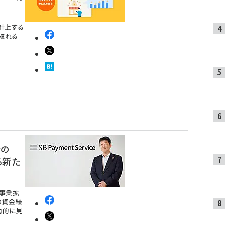
て計上する
取れる
行の
る新た
た事業拡
の資金繰
角的に見