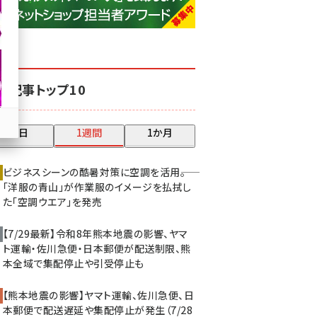
base (1071)
ビィ・フォアード (773)
revico (739)
気記事トップ10
昨日
1週間
1か月
ビジネスシーンの酷暑対策に空調を活用――。
「洋服の青山」が作業服のイメージを払拭し
た「空調ウエア」を発売
【7/29最新】令和8年熊本地震の影響、ヤマ
ト運輸・佐川急便・日本郵便が配送制限、熊
本全域で集配停止や引受停止も
【熊本地震の影響】ヤマト運輸、佐川急便、日
本郵便で配送遅延や集配停止が発生（7/28