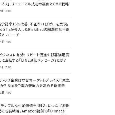
アプリ」、リニューアル成功の裏側とOMO戦略
9日 8:00
済承認率15%改善、不正率ほぼゼロを実現。
nd ST」が導入したRiskifiedの網羅的な不正
策アプローチ
4日 7:00
Cビジネスに有効！ リピート促進や顧客満足度
上に直結する「LINE通知メッセージ」とは？
2日 7:00
米トップ企業はなぜマーケットプレイス化を急
のか？ BtoB企業の競争力を高める新潮流
1日 7:00
ステナブルな付加価値を「利益」につなげる新
の成長戦略。Amazon提供の「Climate