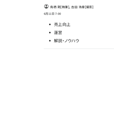
鳥栖 剛
[執筆]
,
吉田 浩章
[撮影]
6月11日 7:00
売上向上
運営
解説・ノウハウ