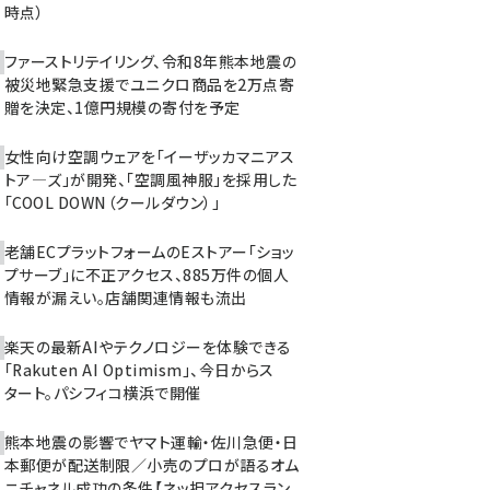
時点）
ファーストリテイリング、令和8年熊本地震の
被災地緊急支援でユニクロ商品を2万点寄
贈を決定、1億円規模の寄付を予定
女性向け空調ウェアを「イーザッカマニアス
トア―ズ」が開発、「空調風神服」を採用した
「COOL DOWN（クールダウン）」
老舗ECプラットフォームのEストアー「ショッ
プサーブ」に不正アクセス、885万件の個人
情報が漏えい。店舗関連情報も流出
楽天の最新AIやテクノロジーを体験できる
「Rakuten AI Optimism」、今日からス
タート。パシフィコ横浜で開催
熊本地震の影響でヤマト運輸・佐川急便・日
本郵便が配送制限／小売のプロが語るオム
ニチャネル成功の条件【ネッ担アクセスラン