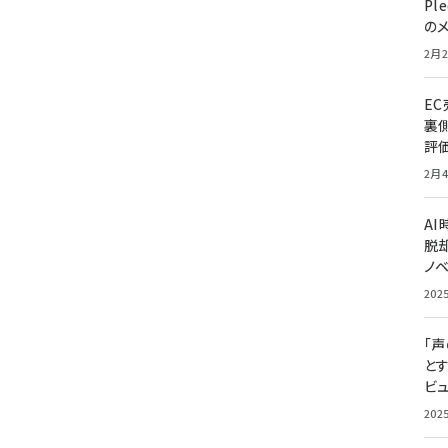
Pl
の
2月2
E
裏
評
2月4
A
脱却
ノ
202
「
と
ビュ
202