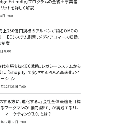
edge Friendly」プログラムの全貌＋事業者
メリットを詳しく解説
4日 7:00
C売上250億円規模のアルペンが語るOMOの
側 ―ECシステム刷新、メディアコマース転換、
価制度
日 8:00
I時代を勝ち抜くEC戦略。レガシーシステムから
し、「Shopify」で実現するPDCA高速化とイ
ベーション
5年12月23日 7:00
声のする方に、進化する。」会社全体最適を目標
するワークマンの「補完型EC」 が実践する「レ
ーマーケティング3.0」とは？
5年12月17日 7:00