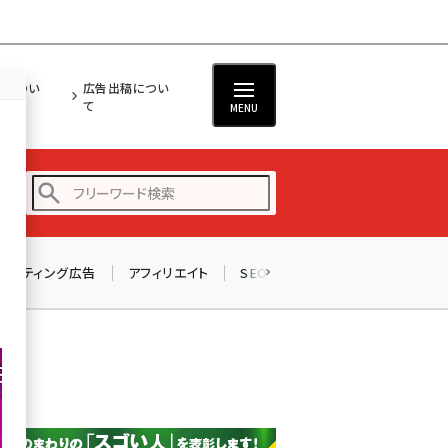
担につい
広告出稿につい
て
MENU
リスティング広告
アフィリエイト
SEO
メール
ソーシャル
amazon (2245)
yahoo (1900)
楽天 (1871)
ecbeing (1207)
アスクル (1118)