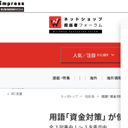
メ
イ
EC担当者
ネットショッ
ン
Web担当者
コ
製品導入
ン
企業IT
ソフト開発
テ
IoT・AI
人気／注目
から探す
ン
DCクラウド
研究・調査
ツ
エネルギー
に
連載・特集
|
海外
海外情報
ドローン
移
教育講座
EC支援
動
ネッ担トップ
用語集
用語「資金対策」
パ
用語「資金対策」 が
ン
全 3 記事中 1 ～ 3 を表示中