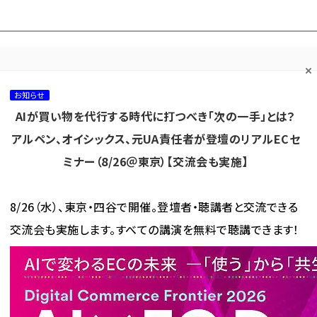
プ担当者フォーラム
ネッ
ネッ担お悩み相談
ネッ担アワー
ネッ担メルマ
て
室
ド！
ガ
お知らせ
AIが買い物を代行する時代に打つべき「次の一手」とは？
カテゴリ／種別
セミナー／イベント
から探す
から探す
アルペン、オイシックス、元UA責任者が登壇のリアルECセ
ミナー（8/26＠東京）【交流会も実施】
海外
AI
メタバース
集客
コンテンツマーケティング
8/26（水）、東京・四谷で開催。登壇者・聴講者と交流できる
交流会も実施します。すべての講演を無料で聴講できます！
 が使われている記事の一覧
使われている記事の一覧