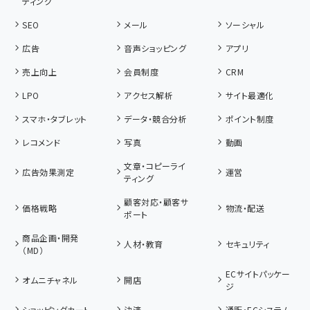
ティング
SEO
メール
ソーシャル
広告
音声ショッピング
アプリ
売上向上
会員制度
CRM
LPO
アクセス解析
サイト最適化
スマホ・タブレット
データ・競合分析
ポイント制度
レコメンド
写真
動画
文章・コピーライ
広告効果測定
運営
ティング
顧客対応・顧客サ
価格戦略
物流・配送
ポート
商品企画・開発
人材・教育
セキュリティ
（MD）
ECサイトパッケー
オムニチャネル
開店
ジ
ショッピングカート
決済
通販・ECシステム