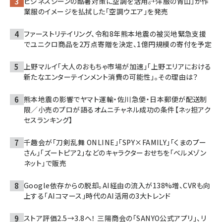
ビジネスシーンの酷暑対策に空調を活用――。「洋服の青山」が作
業服のイメージを払拭した「空調ウエア」を発売
ファーストリテイリング、令和8年熊本地震の被災地緊急支援
でユニクロ商品を2万点寄贈を決定、1億円規模の寄付を予定
上野マルイ「大人のおもちゃ市場が加速」「上野エリアにおける
新たなエンターテインメント消費の可能性」。その理由は？
熊本地震の影響でヤマト運輸・佐川急便・日本郵便が配送制
限／小売のプロが語るオムニチャネル成功の条件【ネッ担アク
セスランキング】
千趣会が「刀剣乱舞 ONLINE」「SPY×FAMILY」「くまのプー
さん」「ズートピア2」などのキャラクターおせちを「ベルメゾン
ネット」で販売
Google依存からの脱却。AI経由の流入が138%増、CVRも向
上する「AIコマース」時代のAI活用の3大トレンド
ストア評価2.5→3.8へ！ 三陽商会の「SANYO公式アプリ」、リ