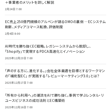
＋事業者のメリットを詳しく解説
2月24日 7:00
EC売上250億円規模のアルペンが語るOMOの裏側 ―ECシステム
刷新、メディアコマース転換、評価制度
2月4日 8:00
AI時代を勝ち抜くEC戦略。レガシーシステムから脱却し、
「Shopify」で実現するPDCA高速化とイノベーション
2025年12月23日 7:00
「声のする方に、進化する。」会社全体最適を目標とするワークマン
の「補完型EC」 が実践する「レビューマーケティング3.0」とは？
2025年12月17日 7:00
「所有から利用へ」の潮流をAIで勝ち抜く。事例で学ぶレンタル・リ
ユースビジネスの成功法則とEC構築術
2025年12月16日 7:00