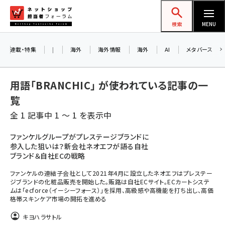
メ
ネットショップ担当者フォーラム
イ
検索
MENU
ン
コ
連載・特集
|
海外
海外情報
海外
AI
メタバース
ン
テ
用語「BRANCHIC」 が使われている記事の一
ン
覧
ツ
amazon (2232)
全 1 記事中 1 ～ 1 を表示中
に
yahoo (1894)
移
ファンケルグループがプレステージブランドに
参入した狙いは？新会社ネオエフが語る自社
動
楽天 (1863)
ブランド＆自社ECの戦略
ecbeing (1203)
ファンケルの連結子会社として2021年4月に設立したネオエフはプレステー
ジブランドの化粧品販売を開始した。販路は自社ECサイト。ECカートシステ
アスクル (1112)
ムは「ecforce（イーシーフォース）」を採用、高級感や高機能を打ち出し、高価
格帯スキンケア市場の開拓を進める
base (1068)
キヨハラサトル
ビィ・フォアード (768)