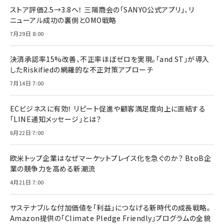
ストア評価2.5→3.8へ！ 三陽商会の「SANYO公式アプリ」、リ
ニューアル成功の裏側とOMO戦略
7月29日 8:00
決済承認率15%改善、不正率ほぼゼロを実現。「and ST」が導入
したRiskifiedの網羅的な不正対策アプローチ
7月14日 7:00
ECビジネスに有効！ リピート促進や顧客満足度向上に直結する
「LINE通知メッセージ」とは？
6月22日 7:00
欧米トップ企業はなぜマーケットプレイス化を急ぐのか？ BtoB企
業の競争力を高める新潮流
4月21日 7:00
サステナブルな付加価値を「利益」につなげる新時代の成長戦略。
Amazon提供の「Climate Pledge Friendly」プログラムの全貌