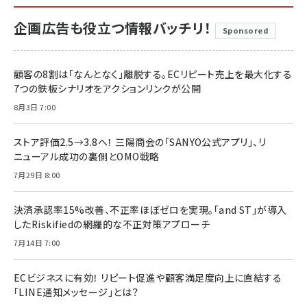
企画広告も役立つ情報バッチリ！
Sponsored
顧客の8割は「なんとなく」離脱する。ECリピート売上を最大化する
7つの鉄板シナリオをアクションリンクが公開
8月3日 7:00
ストア評価2.5→3.8へ！ 三陽商会の「SANYO公式アプリ」、リ
ニューアル成功の裏側とOMO戦略
7月29日 8:00
決済承認率15%改善、不正率ほぼゼロを実現。「and ST」が導入
したRiskifiedの網羅的な不正対策アプローチ
7月14日 7:00
ECビジネスに有効！ リピート促進や顧客満足度向上に直結する
「LINE通知メッセージ」とは？