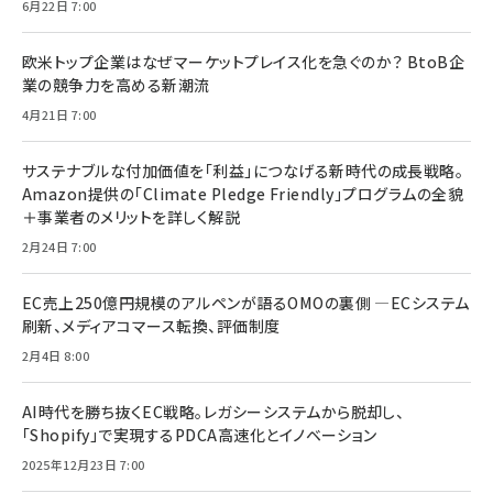
6月22日 7:00
欧米トップ企業はなぜマーケットプレイス化を急ぐのか？ BtoB企
業の競争力を高める新潮流
4月21日 7:00
サステナブルな付加価値を「利益」につなげる新時代の成長戦略。
Amazon提供の「Climate Pledge Friendly」プログラムの全貌
＋事業者のメリットを詳しく解説
2月24日 7:00
EC売上250億円規模のアルペンが語るOMOの裏側 ―ECシステム
刷新、メディアコマース転換、評価制度
2月4日 8:00
AI時代を勝ち抜くEC戦略。レガシーシステムから脱却し、
「Shopify」で実現するPDCA高速化とイノベーション
2025年12月23日 7:00