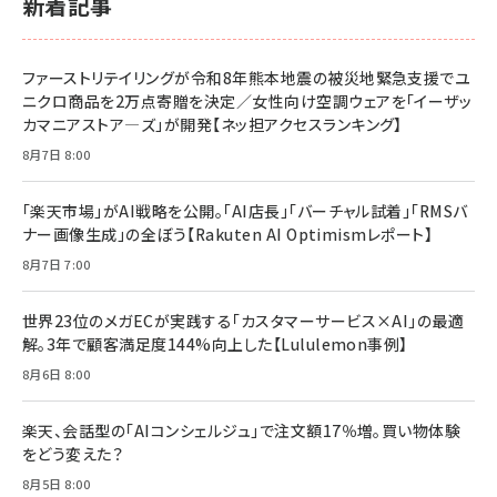
新着記事
ファーストリテイリングが令和8年熊本地震の被災地緊急支援でユ
ニクロ商品を2万点寄贈を決定／女性向け空調ウェアを「イーザッ
カマニアストア―ズ」が開発【ネッ担アクセスランキング】
8月7日 8:00
「楽天市場」がAI戦略を公開。「AI店長」「バーチャル試着」「RMSバ
ナー画像生成」の全ぼう【Rakuten AI Optimismレポート】
8月7日 7:00
世界23位のメガECが実践する「カスタマーサービス×AI」の最適
解。3年で顧客満足度144%向上した【Lululemon事例】
8月6日 8:00
楽天、会話型の「AIコンシェルジュ」で注文額17％増。買い物体験
をどう変えた？
8月5日 8:00