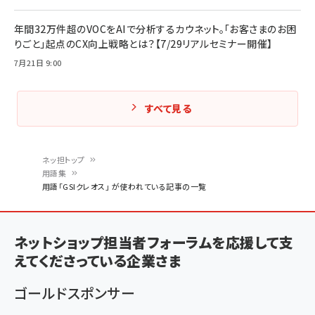
年間32万件超のVOCをAIで分析するカウネット。「お客さまのお困
りごと」起点のCX向上戦略とは？【7/29リアルセミナー開催】
7月21日 9:00
すべて見る
ネッ担トップ
用語集
パ
用語「GSIクレオス」 が使われている記事の一覧
ン
く
ネットショップ担当者フォーラムを応援して支
ず
えてくださっている企業さま
ゴールドスポンサー