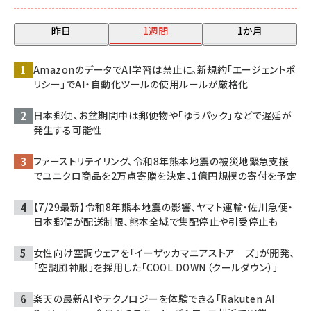
昨日
1週間
1か月
AmazonのデータでAI学習は禁止に。新規約「エージェントポ
リシー」でAI・自動化ツールの使用ルールが厳格化
日本郵便、お盆期間中は郵便物や「ゆうパック」などで遅延が
発生する可能性
ファーストリテイリング、令和8年熊本地震の被災地緊急支援
でユニクロ商品を2万点寄贈を決定、1億円規模の寄付を予定
【7/29最新】令和8年熊本地震の影響、ヤマト運輸・佐川急便・
日本郵便が配送制限、熊本全域で集配停止や引受停止も
女性向け空調ウェアを「イーザッカマニアストア―ズ」が開発、
「空調風神服」を採用した「COOL DOWN（クールダウン）」
楽天の最新AIやテクノロジーを体験できる「Rakuten AI