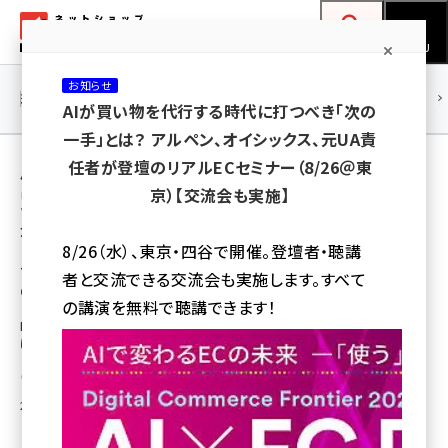
メ
ネットショップ担当者フォーラム
イ
検索
MENU
ン
お知らせ
コ
連載・特集
|
海外
海外情報
海外
AI
メタバース
AIが買い物を代行する時代に打つべき「次の
ン
一手」とは？ アルペン、オイシックス、元UA責
テ
用語「GSIクレオス」 が使われている記事の一
任者が登壇のリアルECセミナー（8/26＠東
ン
京）【交流会も実施】
覧
ツ
amazon (2258)
全 2 記事中 1 ～ 2 を表示中
に
8/26（水）、東京・四谷で開催。登壇者・聴講
yahoo (1907)
移
ファッションEC「fifth」事業をGSIクレオスが
者と交流できる交流会も実施します。すべて
CODESHAREから買収
動
楽天 (1874)
の講演を無料で聴講できます！
EC事業を手がける新設子会社のSHARE（シェア）を通じて、2023年4月1日
ecbeing (1211)
に「fifth（フィフス）」事業を譲り受けた
アスクル (1122)
瀧川 正実
2023年8月8日 7:30
base (1083)
ビィ・フォアード (777)