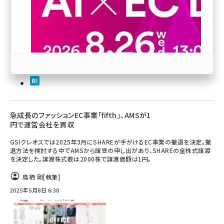
revico (744)
参加登録はこちら↑
急成長のファッションEC事業「fifth」、AMSが1
円で運営会社を買収
GSIクレオスでは2025年3月にSHAREが手がけるEC事業の撤退を決定。撤
退方法を検討する中でAMSから譲受の申し出があり、SHAREの全株式譲渡
を決定した。譲渡株式数は2000株で譲渡価額は1円。
鳥栖 剛
[執筆]
2025年5月8日 6:30