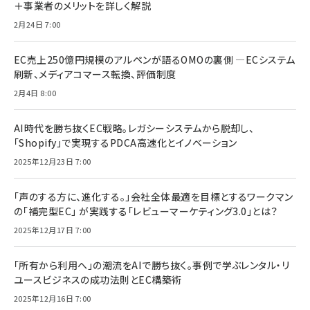
＋事業者のメリットを詳しく解説
2月24日 7:00
EC売上250億円規模のアルペンが語るOMOの裏側 ―ECシステム
刷新、メディアコマース転換、評価制度
2月4日 8:00
AI時代を勝ち抜くEC戦略。レガシーシステムから脱却し、
「Shopify」で実現するPDCA高速化とイノベーション
2025年12月23日 7:00
「声のする方に、進化する。」会社全体最適を目標とするワークマン
の「補完型EC」 が実践する「レビューマーケティング3.0」とは？
2025年12月17日 7:00
「所有から利用へ」の潮流をAIで勝ち抜く。事例で学ぶレンタル・リ
ユースビジネスの成功法則とEC構築術
2025年12月16日 7:00