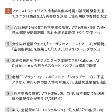
ファーストリテイリング、令和8年熊本地震の被災地緊急支援
でユニクロ商品を2万点寄贈を決定、1億円規模の寄付を予定
【7/29最新】令和8年熊本地震の影響、ヤマト運輸・佐川急便・
日本郵便が配送制限、熊本全域で集配停止や引受停止も
女性向け空調ウェアを「イーザッカマニアストア―ズ」が開発、
「空調風神服」を採用した「COOL DOWN（クールダウン）」
楽天の最新AIやテクノロジーを体験できる「Rakuten AI
Optimism」、今日からスタート。パシフィコ横浜で開催
老舗ECプラットフォームのEストアー「ショップサーブ」に不正
アクセス、885万件の個人情報が漏えい。店舗関連情報も流出
【熊本地震の影響】ヤマト運輸、佐川急便、日本郵便で配送遅
延や集配停止が発生（7/28時点）
楽天、会話型の「AIコンシェルジュ」で注文額17％増。買い物