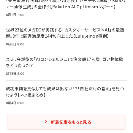
「楽天市場」がAI戦略を公開。「AI店長」「バーチャル試着」「RMSバ
ナー画像生成」の全ぼう【Rakuten AI Optimismレポート】
8月7日 7:00
世界23位のメガECが実践する「カスタマーサービス×AI」の最適
解。3年で顧客満足度144%向上した【Lululemon事例】
8月6日 8:00
楽天、会話型の「AIコンシェルジュ」で注文額17％増。買い物体験
をどう変えた？
8月5日 8:00
成功事例を真似しても成果は出ない！？「自社だけの答え」を見つ
けよう【ネッ担まとめ】
8月4日 8:00
新着記事をもっと見る