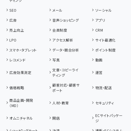
ティング
SEO
メール
ソーシャル
広告
音声ショッピング
アプリ
売上向上
会員制度
CRM
LPO
アクセス解析
サイト最適化
スマホ・タブレット
データ・競合分析
ポイント制度
レコメンド
写真
動画
文章・コピーライ
広告効果測定
運営
ティング
顧客対応・顧客サ
価格戦略
物流・配送
ポート
商品企画・開発
人材・教育
セキュリティ
（MD）
ECサイトパッケー
オムニチャネル
開店
ジ
ショッピングカート
決済
通販・ECシステム