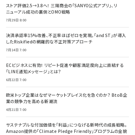
ストア評価2.5→3.8へ！ 三陽商会の「SANYO公式アプリ」、リ
ニューアル成功の裏側とOMO戦略
7月29日 8:00
決済承認率15%改善、不正率ほぼゼロを実現。「and ST」が導入
したRiskifiedの網羅的な不正対策アプローチ
7月14日 7:00
ECビジネスに有効！ リピート促進や顧客満足度向上に直結する
「LINE通知メッセージ」とは？
6月22日 7:00
欧米トップ企業はなぜマーケットプレイス化を急ぐのか？ BtoB企
業の競争力を高める新潮流
4月21日 7:00
サステナブルな付加価値を「利益」につなげる新時代の成長戦略。
Amazon提供の「Climate Pledge Friendly」プログラムの全貌