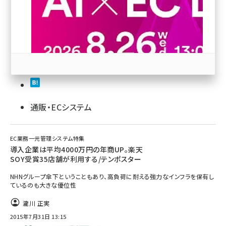
revico (744)
通販・ECシステム
参加登録はこちら↑
EC業務一元管理システム特集
導入企業は平均4000万円の年商UP。楽天
SOY受賞35店舗が利用する/テンポスター
NHNグループ傘下ということもあり、高負荷に耐える強力なインフラを保有し
ているのも大きな優位性
瀧川 正実
2015年7月31日 13:15