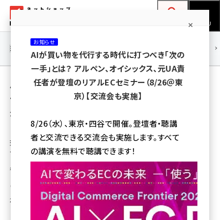
メ
ネットショップ担当者フォーラム
イ
検索
MENU
ン
お知らせ
コ
連載・特集
|
海外
海外情報
海外
AI
メタバース
AIが買い物を代行する時代に打つべき「次の
ン
一手」とは？ アルペン、オイシックス、元UA責
テ
用語「TEMPOSTAR」 が使われている記事の
任者が登壇のリアルECセミナー（8/26＠東
ン
京）【交流会も実施】
一覧
ツ
amazon (2258)
全 4 記事中 1 ～ 4 を表示中
に
8/26（水）、東京・四谷で開催。登壇者・聴講
yahoo (1907)
移
「サバスタ」を刷新したクラウド型のEC一元管
者と交流できる交流会も実施します。すべて
理システム「TEMPOSTAR」の提供開始、テコ
動
楽天 (1874)
の講演を無料で聴講できます！
ラス
ecbeing (1211)
従来のインストール型、クラウド型の一元管理システムにリニューアル
アスクル (1122)
瀧川 正実
2015年2月24日 11:00
base (1083)
ビィ・フォアード (777)