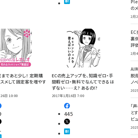
Pl
の
2月2
E
裏
評
2月4
A
まであと少し！ 定期購
ECの売上アップを、知識ゼロ・手
脱却
ススメして固定客を増やす
間暇ゼロ・無料でなんてできるは
ノ
ずない……え? あるの!?
202
26日 10:00
2017年1月16日 7:00
「
と
9
445
ビュ
202
1