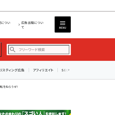
担につい
広告出稿につい
て
MENU
リスティング広告
アフィリエイト
SEO
メール
ソーシャル
amazon (2245)
yahoo (1900)
転をねらうぜ！
楽天 (1871)
ecbeing (1207)
アスクル (1118)