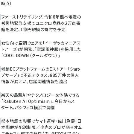
時点）
ファーストリテイリング、令和8年熊本地震の
被災地緊急支援でユニクロ商品を2万点寄
贈を決定、1億円規模の寄付を予定
女性向け空調ウェアを「イーザッカマニアス
トア―ズ」が開発、「空調風神服」を採用した
「COOL DOWN（クールダウン）」
老舗ECプラットフォームのEストアー「ショッ
プサーブ」に不正アクセス、885万件の個人
情報が漏えい。店舗関連情報も流出
楽天の最新AIやテクノロジーを体験できる
「Rakuten AI Optimism」、今日からス
タート。パシフィコ横浜で開催
熊本地震の影響でヤマト運輸・佐川急便・日
本郵便が配送制限／小売のプロが語るオム
ニチャネル成功の条件【ネッ担アクセスラン