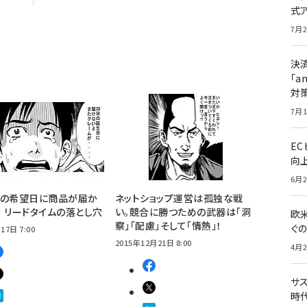
式
7月2
決
「a
対
7月1
E
向
6月2
んの希望日に商品が届か
ネットショップ運営は孤独な戦
 リードタイムの落とし穴
い。競合に勝つための武器は「洞
欧
察」「配慮」そして「情熱」！
ぐ
17日 7:00
2015年12月21日 8:00
4月2
サ
時代