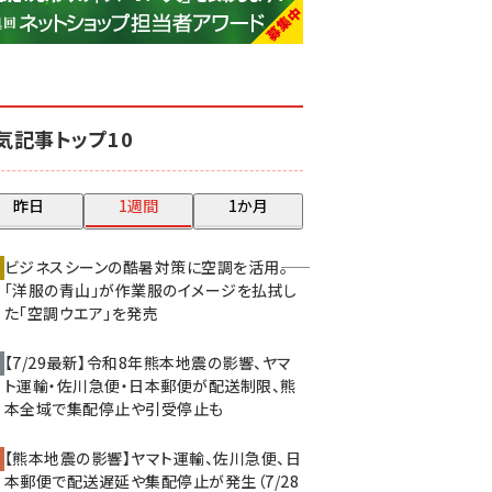
base (1071)
ビィ・フォアード (773)
revico (739)
気記事トップ10
昨日
1週間
1か月
ビジネスシーンの酷暑対策に空調を活用――。
「洋服の青山」が作業服のイメージを払拭し
た「空調ウエア」を発売
【7/29最新】令和8年熊本地震の影響、ヤマ
ト運輸・佐川急便・日本郵便が配送制限、熊
本全域で集配停止や引受停止も
【熊本地震の影響】ヤマト運輸、佐川急便、日
本郵便で配送遅延や集配停止が発生（7/28