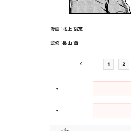
漫画：
北上 諭志
監修：
長山 衛
1
2
前ページ
Page
Pa