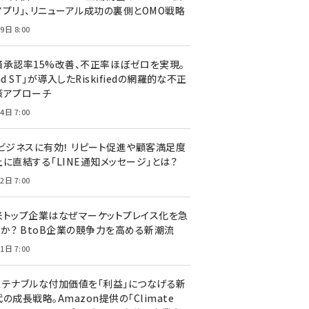
アプリ」、リニューアル成功の裏側とOMO戦略
9日 8:00
済承認率15%改善、不正率ほぼゼロを実現。
nd ST」が導入したRiskifiedの網羅的な不正
策アプローチ
4日 7:00
Cビジネスに有効！ リピート促進や顧客満足度
上に直結する「LINE通知メッセージ」とは？
2日 7:00
米トップ企業はなぜマーケットプレイス化を急
のか？ BtoB企業の競争力を高める新潮流
1日 7:00
ステナブルな付加価値を「利益」につなげる新
の成長戦略。Amazon提供の「Climate