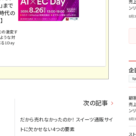
売
」まで
ン
ス時代の
8月3
】
。この激変す
のような対
る1Day
企
S
顧
次の記事
売
ン
だから売れなかったのか！ スイーツ通販サイ
8月3
トに欠かせない4つの要素
スト