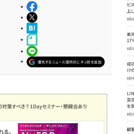
ビ
シェアする
上し
ポストする
8月6
>ブクマする
楽
noteで書く
1
8月5
LINEで送る
優先するニュース提供元にネッ担を追加
成
け
8月4
LI
急
う対策すべき？ 1Dayセミナー・懇親会あり
を
8月3
顧
れる。