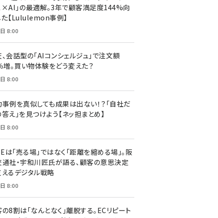
ス×AI」の最適解。3年で顧客満足度144%向
た【Lululemon事例】
日 8:00
天、会話型の「AIコンシェルジュ」で注文額
7％増。買い物体験をどう変えた？
日 8:00
功事例を真似しても成果は出ない！？「自社だ
の答え」を見つけよう【ネッ担まとめ】
日 8:00
NEは「売る場」ではなく「距離を縮める場」。阪
交通社・宇和川匠氏が語る、顧客の意思決定
支えるデジタル戦略
日 8:00
客の8割は「なんとなく」離脱する。ECリピート