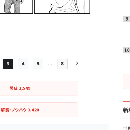
…
3
4
5
8
ge
Page
Page
Page
最終ページ
次ページ
ペー
ジ
開店
1,549
送
り
新
解説・ノウハウ
3,420
世