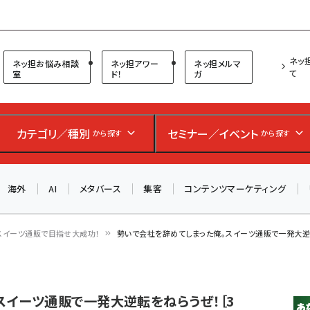
プ担当者フォーラム
ネッ
ネッ担お悩み相談
ネッ担アワー
ネッ担メルマ
て
室
ド！
ガ
カテゴリ／種別
セミナー／イベント
から探す
から探す
海外
AI
メタバース
集客
コンテンツマーケティング
スイーツ通販で目指せ大成功！
勢いで会社を辞めてしまった俺。スイーツ通販で一発大逆
スイーツ通販で一発大逆転をねらうぜ！［3