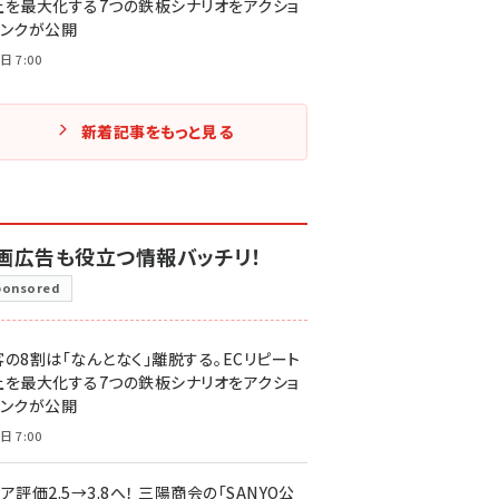
上を最大化する7つの鉄板シナリオをアクショ
リンクが公開
日 7:00
新着記事をもっと見る
画広告も役立つ情報バッチリ！
ponsored
客の8割は「なんとなく」離脱する。ECリピート
上を最大化する7つの鉄板シナリオをアクショ
リンクが公開
日 7:00
ア評価2.5→3.8へ！ 三陽商会の「SANYO公