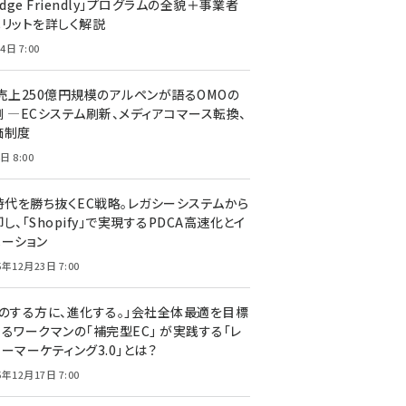
edge Friendly」プログラムの全貌＋事業者
メリットを詳しく解説
4日 7:00
C売上250億円規模のアルペンが語るOMOの
側 ―ECシステム刷新、メディアコマース転換、
価制度
日 8:00
I時代を勝ち抜くEC戦略。レガシーシステムから
し、「Shopify」で実現するPDCA高速化とイ
ベーション
5年12月23日 7:00
声のする方に、進化する。」会社全体最適を目標
するワークマンの「補完型EC」 が実践する「レ
ーマーケティング3.0」とは？
5年12月17日 7:00