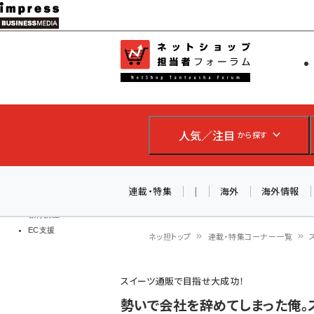
メ
イ
EC担当者
ネットショッ
ン
Web担当者
コ
製品導入
ン
企業IT
ソフト開発
テ
IoT・AI
人気／注目
から探す
ン
DCクラウド
研究・調査
ツ
エネルギー
に
連載・特集
|
海外
海外情報
ドローン
移
教育講座
EC支援
動
ネッ担トップ
連載・特集コーナー一覧
パ
スイーツ通販で目指せ大成功！
ン
勢いで会社を辞めてしまった俺。