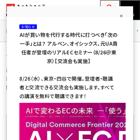
メ
ネットショップ担当者フォーラム
イ
検索
MENU
ン
お知らせ
コ
連載・特集
|
海外
海外情報
海外
AI
メタバース
AIが買い物を代行する時代に打つべき「次の
ン
一手」とは？ アルペン、オイシックス、元UA責
テ
スイーツ通販で目指せ大成功！
任者が登壇のリアルECセミナー（8/26＠東
ン
京）【交流会も実施】
ツ
脱サラしたばかりでEC未経
amazon (2259)
に
験のヒロシが、スイーツ通
8/26（水）、東京・四谷で開催。登壇者・聴講
yahoo (1908)
移
販で成功を目指します！
者と交流できる交流会も実施します。すべて
動
楽天 (1876)
の講演を無料で聴講できます！
ecbeing (1211)
アスクル (1122)
base (1083)
人気記事ランキング
ビィ・フォアード (781)