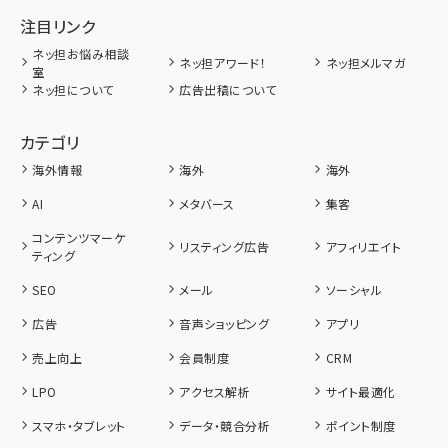
注目リンク
ネッ担お悩み相談
ネッ担アワード！
ネッ担メルマガ
室
ネッ担について
広告出稿について
カテゴリ
海外情報
海外
海外
AI
メタバース
集客
コンテンツマーケ
リスティング広告
アフィリエイト
ティング
SEO
メール
ソーシャル
広告
音声ショッピング
アプリ
売上向上
会員制度
CRM
LPO
アクセス解析
サイト最適化
スマホ・タブレット
データ・競合分析
ポイント制度