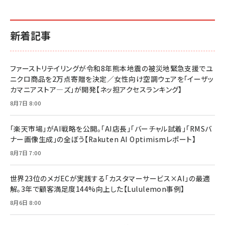
新着記事
ファーストリテイリングが令和8年熊本地震の被災地緊急支援でユ
ニクロ商品を2万点寄贈を決定／女性向け空調ウェアを「イーザッ
カマニアストア―ズ」が開発【ネッ担アクセスランキング】
8月7日 8:00
「楽天市場」がAI戦略を公開。「AI店長」「バーチャル試着」「RMSバ
ナー画像生成」の全ぼう【Rakuten AI Optimismレポート】
8月7日 7:00
世界23位のメガECが実践する「カスタマーサービス×AI」の最適
解。3年で顧客満足度144%向上した【Lululemon事例】
8月6日 8:00