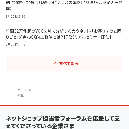
創」で顧客に“選ばれ続ける”プラスの戦略【7/29リアルセミナー開
催】
7月22日 8:30
年間32万件超のVOCをAIで分析するカウネット。「お客さまのお困
りごと」起点のCX向上戦略とは？【7/29リアルセミナー開催】
7月21日 9:00
すべて見る
ホーム
連載
パ
ン
ネットショップ担当者フォーラムを応援して支
く
えてくださっている企業さま
ず