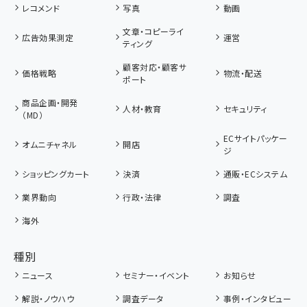
レコメンド
写真
動画
文章・コピーライ
広告効果測定
運営
ティング
顧客対応・顧客サ
価格戦略
物流・配送
ポート
商品企画・開発
人材・教育
セキュリティ
（MD）
ECサイトパッケー
オムニチャネル
開店
ジ
ショッピングカート
決済
通販・ECシステム
業界動向
行政・法律
調査
海外
種別
ニュース
セミナー・イベント
お知らせ
解説・ノウハウ
調査データ
事例・インタビュー