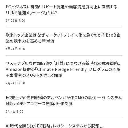
ECビジネスに有効！ リピート促進や顧客満足度向上に直結する
「LINE通知メッセージ」とは？
6月22日 7:00
欧米トップ企業はなぜマーケットプレイス化を急ぐのか？ BtoB企
業の競争力を高める新潮流
4月21日 7:00
サステナブルな付加価値を「利益」につなげる新時代の成長戦略。
Amazon提供の「Climate Pledge Friendly」プログラムの全貌
＋事業者のメリットを詳しく解説
2月24日 7:00
EC売上250億円規模のアルペンが語るOMOの裏側 ―ECシステム
刷新、メディアコマース転換、評価制度
2月4日 8:00
AI時代を勝ち抜くEC戦略。レガシーシステムから脱却し、