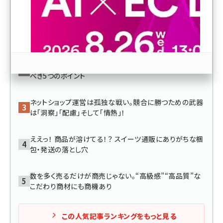
revico (744)
2倍以上の利益も夢じゃない! 価格競争に負けない商品
開発のコツ
ネット広告を始めたけど大失敗！？ 運用前に押さえておく
べき5つのポイント
ネットショップ運営は孤独な戦い。競合に勝つための武器
参加登録はこちら↑
は「洞察」「配慮」そして「情熱」！
ええっ！ 商品が溶けてる！？ スイーツ通販にありがちな梱
包・発送の落とし穴
数を多く売るだけが商売じゃない。“高級感”“高品質”な
こだわり商材にも商機あり
この人気記事ランキングをもっと見る