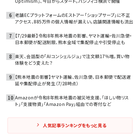
Optimism」、今日からスタート。パシフィコ横浜で開催
老舗ECプラットフォームのEストアー「ショップサーブ」に不正
アクセス、885万件の個人情報が漏えい。店舗関連情報も流出
【7/29最新】令和8年熊本地震の影響、ヤマト運輸・佐川急便・
日本郵便が配送制限、熊本全域で集配停止や引受停止も
楽天、会話型の「AIコンシェルジュ」で注文額17％増。買い物
体験をどう変えた？
【熊本地震の影響】ヤマト運輸、佐川急便、日本郵便で配送遅
延や集配停止が発生（7/28時点）
Amazonが令和8年熊本地震の被災地支援、「ほしい物リス
ト」「支援物資」「Amazon Pay」経由での寄付など
人気記事ランキングをもっと見る