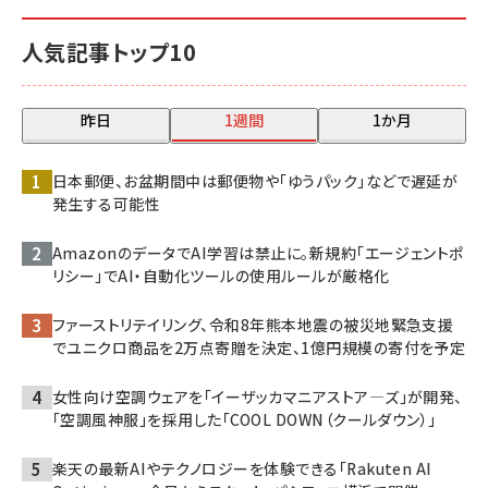
人気記事トップ10
昨日
1週間
1か月
日本郵便、お盆期間中は郵便物や「ゆうパック」などで遅延が
発生する可能性
AmazonのデータでAI学習は禁止に。新規約「エージェントポ
リシー」でAI・自動化ツールの使用ルールが厳格化
ファーストリテイリング、令和8年熊本地震の被災地緊急支援
でユニクロ商品を2万点寄贈を決定、1億円規模の寄付を予定
女性向け空調ウェアを「イーザッカマニアストア―ズ」が開発、
「空調風神服」を採用した「COOL DOWN（クールダウン）」
楽天の最新AIやテクノロジーを体験できる「Rakuten AI