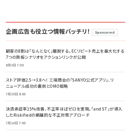
企画広告も役立つ情報バッチリ！
Sponsored
顧客の8割は「なんとなく」離脱する。ECリピート売上を最大化する
7つの鉄板シナリオをアクションリンクが公開
8月3日 7:00
ストア評価2.5→3.8へ！ 三陽商会の「SANYO公式アプリ」、リ
ニューアル成功の裏側とOMO戦略
7月29日 8:00
決済承認率15%改善、不正率ほぼゼロを実現。「and ST」が導入
したRiskifiedの網羅的な不正対策アプローチ
7月14日 7:00