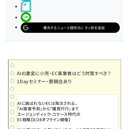
noteで書く
LINEで送る
優先するニュース提供元にネッ担を追加
AIの激変に小売・EC事業者はどう対策すべき？
1Dayセミナー・懇親会あり
AIに選ばれないECは淘汰される。
「AI需要予測」から「購買代行」まで
エージェンティック・コマース時代の
EC戦略【8/26オフライン開催】