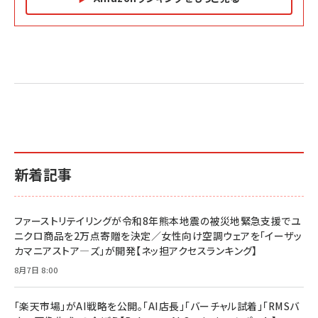
Amazon マーケティング・セールス全般関連書籍 の
Amazon ビジネス・経済関連書籍 の売れ筋ランキン
Amazon 経営戦略関連書籍 の売れ筋ランキング
売れ筋ランキング
グ
更新日時：2026/06/26 19:05
更新日時：2026/06/26 19:05
更新日時：2026/06/26 19:05
2億円を売り上げたプロが教える note×AI 最強の
anan(アンアン)2026/07/01号 No.2501[魅せる
ベインキャピタル 企業価値向上力の秘密
副業
カラダ2026／宮舘涼太]
￥2,640
￥1,870
￥880
イシューからはじめよ［改訂版］――知的生産の「シンプ
小さな会社は戦略が9割
anan(アンアン)2026/06/24号 No.2500増刊
ルな本質」
スペシャルエディション[王道エンタメの矜持／
￥1,980
新着記事
BTS]
￥2,200
￥1,100
ドリルを売るには穴を売れ
経営メモ 16年の起業家人生で得た知見
ファーストリテイリングが令和8年熊本地震の被災地緊急支援でユ
anan(アンアン)2026/07/08号 No.2502[2026
￥1,815
￥2,750
ニクロ商品を2万点寄贈を決定／女性向け空調ウェアを「イーザッ
年後半、あなたの恋と運命／山田涼介]
カマニアストア―ズ」が開発【ネッ担アクセスランキング】
￥880
Brand Shift(ブランド・シフト): 「信頼」で選ばれ
影響力の武器［新版］：人を動かす七つの原理
8月7日 8:00
る時代の成長戦略
￥3,190
ママ投資家が育休中に１億貯めた株式投資
￥2,420
￥1,870
「楽天市場」がAI戦略を公開。「AI店長」「バーチャル試着」「RMSバ