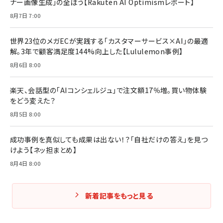
ナー画像生成」の全ぼう【Rakuten AI Optimismレポート】
フィードバック経営 「沈黙の組織」から「高め合う
マーケティングの真実 P&G・グリコで学んだ失敗
組織」へ
と成長の法則
8月7日 7:00
組織の成果を最大化する ルールのデザイン
￥3,080
￥2,200
￥1,980
世界23位のメガECが実践する「カスタマーサービス×AI」の最適
解。3年で顧客満足度144%向上した【Lululemon事例】
Amazonランキングをもっと見る
Amazonランキングをもっと見る
8月6日 8:00
Amazonランキングをもっと見る
楽天、会話型の「AIコンシェルジュ」で注文額17％増。買い物体験
をどう変えた？
8月5日 8:00
成功事例を真似しても成果は出ない！？「自社だけの答え」を見つ
けよう【ネッ担まとめ】
8月4日 8:00
新着記事をもっと見る