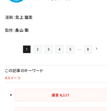
漫画：
北上 諭志
監修：
長山 衛
…
1
2
3
4
5
8
Page
Page
Page
Page
Page
最終ページ
次ページ
ペー
ジ
この記事のキーワード
送
#スイーツ
り
運営
6,117