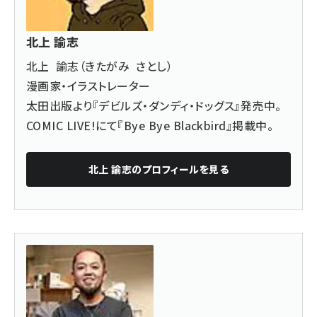
北上 諭志
北上 諭志（きたがみ
​さとし）
漫画家・イラストレーター
太田出版より『
デビルズ・ダンディ・ドッグス
』発売中。
COMIC LIVE!にて『
Bye Bye Blackbird
』掲載中。
北上 諭志
のプロフィールを見る