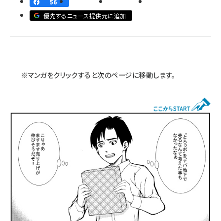
56
優先するニュース提供元に追加
revico (744)
※マンガをクリックすると次のページに移動します。
参加