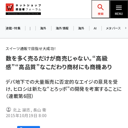
メ
ネットショップ担当者フォーラム
イ
検索
MENU
ン
コ
連載・特集
|
海外
海外情報
海外
AI
メタバース
ン
お知
A
テ
スイーツ通販で目指せ大成功！
アル
ン
数を多く売るだけが商売じゃない。“高級
ツ
amazon (2259)
感”“高品質”なこだわり商材にも商機あり
に
8/
yahoo (1908)
移
デパ地下での大量販売に否定的なエイジの意見を受
交流
動
楽天 (1876)
け、ヒロシは新たな“とろッポ”の開発を考案することに
（連載第6回）
ecbeing (1211)
アスクル (1122)
北上 諭志
,
長山 衛
2015年10月19日 8:00
base (1083)
ビィ・フォアード (781)