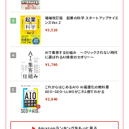
増補改訂版 起業の科学 スタートアップサイエ
ンスVer.2
￥3,520
AIで集客する仕組み ～クリックされない時代
に選ばれるAI検索のセオリー～
￥1,760
これからはじめるAIO AI最適化の教科書
AEO・GEO・LLMOがこれ1冊でわかる
￥2,640
Amazonランキングをもっと見る