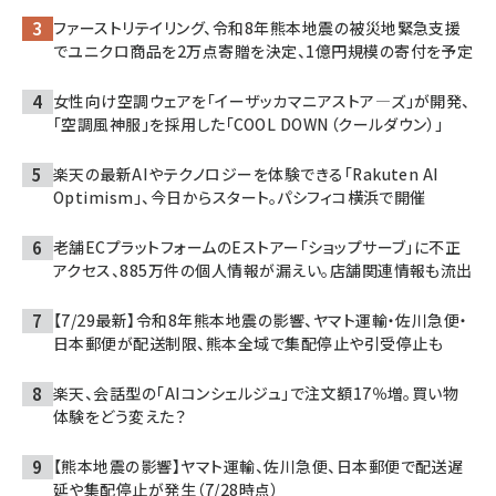
ファーストリテイリング、令和8年熊本地震の被災地緊急支援
でユニクロ商品を2万点寄贈を決定、1億円規模の寄付を予定
女性向け空調ウェアを「イーザッカマニアストア―ズ」が開発、
「空調風神服」を採用した「COOL DOWN（クールダウン）」
楽天の最新AIやテクノロジーを体験できる「Rakuten AI
Optimism」、今日からスタート。パシフィコ横浜で開催
老舗ECプラットフォームのEストアー「ショップサーブ」に不正
アクセス、885万件の個人情報が漏えい。店舗関連情報も流出
【7/29最新】令和8年熊本地震の影響、ヤマト運輸・佐川急便・
日本郵便が配送制限、熊本全域で集配停止や引受停止も
楽天、会話型の「AIコンシェルジュ」で注文額17％増。買い物
体験をどう変えた？
【熊本地震の影響】ヤマト運輸、佐川急便、日本郵便で配送遅
延や集配停止が発生（7/28時点）