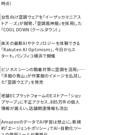
時点）
女性向け空調ウェアを「イーザッカマニアス
トア―ズ」が開発、「空調風神服」を採用した
「COOL DOWN（クールダウン）」
楽天の最新AIやテクノロジーを体験できる
「Rakuten AI Optimism」、今日からス
タート。パシフィコ横浜で開催
ビジネスシーンの酷暑対策に空調を活用――。
「洋服の青山」が作業服のイメージを払拭し
た「空調ウエア」を発売
老舗ECプラットフォームのEストアー「ショッ
プサーブ」に不正アクセス、885万件の個人
情報が漏えい。店舗関連情報も流出
AmazonのデータでAI学習は禁止に。新規
約「エージェントポリシー」でAI・自動化ツー
ルの使用ルールが厳格化