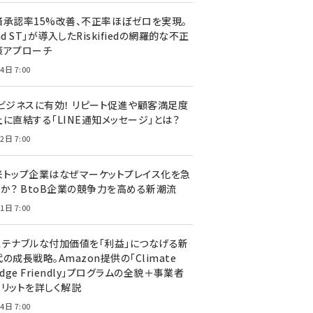
済承認率15%改善、不正率ほぼゼロを実現。
nd ST」が導入したRiskifiedの網羅的な不正
策アプローチ
4日 7:00
Cビジネスに有効！ リピート促進や顧客満足度
上に直結する「LINE通知メッセージ」とは？
2日 7:00
米トップ企業はなぜマーケットプレイス化を急
のか？ BtoB企業の競争力を高める新潮流
1日 7:00
ステナブルな付加価値を「利益」につなげる新
の成長戦略。Amazon提供の「Climate
edge Friendly」プログラムの全貌＋事業者
メリットを詳しく解説
4日 7:00