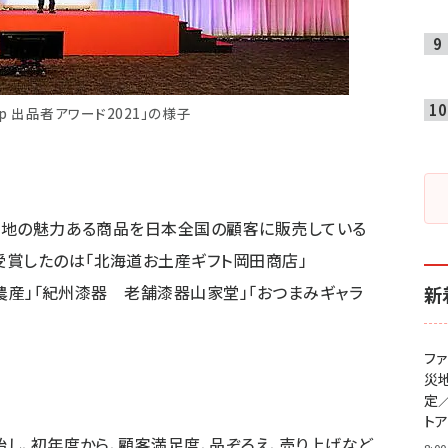
o.jp 出品者アワード2021」の様子
ご当地の魅力ある商品を日本全国の顧客に販売している
受賞したのは「北海道お土産ギフト岡田商店」
野沢農産」「紀州漆器 老舗漆器山家堂」「おつまみギャラ
新
フ
災
定
ト
始し、初年度から、顧客満足度、品ぞろえ、売り上げなど