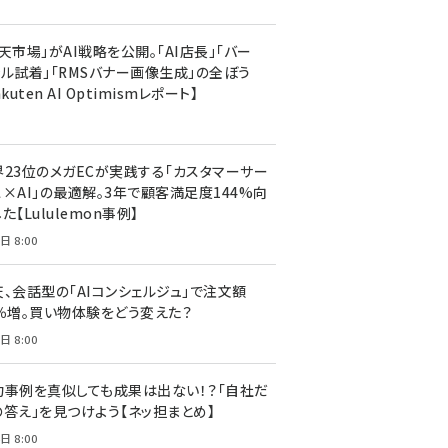
天市場」がAI戦略を公開。「AI店長」「バー
ャル試着」「RMSバナー画像生成」の全ぼう
akuten AI Optimismレポート】
界23位のメガECが実践する「カスタマーサー
ス×AI」の最適解。3年で顧客満足度144%向
た【Lululemon事例】
日 8:00
天、会話型の「AIコンシェルジュ」で注文額
7％増。買い物体験をどう変えた？
日 8:00
功事例を真似しても成果は出ない！？「自社だ
の答え」を見つけよう【ネッ担まとめ】
日 8:00