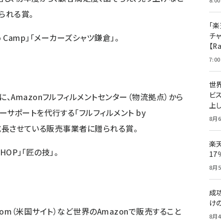
8:00
られる賞。
「楽
チ
yo Camp」「メーカーズシャツ鎌倉」。
【R
7:00
世
ビ
Amazonフルフィルメントセンター（物流拠点）から
上し
サポートを代行する「フルフィルメント by
8月6
を急成長させている販売事業者に贈られる賞。
楽
HOP」「匠の技」。
1
8月5
成
け
.com（米国サイト）など世界のAmazonで販売すること
8月4