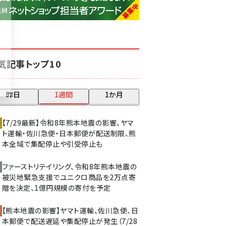
base (1077)
ビィ・フォアード (773)
revico (740)
気記事トップ10
昨日
1週間
1か月
【7/29最新】令和8年熊本地震の影響、ヤマ
ト運輸・佐川急便・日本郵便が配送制限、熊
本全域で集配停止や引受停止も
ファーストリテイリング、令和8年熊本地震の
被災地緊急支援でユニクロ商品を2万点寄
贈を決定、1億円規模の寄付を予定
【熊本地震の影響】ヤマト運輸、佐川急便、日
本郵便で配送遅延や集配停止が発生（7/28