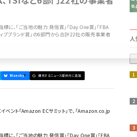
、TSIなど6部門22社の事業者
、「ご当地の魅力 発信賞」「Day One賞」「FBA
ーティブブランド賞」の6部門から合計22社の販売事業者
人
参加登録はこちら↑
Bluesky
優先するニュース提供元に追加
ト「Amazon ECサミット」で、「Amazon.co.jp
、「ご当地の魅力 発信賞」「Day One賞」「FBA