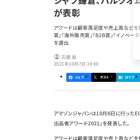
シャツ鎌倉、バルクオム
く
が表彰
ず
アワードは顧客満足度や売上高などを指標に
賞」「海外販売賞」「B2B賞」「イノベ
を選出
石居 岳
2021年10月7日 10:00
シェア
ポスト
はてブ
アマゾンジャパンは10月6日に行ったECイベン
出品者アワード2021」を発表した。
アワードは顧客満足度や売上高などを指標に