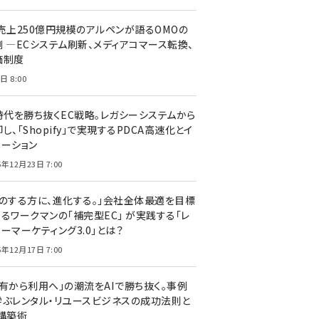
C売上250億円規模のアルペンが語るOMOの
側 ―ECシステム刷新、メディアコマース転換、
価制度
日 8:00
I時代を勝ち抜くEC戦略。レガシーシステムから
し、「Shopify」で実現するPDCA高速化とイ
ベーション
5年12月23日 7:00
声のする方に、進化する。」会社全体最適を目標
するワークマンの「補完型EC」 が実践する「レ
ーマーケティング3.0」とは？
5年12月17日 7:00
所有から利用へ」の潮流をAIで勝ち抜く。事例
学ぶレンタル・リユースビジネスの成功法則と
C構築術