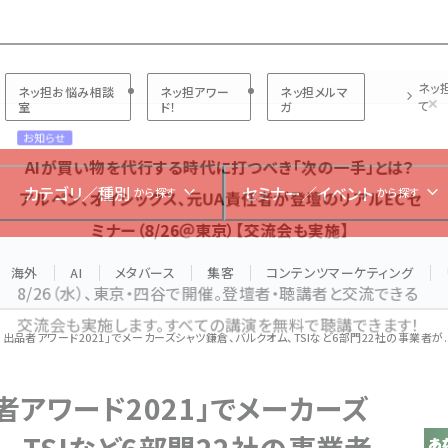
プ担当者フォーラム
ネッ
ネッ担お悩み相談
ネッ担アワー
ネッ担メルマ
て
室
ド！
ガ
お知らせ
AIが買い物を代行する時代に打つべき「次の一手」とは？
カテゴリ／種別
セミナー／イベント
から探す
から探す
アルペン、オイシックス、元UA責任者が登壇のリアルECセ
ミナー（8/26＠東京）【交流会も実施】
海外
AI
メタバース
集客
コンテンツマーケティング
8/26（水）、東京・四谷で開催。登壇者・聴講者と交流できる
交流会も実施します。すべての講演を無料で聴講できます！
.jp 出品者アワード2021」でメーカーズシャツ鎌倉、バルクオム、TSIなど6部門22社の事業者が..
 出品者アワード2021」でメーカーズ