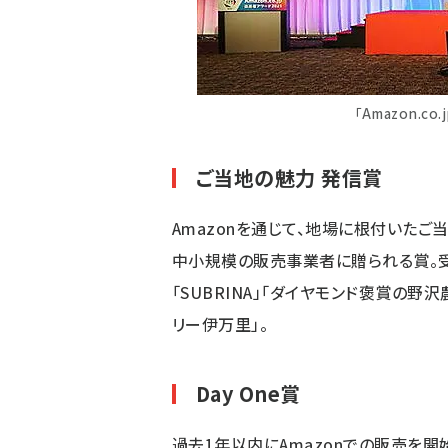
「Amazon.c
ご当地の魅力 発信賞
Amazonを通じて、地場に根付いた
中小規模の販売事業者に贈られる賞。
「SUBRINA」「ダイヤモンド褒賞の
リー伊万里」。
Day One賞
過去1年以内にAmazonでの販売を開