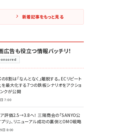
新着記事をもっと見る
画広告も役立つ情報バッチリ！
ponsored
客の8割は「なんとなく」離脱する。ECリピート
上を最大化する7つの鉄板シナリオをアクショ
リンクが公開
日 7:00
ア評価2.5→3.8へ！ 三陽商会の「SANYO公
アプリ」、リニューアル成功の裏側とOMO戦略
9日 8:00