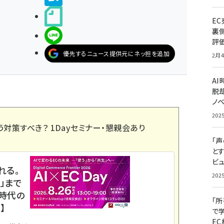
noteで書く
E
裏
LINEで送る
評
優先するニュース提供元にネッ担を追加
2月4
A
脱却
ノ
202
う対策すべき？ 1Dayセミナー・懇親会あり
「
と
ビュ
れる。
202
」まで
ス時代の
「
】
で
E