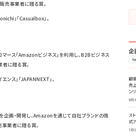
販売事業者に贈る賞。
chi」「Casualbox」。
企
ース「Amazonビジネス」を利用し、B2Bビジネス
S
業者に贈る賞。
ンス」「JAPANNEXT」。
顧
売
ン
8月3
企画・開発し、Amazonを通じて自社ブランドの強
スト
式
売事業者に贈る賞。
7月2