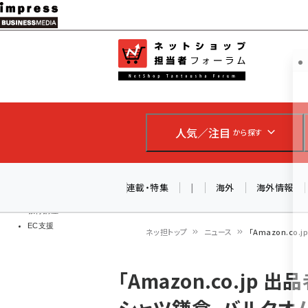
メ
イ
EC担当者
ネットショッ
ン
Web担当者
コ
製品導入
ン
企業IT
ソフト開発
テ
IoT・AI
人気／注目
から探す
ン
DCクラウド
研究・調査
ツ
エネルギー
に
連載・特集
|
海外
海外情報
ドローン
移
教育講座
EC支援
動
ネッ担トップ
ニュース
「Amazon.co
パ
「Amazon.co.jp
ン