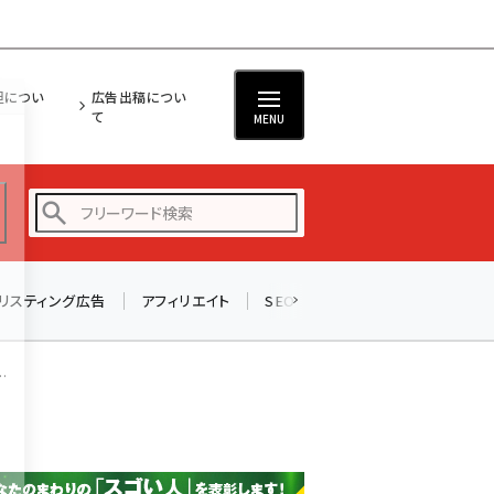
担につい
広告出稿につい
て
MENU
リスティング広告
アフィリエイト
SEO
メール
ソーシャル
amazon (2249)
yahoo (1901)
.
楽天 (1871)
ecbeing (1207)
アスクル (1119)