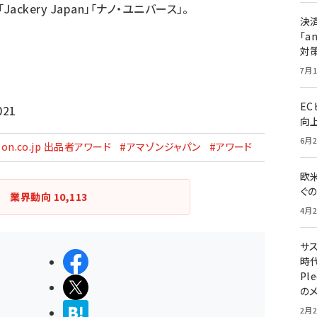
「Jackery Japan」「ナノ・ユニバース」。
決
「a
対
7月1
E
021
向
6月2
zon.co.jp 出品者アワード
#アマゾンジャパン
#アワード
欧
ぐ
業界動向
10,113
4月2
サ
シェアする
時代
Pl
ポストする
の
>ブクマする
2月2