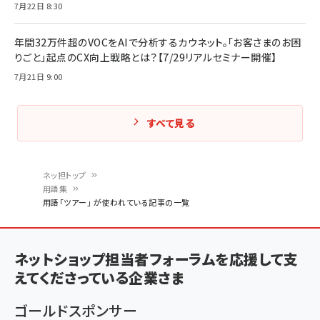
7月22日 8:30
年間32万件超のVOCをAIで分析するカウネット。「お客さまのお困
りごと」起点のCX向上戦略とは？【7/29リアルセミナー開催】
7月21日 9:00
すべて見る
ネッ担トップ
用語集
パ
用語「ツアー」 が使われている記事の一覧
ン
く
ネットショップ担当者フォーラムを応援して支
ず
えてくださっている企業さま
ゴールドスポンサー