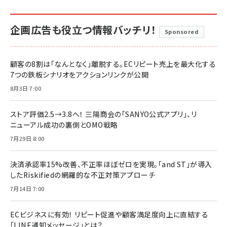
企画広告も役立つ情報バッチリ！
Sponsored
顧客の8割は「なんとなく」離脱する。ECリピート売上を最大化する
7つの鉄板シナリオをアクションリンクが公開
8月3日 7:00
ストア評価2.5→3.8へ！ 三陽商会の「SANYO公式アプリ」、リ
ニューアル成功の裏側とOMO戦略
7月29日 8:00
決済承認率15%改善、不正率ほぼゼロを実現。「and ST」が導入
したRiskifiedの網羅的な不正対策アプローチ
7月14日 7:00
ECビジネスに有効！ リピート促進や顧客満足度向上に直結する
「LINE通知メッセージ」とは？