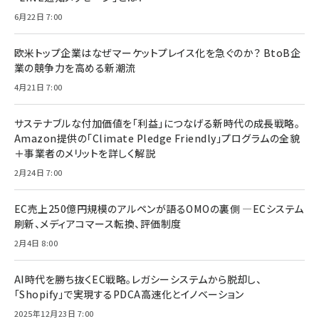
6月22日 7:00
欧米トップ企業はなぜマーケットプレイス化を急ぐのか？ BtoB企
業の競争力を高める新潮流
4月21日 7:00
サステナブルな付加価値を「利益」につなげる新時代の成長戦略。
Amazon提供の「Climate Pledge Friendly」プログラムの全貌
＋事業者のメリットを詳しく解説
2月24日 7:00
EC売上250億円規模のアルペンが語るOMOの裏側 ―ECシステム
刷新、メディアコマース転換、評価制度
2月4日 8:00
AI時代を勝ち抜くEC戦略。レガシーシステムから脱却し、
「Shopify」で実現するPDCA高速化とイノベーション
2025年12月23日 7:00