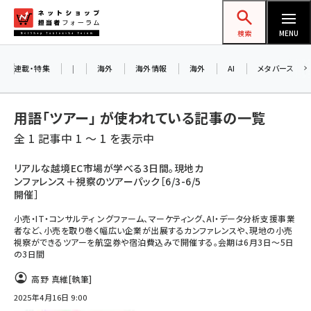
メ
ネットショップ担当者フォーラム
イ
検索
MENU
ン
コ
連載・特集
|
海外
海外情報
海外
AI
メタバース
ン
テ
用語「ツアー」 が使われている記事の一覧
ン
全 1 記事中 1 ～ 1 を表示中
ツ
amazon (2246)
に
リアルな越境EC市場が学べる3日間。現地カ
ンファレンス＋視察のツアーパック［6/3-6/5
yahoo (1900)
移
開催］
動
楽天 (1871)
小売・IT・コンサルティ ングファーム、マーケティング、AI・データ分析支援事業
者など、小売を取り巻く幅広い企業が出展するカンファレンスや、現地の小売
ecbeing (1207)
視察ができるツアーを航空券や宿泊費込みで開催する。会期は6月3日～5日
の3日間
アスクル (1119)
高野 真維
[執筆]
base (1071)
2025年4月16日 9:00
ビィ・フォアード (773)