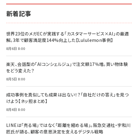
新着記事
世界23位のメガECが実践する「カスタマーサービス×AI」の最適
解。3年で顧客満足度144%向上した【Lululemon事例】
8月6日 8:00
楽天、会話型の「AIコンシェルジュ」で注文額17％増。買い物体験
をどう変えた？
8月5日 8:00
成功事例を真似しても成果は出ない！？「自社だけの答え」を見つ
けよう【ネッ担まとめ】
8月4日 8:00
LINEは「売る場」ではなく「距離を縮める場」。阪急交通社・宇和川
匠氏が語る、顧客の意思決定を支えるデジタル戦略