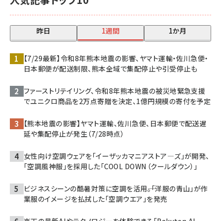
昨日
1週間
1か月
【7/29最新】令和8年熊本地震の影響、ヤマト運輸・佐川急便・
日本郵便が配送制限、熊本全域で集配停止や引受停止も
ファーストリテイリング、令和8年熊本地震の被災地緊急支援
でユニクロ商品を2万点寄贈を決定、1億円規模の寄付を予定
【熊本地震の影響】ヤマト運輸、佐川急便、日本郵便で配送遅
延や集配停止が発生（7/28時点）
女性向け空調ウェアを「イーザッカマニアストア―ズ」が開発、
「空調風神服」を採用した「COOL DOWN（クールダウン）」
ビジネスシーンの酷暑対策に空調を活用――。「洋服の青山」が作
業服のイメージを払拭した「空調ウエア」を発売