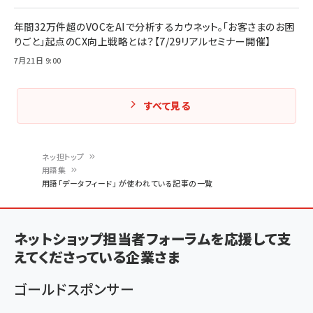
年間32万件超のVOCをAIで分析するカウネット。「お客さまのお困
りごと」起点のCX向上戦略とは？【7/29リアルセミナー開催】
7月21日 9:00
すべて見る
ネッ担トップ
用語集
パ
用語「データフィード」 が使われている記事の一覧
ン
く
ネットショップ担当者フォーラムを応援して支
ず
えてくださっている企業さま
ゴールドスポンサー