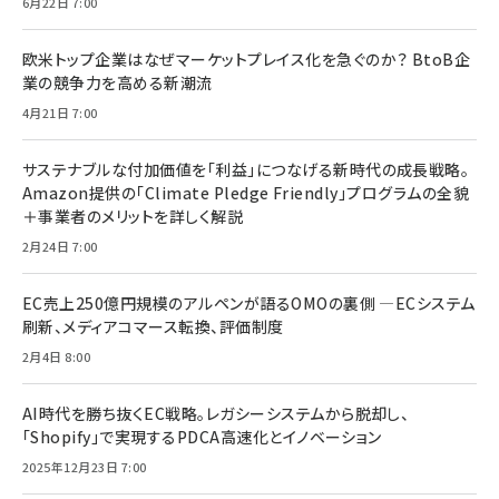
6月22日 7:00
欧米トップ企業はなぜマーケットプレイス化を急ぐのか？ BtoB企
業の競争力を高める新潮流
4月21日 7:00
サステナブルな付加価値を「利益」につなげる新時代の成長戦略。
Amazon提供の「Climate Pledge Friendly」プログラムの全貌
＋事業者のメリットを詳しく解説
2月24日 7:00
EC売上250億円規模のアルペンが語るOMOの裏側 ―ECシステム
刷新、メディアコマース転換、評価制度
2月4日 8:00
AI時代を勝ち抜くEC戦略。レガシーシステムから脱却し、
「Shopify」で実現するPDCA高速化とイノベーション
2025年12月23日 7:00