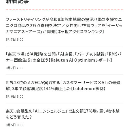
新着記事
ファーストリテイリングが令和8年熊本地震の被災地緊急支援でユ
ニクロ商品を2万点寄贈を決定／女性向け空調ウェアを「イーザッ
カマニアストア―ズ」が開発【ネッ担アクセスランキング】
8月7日 8:00
「楽天市場」がAI戦略を公開。「AI店長」「バーチャル試着」「RMSバ
ナー画像生成」の全ぼう【Rakuten AI Optimismレポート】
8月7日 7:00
世界23位のメガECが実践する「カスタマーサービス×AI」の最適
解。3年で顧客満足度144%向上した【Lululemon事例】
8月6日 8:00
楽天、会話型の「AIコンシェルジュ」で注文額17％増。買い物体験
をどう変えた？
8月5日 8:00