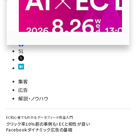
revico (744)
51
参加登録はこちら↑
集客
広告
解説・ノウハウ
EC初心者でもわかるデータフィード完全入門
クリック率10%超の事例も! ECと相性が良い
Facebookダイナミック広告の基礎