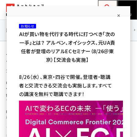
メ
ネットショップ担当者フォーラム
イ
検索
MENU
ン
お知らせ
コ
連載・特集
|
海外
海外情報
海外
AI
メタバース
AIが買い物を代行する時代に打つべき「次の
ン
一手」とは？ アルペン、オイシックス、元UA責
テ
用語「データフィード」 が使われている記事の
任者が登壇のリアルECセミナー（8/26＠東
ン
京）【交流会も実施】
一覧
ツ
amazon (2258)
全 8 記事中 1 ～ 8 を表示中
に
8/26（水）、東京・四谷で開催。登壇者・聴講
yahoo (1907)
移
EC初心者でもわかるデータフィード完全入門
者と交流できる交流会も実施します。すべて
動
YouTubeのEC用向け動画広告「TrueView
楽天 (1874)
の講演を無料で聴講できます！
for shopping」の利用に必要な「データ
フィード」って何?
ecbeing (1211)
EC界隈が注目する「データフィード」とは? 知識ゼロでもわかるダイナミック
アスクル (1122)
広告を解説
base (1083)
谷垣 進也
2016年4月26日 7:00
ビィ・フォアード (777)