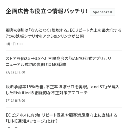
企画広告も役立つ情報バッチリ！
Sponsored
顧客の8割は「なんとなく」離脱する。ECリピート売上を最大化する
7つの鉄板シナリオをアクションリンクが公開
8月3日 7:00
ストア評価2.5→3.8へ！ 三陽商会の「SANYO公式アプリ」、リ
ニューアル成功の裏側とOMO戦略
7月29日 8:00
決済承認率15%改善、不正率ほぼゼロを実現。「and ST」が導入
したRiskifiedの網羅的な不正対策アプローチ
7月14日 7:00
ECビジネスに有効！ リピート促進や顧客満足度向上に直結する
「LINE通知メッセージ」とは？