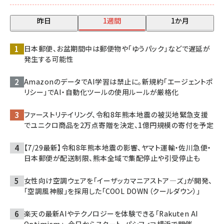
昨日
1週間
1か月
日本郵便、お盆期間中は郵便物や「ゆうパック」などで遅延が
発生する可能性
AmazonのデータでAI学習は禁止に。新規約「エージェントポ
リシー」でAI・自動化ツールの使用ルールが厳格化
ファーストリテイリング、令和8年熊本地震の被災地緊急支援
でユニクロ商品を2万点寄贈を決定、1億円規模の寄付を予定
【7/29最新】令和8年熊本地震の影響、ヤマト運輸・佐川急便・
日本郵便が配送制限、熊本全域で集配停止や引受停止も
女性向け空調ウェアを「イーザッカマニアストア―ズ」が開発、
「空調風神服」を採用した「COOL DOWN（クールダウン）」
楽天の最新AIやテクノロジーを体験できる「Rakuten AI