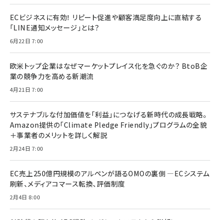
ECビジネスに有効！ リピート促進や顧客満足度向上に直結する
「LINE通知メッセージ」とは？
6月22日 7:00
欧米トップ企業はなぜマーケットプレイス化を急ぐのか？ BtoB企
業の競争力を高める新潮流
4月21日 7:00
サステナブルな付加価値を「利益」につなげる新時代の成長戦略。
Amazon提供の「Climate Pledge Friendly」プログラムの全貌
＋事業者のメリットを詳しく解説
2月24日 7:00
EC売上250億円規模のアルペンが語るOMOの裏側 ―ECシステム
刷新、メディアコマース転換、評価制度
2月4日 8:00