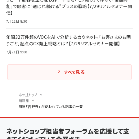
創」で顧客に“選ばれ続ける”プラスの戦略【7/29リアルセミナー開
催】
7月22日 8:30
年間32万件超のVOCをAIで分析するカウネット。「お客さまのお困
りごと」起点のCX向上戦略とは？【7/29リアルセミナー開催】
7月21日 9:00
すべて見る
ネッ担トップ
用語集
パ
用語「吉野野」 が使われている記事の一覧
ン
く
ネットショップ担当者フォーラムを応援して支
ず