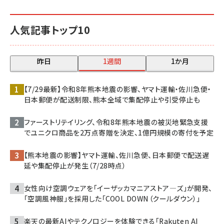
人気記事トップ10
昨日
1週間
1か月
【7/29最新】令和8年熊本地震の影響、ヤマト運輸・佐川急便・
日本郵便が配送制限、熊本全域で集配停止や引受停止も
ファーストリテイリング、令和8年熊本地震の被災地緊急支援
でユニクロ商品を2万点寄贈を決定、1億円規模の寄付を予定
【熊本地震の影響】ヤマト運輸、佐川急便、日本郵便で配送遅
延や集配停止が発生（7/28時点）
女性向け空調ウェアを「イーザッカマニアストア―ズ」が開発、
「空調風神服」を採用した「COOL DOWN（クールダウン）」
楽天の最新AIやテクノロジーを体験できる「Rakuten AI