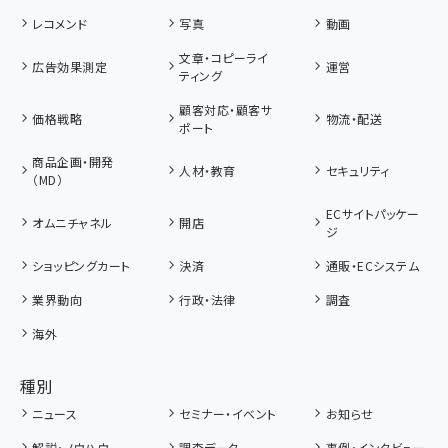
レコメンド
写真
動画
文章・コピーライ
広告効果測定
運営
ティング
顧客対応・顧客サ
価格戦略
物流・配送
ポート
商品企画・開発
人材・教育
セキュリティ
（MD）
ECサイトパッケー
オムニチャネル
開店
ジ
ショッピングカート
決済
通販・ECシステム
業界動向
行政・法律
調査
海外
種別
ニュース
セミナー・イベント
お知らせ
解説・ノウハウ
調査データ
事例・インタビュー