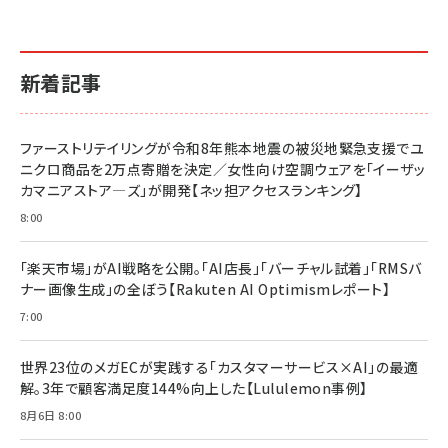
新着記事
ファーストリテイリングが令和8年熊本地震の被災地緊急支援でユ
ニクロ商品を2万点寄贈を決定／女性向け空調ウェアを「イーザッ
カマニアストア―ズ」が開発【ネッ担アクセスランキング】
8:00
「楽天市場」がAI戦略を公開。「AI店長」「バーチャル試着」「RMSバ
ナー画像生成」の全ぼう【Rakuten AI Optimismレポート】
7:00
世界23位のメガECが実践する「カスタマーサービス×AI」の最適
解。3年で顧客満足度144%向上した【Lululemon事例】
8月6日 8:00