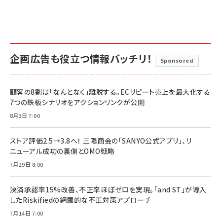
企画広告も役立つ情報バッチリ！
Sponsored
顧客の8割は「なんとなく」離脱する。ECリピート売上を最大化する
7つの鉄板シナリオをアクションリンクが公開
8月3日 7:00
ストア評価2.5→3.8へ！ 三陽商会の「SANYO公式アプリ」、リ
ニューアル成功の裏側とOMO戦略
7月29日 8:00
決済承認率15%改善、不正率ほぼゼロを実現。「and ST」が導入
したRiskifiedの網羅的な不正対策アプローチ
7月14日 7:00