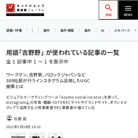
メ
ネットショップ担当者フォーラム
イ
検索
MENU
ン
コ
連載・特集
|
海外
海外情報
海外
AI
メタバース
ン
テ
用語「吉野野」 が使われている記事の一覧
ン
全 1 記事中 1 ～ 1 を表示中
ツ
amazon (2247)
に
ワークマン、吉野家、バロックジャパンなど
300社超が行うインスタグラム活用したUGC
yahoo (1900)
移
施策とは
動
楽天 (1871)
ビジュアルマーケティングツール「visumo social curator」を使って、
Instagram上の写真・動画・IGTVをECサイトやブランドサイト、オウンドメ
ecbeing (1207)
ディアで活用する小売事業者やEC事業者が増えている
アスクル (1119)
石居 岳
base (1074)
2021年2月18日 10:10
ビィ・フォアード (773)