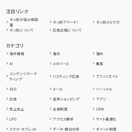
注目リンク
ネッ担お悩み相談
ネッ担アワード！
ネッ担メルマガ
室
ネッ担について
広告出稿について
カテゴリ
海外情報
海外
海外
AI
メタバース
集客
コンテンツマーケ
リスティング広告
アフィリエイト
ティング
SEO
メール
ソーシャル
広告
音声ショッピング
アプリ
売上向上
会員制度
CRM
LPO
アクセス解析
サイト最適化
スマホ・タブレット
データ・競合分析
ポイント制度