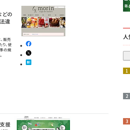
などの
示法違
人
は、販売
たり、使
準の規
。
支援