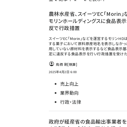
く
ず
農林水産省、スイーツEC「Morin」
モリンホールディングスに食品表
反で行政措置
スイーツEC「Morin」などを運営するモリンHD
する菓子において原料原産地名を表示しなかっ
用していない原材料を表示するなど食品表示基
定に違反する食品表示を行い行政措置を受けた
鳥栖 剛
[執筆]
2025年4月2日 6:00
売上向上
業界動向
行政・法律
政府が経産省の食品輸出事業者を