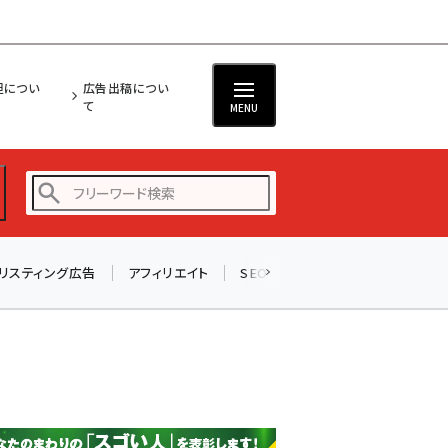
担につい
広告出稿につい
て
MENU
リスティング広告
アフィリエイト
SEO
メール
ソーシャル
amazon (2245)
yahoo (1900)
楽天 (1871)
ecbeing (1207)
アスクル (1118)