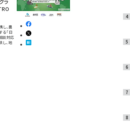
グラ
TRO
携し、農
する「日
相談対応
供し、地