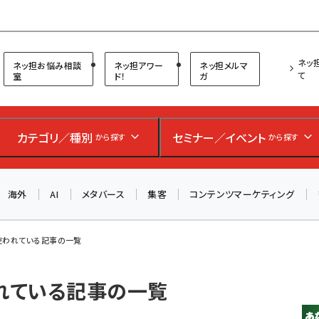
プ担当者フォーラム
ネッ
ネッ担お悩み相談
ネッ担アワー
ネッ担メルマ
て
室
ド！
ガ
カテゴリ／種別
セミナー／イベント
から探す
から探す
海外
AI
メタバース
集客
コンテンツマーケティング
が使われている記事の一覧
われている記事の一覧