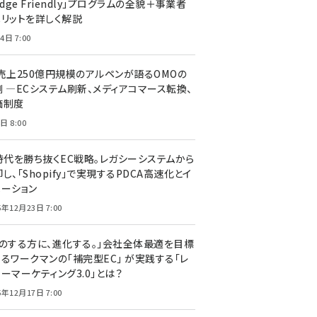
edge Friendly」プログラムの全貌＋事業者
メリットを詳しく解説
4日 7:00
C売上250億円規模のアルペンが語るOMOの
側 ―ECシステム刷新、メディアコマース転換、
価制度
日 8:00
I時代を勝ち抜くEC戦略。レガシーシステムから
し、「Shopify」で実現するPDCA高速化とイ
ベーション
5年12月23日 7:00
声のする方に、進化する。」会社全体最適を目標
するワークマンの「補完型EC」 が実践する「レ
ーマーケティング3.0」とは？
5年12月17日 7:00