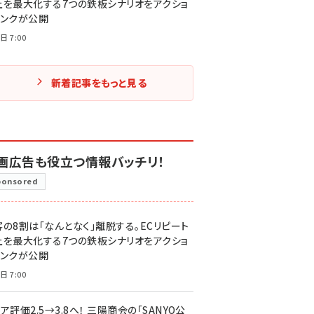
上を最大化する7つの鉄板シナリオをアクショ
リンクが公開
日 7:00
新着記事をもっと見る
画広告も役立つ情報バッチリ！
ponsored
客の8割は「なんとなく」離脱する。ECリピート
上を最大化する7つの鉄板シナリオをアクショ
リンクが公開
日 7:00
ア評価2.5→3.8へ！ 三陽商会の「SANYO公