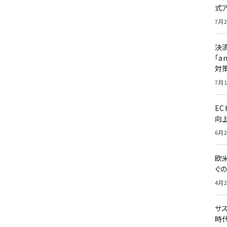
式
7月2
決
「a
対
7月1
E
向
6月2
欧
ぐ
4月2
サ
時代