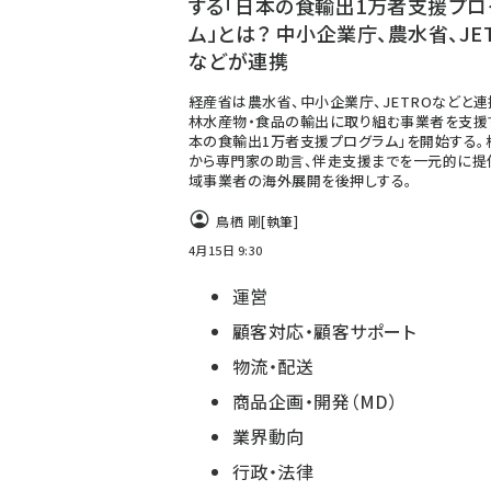
する「日本の食輸出1万者支援プロ
ム」とは？ 中小企業庁、農水省、JE
などが連携
経産省は農水省、中小企業庁、JETROなどと連
林水産物・食品の輸出に取り組む事業者を支援
本の食輸出1万者支援プログラム」を開始する。
から専門家の助言、伴走支援までを一元的に提
域事業者の海外展開を後押しする。
鳥栖 剛
[執筆]
4月15日 9:30
運営
顧客対応・顧客サポート
物流・配送
商品企画・開発（MD）
業界動向
行政・法律