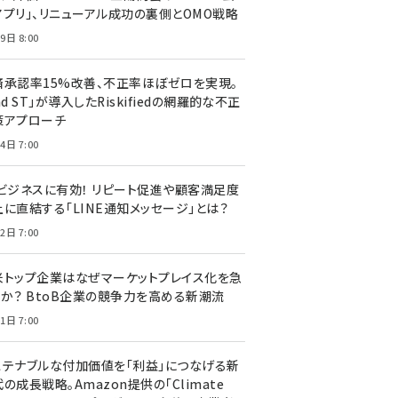
アプリ」、リニューアル成功の裏側とOMO戦略
9日 8:00
済承認率15%改善、不正率ほぼゼロを実現。
nd ST」が導入したRiskifiedの網羅的な不正
策アプローチ
4日 7:00
Cビジネスに有効！ リピート促進や顧客満足度
上に直結する「LINE通知メッセージ」とは？
2日 7:00
米トップ企業はなぜマーケットプレイス化を急
のか？ BtoB企業の競争力を高める新潮流
1日 7:00
ステナブルな付加価値を「利益」につなげる新
の成長戦略。Amazon提供の「Climate