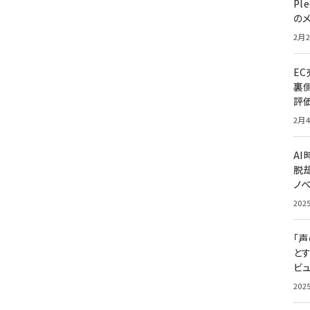
Pl
の
2月2
E
裏
評
2月4
A
脱却
ノ
202
「
と
ビュ
202