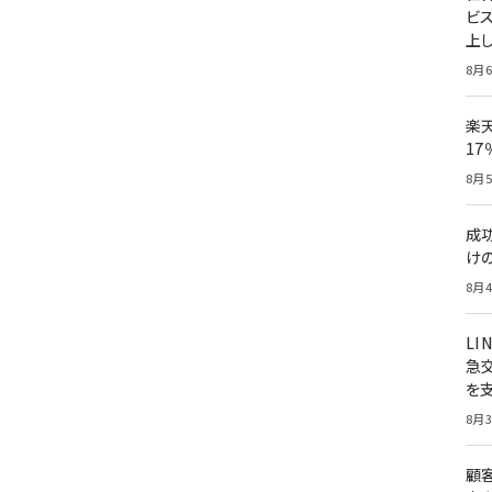
ビ
上し
8月6
楽
1
8月5
成
け
8月4
LI
急
を
8月3
顧