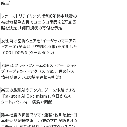
時点）
ファーストリテイリング、令和8年熊本地震の
被災地緊急支援でユニクロ商品を2万点寄
贈を決定、1億円規模の寄付を予定
女性向け空調ウェアを「イーザッカマニアス
トア―ズ」が開発、「空調風神服」を採用した
「COOL DOWN（クールダウン）」
老舗ECプラットフォームのEストアー「ショッ
プサーブ」に不正アクセス、885万件の個人
情報が漏えい。店舗関連情報も流出
楽天の最新AIやテクノロジーを体験できる
「Rakuten AI Optimism」、今日からス
タート。パシフィコ横浜で開催
熊本地震の影響でヤマト運輸・佐川急便・日
本郵便が配送制限／小売のプロが語るオム
ニチャネル成功の条件【ネッ担アクセスラン