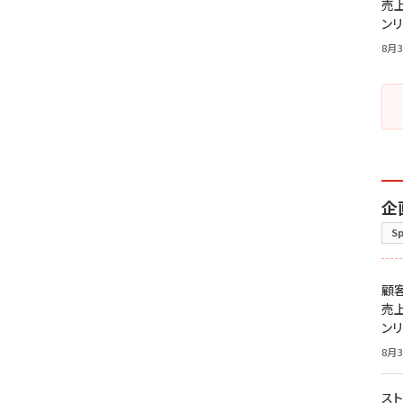
売
ン
8月3
企
S
顧
売
ン
8月3
スト