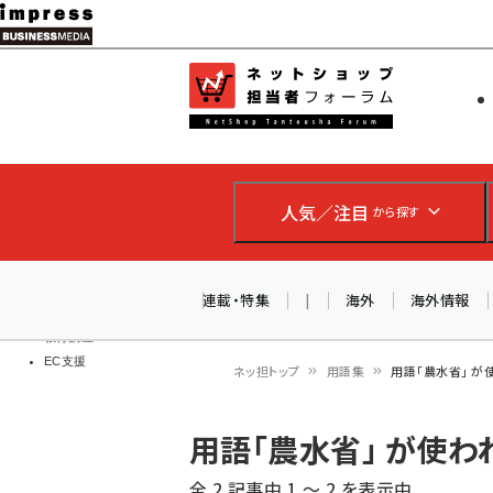
メ
イ
EC担当者
ネットショッ
ン
Web担当者
コ
製品導入
ン
企業IT
ソフト開発
テ
IoT・AI
人気／注目
から探す
ン
DCクラウド
研究・調査
ツ
エネルギー
に
連載・特集
|
海外
海外情報
ドローン
移
教育講座
EC支援
動
ネッ担トップ
用語集
用語「農水省」 
パ
用語「農水省」 が使
ン
全 2 記事中 1 ～ 2 を表示中