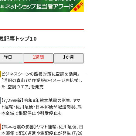
base (1071)
ビィ・フォアード (773)
revico (739)
気記事トップ10
昨日
1週間
1か月
ビジネスシーンの酷暑対策に空調を活用――。
「洋服の青山」が作業服のイメージを払拭し
た「空調ウエア」を発売
【7/29最新】令和8年熊本地震の影響、ヤマ
ト運輸・佐川急便・日本郵便が配送制限、熊
本全域で集配停止や引受停止も
【熊本地震の影響】ヤマト運輸、佐川急便、日
本郵便で配送遅延や集配停止が発生（7/28