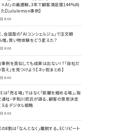
ス×AI」の最適解。3年で顧客満足度144%向
た【Lululemon事例】
日 8:00
天、会話型の「AIコンシェルジュ」で注文額
7％増。買い物体験をどう変えた？
日 8:00
功事例を真似しても成果は出ない！？「自社だ
の答え」を見つけよう【ネッ担まとめ】
日 8:00
NEは「売る場」ではなく「距離を縮める場」。阪
交通社・宇和川匠氏が語る、顧客の意思決定
支えるデジタル戦略
日 8:00
客の8割は「なんとなく」離脱する。ECリピート