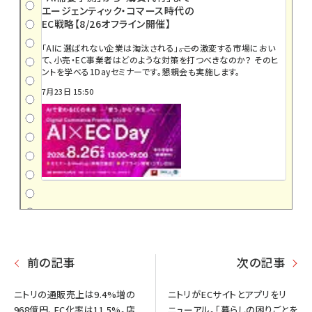
エージェンティック・コマース時代の
EC戦略【8/26オフライン開催】
「AIに選ばれない企業は淘汰される」――。この激変する市場におい
て、小売・EC事業者はどのような対策を打つべきなのか？ そのヒ
ントを学べる1Dayセミナーです。懇親会も実施します。
7月23日 15:50
前の記事
次の記事
ニトリの通販売上は9.4%増の
ニトリがECサイトとアプリをリ
968億円、EC化率は11.5%。店
ニューアル。「暮らしの困りごとを