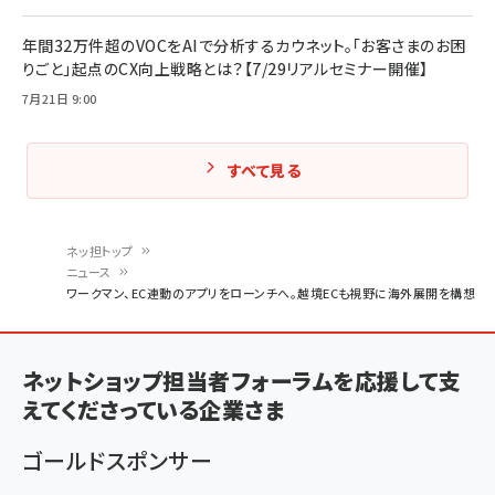
年間32万件超のVOCをAIで分析するカウネット。「お客さまのお困
りごと」起点のCX向上戦略とは？【7/29リアルセミナー開催】
7月21日 9:00
すべて見る
ネッ担トップ
ニュース
パ
ワークマン、EC連動のアプリをローンチへ。越境ECも視野に海外展開を構想
ン
く
ネットショップ担当者フォーラムを応援して支
ず
えてくださっている企業さま
ゴールドスポンサー