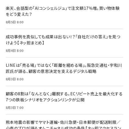
ドリルを売るには穴を売れ
経営メモ 16年の起業家人生で得た知見
楽天、会話型の「AIコンシェルジュ」で注文額17％増。買い物体験
anan(アンアン)2026/07/08号 No.2502[2026
￥1,815
￥2,750
をどう変えた？
年後半、あなたの恋と運命／山田涼介]
￥880
8月5日 8:00
Brand Shift(ブランド・シフト): 「信頼」で選ばれ
影響力の武器［新版］：人を動かす七つの原理
る時代の成長戦略
￥3,190
ママ投資家が育休中に１億貯めた株式投資
成功事例を真似しても成果は出ない！？「自社だけの答え」を見つ
￥2,420
￥1,870
けよう【ネッ担まとめ】
フィードバック経営 「沈黙の組織」から「高め合う
8月4日 8:00
マーケティングの真実 P&G・グリコで学んだ失敗
組織」へ
と成長の法則
組織の成果を最大化する ルールのデザイン
￥3,080
￥2,200
LINEは「売る場」ではなく「距離を縮める場」。阪急交通社・宇和川
￥1,980
匠氏が語る、顧客の意思決定を支えるデジタル戦略
8月3日 8:00
Amazonランキングをもっと見る
Amazonランキングをもっと見る
Amazonランキングをもっと見る
顧客の8割は「なんとなく」離脱する。ECリピート売上を最大化する
7つの鉄板シナリオをアクションリンクが公開
8月3日 7:00
熊本地震の影響でヤマト運輸・佐川急便・日本郵便が配送制限／
小売のプロが語るオムニチャネル成功の条件【ネッ担アクセスラン