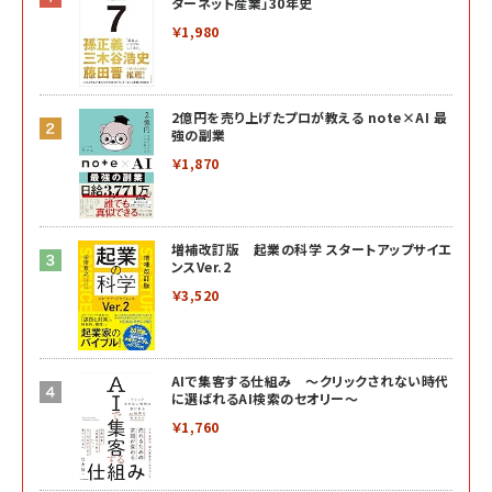
ターネット産業」30年史
￥1,980
2億円を売り上げたプロが教える note×AI 最
強の副業
￥1,870
増補改訂版 起業の科学 スタートアップサイエ
ンスVer.2
￥3,520
AIで集客する仕組み ～クリックされない時代
に選ばれるAI検索のセオリー～
￥1,760