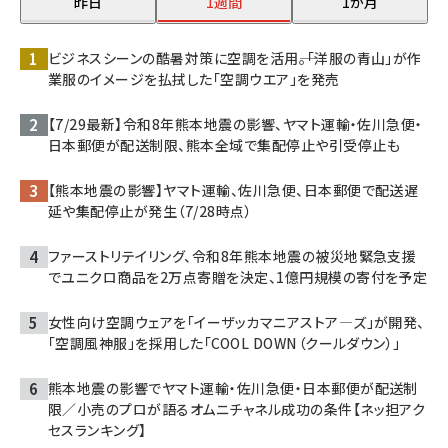
昨日
1週間
1か月
ビジネスシーンの酷暑対策に空調を活用――。「洋服の青山」が作
業服のイメージを払拭した「空調ウエア」を発売
【7/29最新】令和8年熊本地震の影響、ヤマト運輸・佐川急便・
日本郵便が配送制限、熊本全域で集配停止や引受停止も
【熊本地震の影響】ヤマト運輸、佐川急便、日本郵便で配送遅
延や集配停止が発生（7/28時点）
ファーストリテイリング、令和8年熊本地震の被災地緊急支援
でユニクロ商品を2万点寄贈を決定、1億円規模の寄付を予定
女性向け空調ウェアを「イーザッカマニアストア―ズ」が開発、
「空調風神服」を採用した「COOL DOWN（クールダウン）」
熊本地震の影響でヤマト運輸・佐川急便・日本郵便が配送制
限／小売のプロが語るオムニチャネル成功の条件【ネッ担アク
セスランキング】