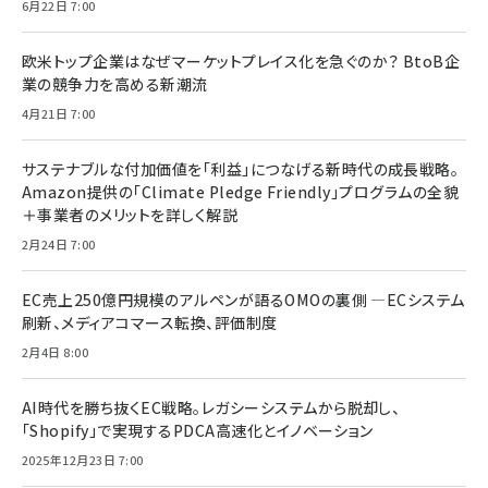
6月22日 7:00
欧米トップ企業はなぜマーケットプレイス化を急ぐのか？ BtoB企
業の競争力を高める新潮流
4月21日 7:00
サステナブルな付加価値を「利益」につなげる新時代の成長戦略。
Amazon提供の「Climate Pledge Friendly」プログラムの全貌
＋事業者のメリットを詳しく解説
2月24日 7:00
EC売上250億円規模のアルペンが語るOMOの裏側 ―ECシステム
刷新、メディアコマース転換、評価制度
2月4日 8:00
AI時代を勝ち抜くEC戦略。レガシーシステムから脱却し、
「Shopify」で実現するPDCA高速化とイノベーション
2025年12月23日 7:00