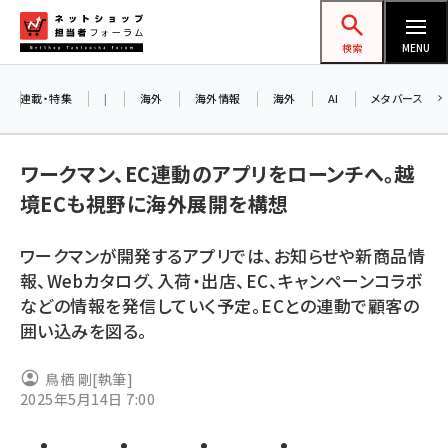
メ
ネットショップ担当者フォーラム
イ
検索
MENU
ン
コ
連載・特集
|
海外
海外情報
海外
AI
メタバース
ン
お知
A
テ
ワークマン、EC連動のアプリをローンチへ。越
アル
ン
境ECも視野に海外展開を構想
ツ
amazon (2236)
に
ワークマンが開発するアプリでは、お知らせや新商品情
8/
yahoo (1896)
移
報、Webカタログ、入荷・出店、EC、キャンペーンコラボ
交流
動
楽天 (1865)
などの情報を発信していく予定。ECとの連動で顧客の
囲い込みを図る。
ecbeing (1204)
アスクル (1112)
鳥栖 剛
[執筆]
2025年5月14日 7:00
base (1068)
ビィ・フォアード (769)