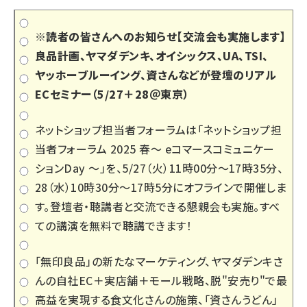
※読者の皆さんへのお知らせ【交流会も実施します】
良品計画、ヤマダデンキ、オイシックス、UA、TSI、
ヤッホーブルーイング、資さんなどが登壇のリアル
ECセミナー（5/27＋28＠東京）
ネットショップ担当者フォーラムは「
ネットショップ担
当者フォーラム 2025 春～ eコマースコミュニケー
ションDay ～
」を、5/27（火）11時00分～17時35分、
28（水）10時30分～17時5分にオフラインで開催しま
す。登壇者・聴講者と交流できる懇親会も実施。すべ
ての講演を無料で聴講できます！
「無印良品」の新たなマーケティング、ヤマダデンキさ
んの自社EC＋実店舗＋モール戦略、脱"安売り"で最
高益を実現する食文化さんの施策、「資さんうどん」