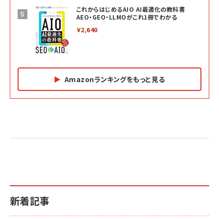
これからはじめるAIO AI最適化の教科書
AEO・GEO・LLMOがこれ1冊でわかる
￥2,640
Amazonランキングをもっと見る
Amazon マーケティング・セールス全般関連書籍 の
Amazon ビジネス・経済関連書籍 の売れ筋ランキン
Amazon 経営戦略関連書籍 の売れ筋ランキング
売れ筋ランキング
グ
更新日時：2026/06/26 19:05
更新日時：2026/06/26 19:05
更新日時：2026/06/26 19:05
2億円を売り上げたプロが教える note×AI 最強の
anan(アンアン)2026/07/01号 No.2501[魅せる
ベインキャピタル 企業価値向上力の秘密
副業
カラダ2026／宮舘涼太]
￥2,640
￥1,870
￥880
イシューからはじめよ［改訂版］――知的生産の「シンプ
小さな会社は戦略が9割
anan(アンアン)2026/06/24号 No.2500増刊
ルな本質」
スペシャルエディション[王道エンタメの矜持／
￥1,980
新着記事
BTS]
￥2,200
￥1,100