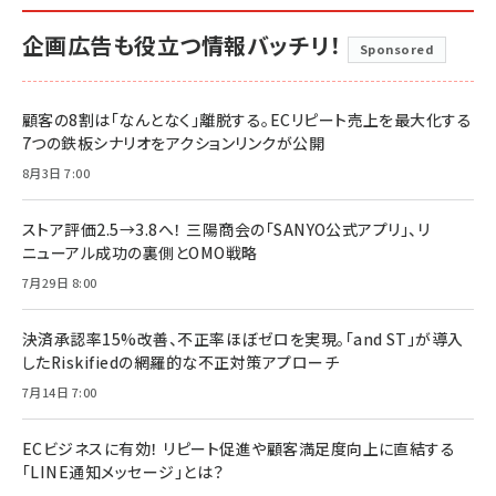
企画広告も役立つ情報バッチリ！
Sponsored
顧客の8割は「なんとなく」離脱する。ECリピート売上を最大化する
7つの鉄板シナリオをアクションリンクが公開
8月3日 7:00
ストア評価2.5→3.8へ！ 三陽商会の「SANYO公式アプリ」、リ
ニューアル成功の裏側とOMO戦略
7月29日 8:00
決済承認率15%改善、不正率ほぼゼロを実現。「and ST」が導入
したRiskifiedの網羅的な不正対策アプローチ
7月14日 7:00
ECビジネスに有効！ リピート促進や顧客満足度向上に直結する
「LINE通知メッセージ」とは？