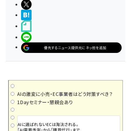
ポストする
>ブクマする
noteで書く
LINEで送る
優先するニュース提供元にネッ担を追加
AIの激変に小売・EC事業者はどう対策すべき？
1Dayセミナー・懇親会あり
AIに選ばれないECは淘汰される。
「AI需要予測」から「購買代行」まで