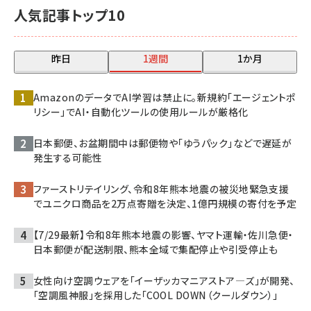
人気記事トップ10
昨日
1週間
1か月
AmazonのデータでAI学習は禁止に。新規約「エージェントポ
リシー」でAI・自動化ツールの使用ルールが厳格化
日本郵便、お盆期間中は郵便物や「ゆうパック」などで遅延が
発生する可能性
ファーストリテイリング、令和8年熊本地震の被災地緊急支援
でユニクロ商品を2万点寄贈を決定、1億円規模の寄付を予定
【7/29最新】令和8年熊本地震の影響、ヤマト運輸・佐川急便・
日本郵便が配送制限、熊本全域で集配停止や引受停止も
女性向け空調ウェアを「イーザッカマニアストア―ズ」が開発、
「空調風神服」を採用した「COOL DOWN（クールダウン）」