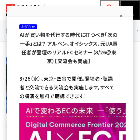
メ
ネットショップ担当者フォーラム
イ
検索
MENU
ン
お知らせ
コ
連載・特集
|
海外
海外情報
海外
AI
メタバース
AIが買い物を代行する時代に打つべき「次の
ン
一手」とは？ アルペン、オイシックス、元UA責
テ
任者が登壇のリアルECセミナー（8/26＠東
ン
前野智純
京）【交流会も実施】
ツ
マエトク・フォーベルツ株式会社 代表取締役
amazon (2255)
に
8/26（水）、東京・四谷で開催。登壇者・聴講
yahoo (1906)
移
者と交流できる交流会も実施します。すべて
動
楽天 (1874)
の講演を無料で聴講できます！
ecbeing (1210)
アスクル (1122)
地方紙記者、広告代理店勤務、米国留学を経て、シリコン
base (1081)
バレーで起業。2000年に日本法人、2013年にシンガポー
ビィ・フォアード (776)