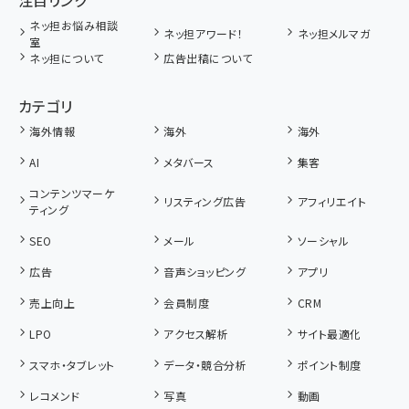
ネッ担お悩み相談
ネッ担アワード！
ネッ担メルマガ
室
ネッ担について
広告出稿について
カテゴリ
海外情報
海外
海外
AI
メタバース
集客
コンテンツマーケ
リスティング広告
アフィリエイト
ティング
SEO
メール
ソーシャル
広告
音声ショッピング
アプリ
売上向上
会員制度
CRM
LPO
アクセス解析
サイト最適化
スマホ・タブレット
データ・競合分析
ポイント制度
レコメンド
写真
動画