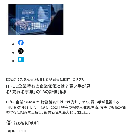
ECビジネスを成長させるM&A「成長型EXIT」のリアル
IT・EC企業特有の企業価値とは？ 買い手が見
る「売れる事業」の13の評価指標
IT/EC企業のM&Aは、財務諸表だけでは測れません。買い手が重視する
「Rule of 40」「LTV」「CAC」などIT特有の指標を徹底解説。赤字でも高評価
を得る仕組みを理解し、企業価値を最大化しましょう。
前野智純
[執筆]
3月16日 8:00