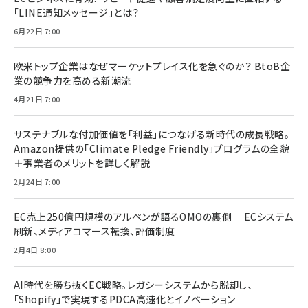
「LINE通知メッセージ」とは？
6月22日 7:00
欧米トップ企業はなぜマーケットプレイス化を急ぐのか？ BtoB企
業の競争力を高める新潮流
4月21日 7:00
サステナブルな付加価値を「利益」につなげる新時代の成長戦略。
Amazon提供の「Climate Pledge Friendly」プログラムの全貌
＋事業者のメリットを詳しく解説
2月24日 7:00
EC売上250億円規模のアルペンが語るOMOの裏側 ―ECシステム
刷新、メディアコマース転換、評価制度
2月4日 8:00
AI時代を勝ち抜くEC戦略。レガシーシステムから脱却し、
「Shopify」で実現するPDCA高速化とイノベーション