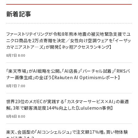
新着記事
ファーストリテイリングが令和8年熊本地震の被災地緊急支援でユ
ニクロ商品を2万点寄贈を決定／女性向け空調ウェアを「イーザッ
カマニアストア―ズ」が開発【ネッ担アクセスランキング】
8月7日 8:00
「楽天市場」がAI戦略を公開。「AI店長」「バーチャル試着」「RMSバ
ナー画像生成」の全ぼう【Rakuten AI Optimismレポート】
8月7日 7:00
世界23位のメガECが実践する「カスタマーサービス×AI」の最適
解。3年で顧客満足度144%向上した【Lululemon事例】
8月6日 8:00
楽天、会話型の「AIコンシェルジュ」で注文額17％増。買い物体験