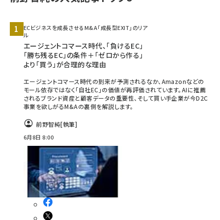
ECビジネスを成長させるM&A「成長型EXIT」のリア
ル
エージェントコマース時代、「負けるEC」
「勝ち残るEC」の条件＋「ゼロから作る」
より「買う」が合理的な理由
エージェントコマース時代の到来が予測されるなか、Amazonなどの
モール依存ではなく「自社EC」の価値が再評価されています。AIに推薦
されるブランド資産と顧客データの重要性、そして買い手企業が今D2C
事業を欲しがるM&Aの裏側を解説します。
前野智純
[執筆]
6月8日 8:00