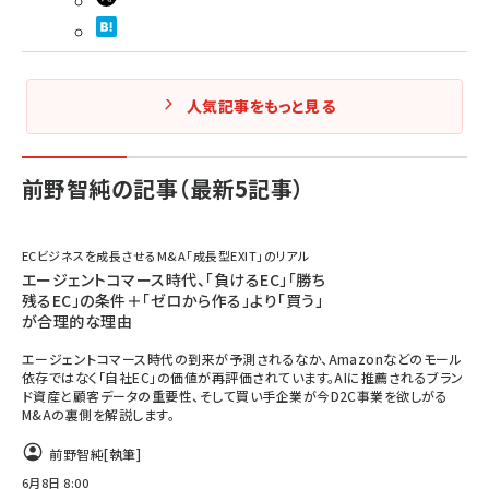
人気記事をもっと見る
前野智純の記事（最新5記事）
ECビジネスを成長させるM&A「成長型EXIT」のリアル
エージェントコマース時代、「負けるEC」「勝ち
残るEC」の条件＋「ゼロから作る」より「買う」
が合理的な理由
エージェントコマース時代の到来が予測されるなか、Amazonなどのモール
依存ではなく「自社EC」の価値が再評価されています。AIに推薦されるブラン
ド資産と顧客データの重要性、そして買い手企業が今D2C事業を欲しがる
M&Aの裏側を解説します。
前野智純
[執筆]
6月8日 8:00