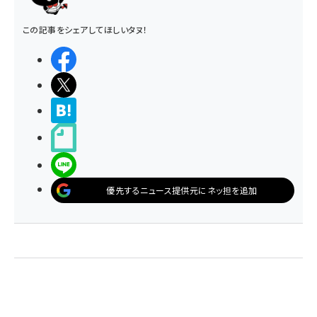
この記事をシェアしてほしいタヌ！
シェアする
ポストする
>ブクマする
noteで書く
LINEで送る
優先するニュース提供元にネッ担を追加