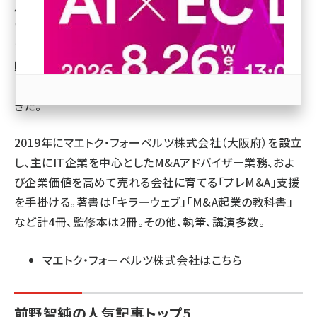
ル法人を設立。ECやWebマーケティング事業を約20年経
営。Webサイトの構築実績は1000サイトを超え、立ち上げ
revico (744)
た自社ECはいずれも業界大手に売却。他業種では、海外
販促、貿易事業を7年、製造業向け油剤販売を4年経験。
「売れる事業」に育て、大手に売却することで成長を続けて
きた。
2019年にマエトク・フォーベルツ株式会社（大阪府）を設立
参加登録はこちら↑
し、主にIT企業を中心としたM&Aアドバイザー業務、およ
び企業価値を高めて売れる会社に育てる「プレM&A」支援
を手掛ける。著書は「キラーウェブ」「M&A起業の教科書」
など計4冊、監修本は2冊。その他、執筆、講演多数。
マエトク・フォーベルツ株式会社は
こちら
前野智純の人気記事トップ5