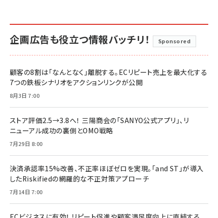
企画広告も役立つ情報バッチリ！
Sponsored
顧客の8割は「なんとなく」離脱する。ECリピート売上を最大化する
7つの鉄板シナリオをアクションリンクが公開
8月3日 7:00
ストア評価2.5→3.8へ！ 三陽商会の「SANYO公式アプリ」、リ
ニューアル成功の裏側とOMO戦略
7月29日 8:00
決済承認率15%改善、不正率ほぼゼロを実現。「and ST」が導入
したRiskifiedの網羅的な不正対策アプローチ
7月14日 7:00
ECビジネスに有効！ リピート促進や顧客満足度向上に直結する