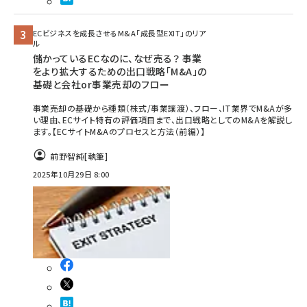
ECビジネスを成長させるM&A「成長型EXIT」のリア
ル
儲かっているECなのに、なぜ売る？ 事業
をより拡大するための出口戦略「M&A」の
基礎と会社or事業売却のフロー
事業売却の基礎から種類（株式/事業譲渡）、フロー、IT業界でM&Aが多
い理由、ECサイト特有の評価項目まで、出口戦略としてのM&Aを解説し
ます。【ECサイトM&Aのプロセスと方法（前編）】
前野智純
[執筆]
2025年10月29日 8:00