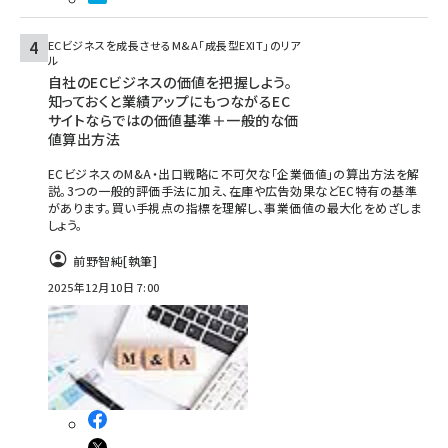
ECビジネスを成長させるM&A「成長型EXIT」のリア
ル
自社のECビジネスの価値を把握しよう。
知っておくと業績アップにもつながるEC
サイトならではの価値基準＋一般的な価
値算出方法
ECビジネスのM&A・出口戦略に不可欠な「企業価値」の算出方法を解
説。3つの一般的評価手法に加え、在庫や広告効果などEC特有の基準
があります。買い手視点の指標を理解し、事業価値の最大化をめざしま
しょう。
前野智純
[執筆]
2025年12月10日 7:00