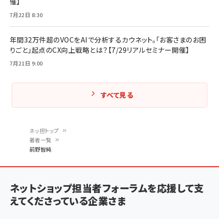
催】
7月22日 8:30
年間32万件超のVOCをAIで分析するカウネット。「お客さまのお困
りごと」起点のCX向上戦略とは？【7/29リアルセミナー開催】
7月21日 9:00
すべて見る
ネッ担トップ
著者一覧
パ
前野智純
ン
く
ネットショップ担当者フォーラムを応援して支
ず
えてくださっている企業さま