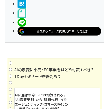
>ブクマする
noteで書く
LINEで送る
優先するニュース提供元にネッ担を追加
AIの激変に小売・EC事業者はどう対策すべき？
1Dayセミナー・懇親会あり
AIに選ばれないECは淘汰される。
「AI需要予測」から「購買代行」まで
エージェンティック・コマース時代の
EC戦略【8/26オフライン開催】