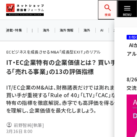
メ
ネットショップ担当者フォーラム
イ
検索
MENU
ン
コ
連載・特集
|
海外
海外情報
海外
AI
メタバース
お知
ン
A
テ
ECビジネスを成長させるM&A「成長型EXIT」のリアル
アル
ン
IT・EC企業特有の企業価値とは？ 買い手が見
ツ
amazon (2249)
る「売れる事業」の13の評価指標
に
8/
yahoo (1901)
移
IT/EC企業のM&Aは、財務諸表だけでは測れません。
交流
動
楽天 (1871)
買い手が重視する「Rule of 40」「LTV」「CAC」などIT
特有の指標を徹底解説。赤字でも高評価を得る仕組み
ecbeing (1207)
を理解し、企業価値を最大化しましょう。
アスクル (1119)
前野智純
[執筆]
base (1077)
3月16日 8:00
ビィ・フォアード (773)