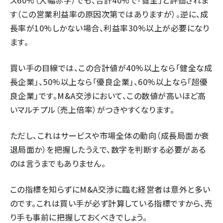
ス60%（大幅赤字）でも、合計40%で「健全」と評価されま
す（この営業利益率の原因次第ではありますが）。逆に、成
長率が10%しかない場合、利益率30%以上が必要になり
ます。
買い手の目線では、この合計値が40%以上なら「健全な成
長企業」、50%以上なら「優良企業」、60%以上なら「超優
良企業」です。M&A交渉において、この数値が高いほど高
いマルチプル（売上倍率）がつきやすくなります。
ただし、これはサービスや市場全体の動向（成長局面か衰
退局面か）を把握したうえで、数字を判断する必要がある
のは言うまでもありません。
この指標を知らずにM&A交渉に臨む経営者は意外と多い
のです。これは買い手が必ず計算している指標ですから、売
り手も事前に把握しておくべきでしょう。