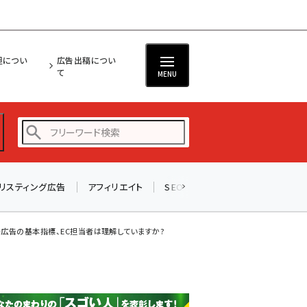
担につい
広告出稿につい
て
MENU
リスティング広告
アフィリエイト
SEO
メール
ソーシャル
amazon (2255)
yahoo (1906)
のネット広告の基本指標、EC担当者は理解していますか?
楽天 (1874)
ecbeing (1210)
アスクル (1122)