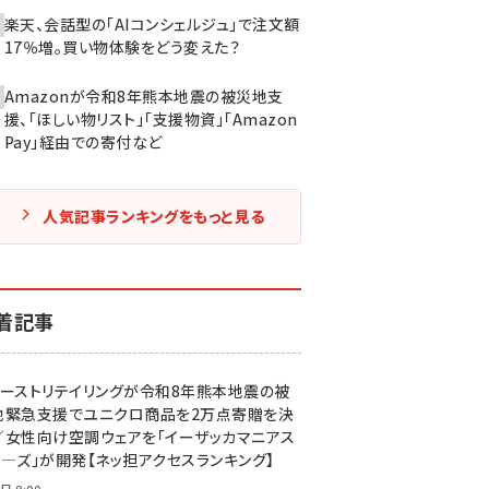
楽天、会話型の「AIコンシェルジュ」で注文額
17％増。買い物体験をどう変えた？
Amazonが令和8年熊本地震の被災地支
援、「ほしい物リスト」「支援物資」「Amazon
Pay」経由での寄付など
人気記事ランキングをもっと見る
着記事
ァーストリテイリングが令和8年熊本地震の被
地緊急支援でユニクロ商品を2万点寄贈を決
／女性向け空調ウェアを「イーザッカマニアス
ア―ズ」が開発【ネッ担アクセスランキング】