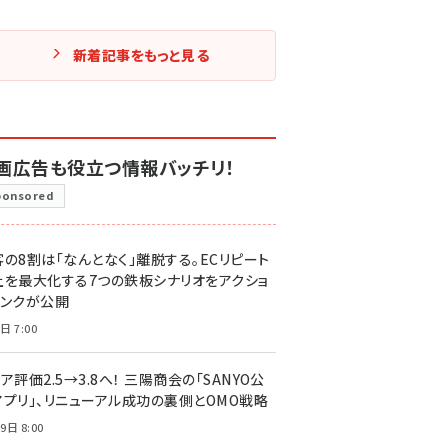
新着記事をもっと見る
画広告も役立つ情報バッチリ！
ponsored
客の8割は「なんとなく」離脱する。ECリピート
上を最大化する7つの鉄板シナリオをアクショ
リンクが公開
日 7:00
ア評価2.5→3.8へ！ 三陽商会の「SANYO公
アプリ」、リニューアル成功の裏側とOMO戦略
9日 8:00