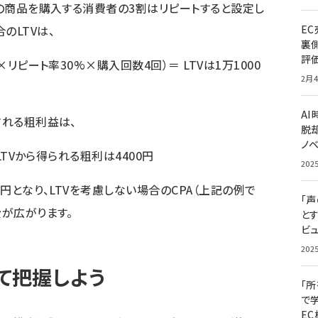
円の商品を購入する消費者の3割はリピートすると設定し
のLTVは、
E
裏
評
×リピート率30%×購入回数4回）＝ LTVは1万1000
2月4
A
される粗利益は、
脱却
ノ
 LTVから得られる粗利は4400円
202
0円となり、LTVを考慮しない場合のCPA（上記の例で
「
費が広がります。
と
ビュ
202
て把握しよう
「
で
E