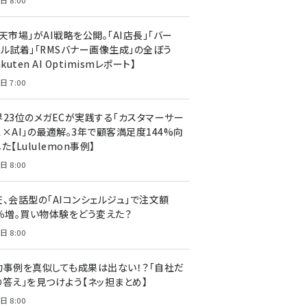
日 8:00
天市場」がAI戦略を公開。「AI店長」「バー
ャル試着」「RMSバナー画像生成」の全ぼう
akuten AI Optimismレポート】
日 7:00
界23位のメガECが実践する「カスタマーサー
ス×AI」の最適解。3年で顧客満足度144%向
た【Lululemon事例】
日 8:00
天、会話型の「AIコンシェルジュ」で注文額
7％増。買い物体験をどう変えた？
日 8:00
功事例を真似しても成果は出ない！？「自社だ
の答え」を見つけよう【ネッ担まとめ】
日 8:00