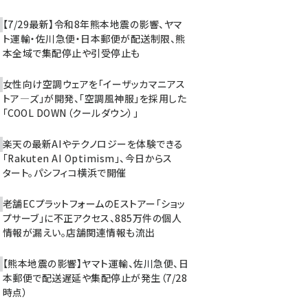
【7/29最新】令和8年熊本地震の影響、ヤマ
ト運輸・佐川急便・日本郵便が配送制限、熊
本全域で集配停止や引受停止も
女性向け空調ウェアを「イーザッカマニアス
トア―ズ」が開発、「空調風神服」を採用した
「COOL DOWN（クールダウン）」
楽天の最新AIやテクノロジーを体験できる
「Rakuten AI Optimism」、今日からス
タート。パシフィコ横浜で開催
老舗ECプラットフォームのEストアー「ショッ
プサーブ」に不正アクセス、885万件の個人
情報が漏えい。店舗関連情報も流出
【熊本地震の影響】ヤマト運輸、佐川急便、日
本郵便で配送遅延や集配停止が発生（7/28
時点）