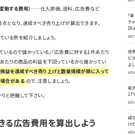
8月7
変動する費用）
……仕入原価、送料、広告費など
「楽
チ
益分岐点となり、達成すべき売り上げが算出できます。
【R
ている例を紹介しましょう。
8月7
ているので儲かっている」「広告費に対する1件あたり
世
ビ
1個あたりの商品の利益を下回っているから儲かってい
上し
損益を達成すべき売り上げと数量規模が頭に入って
8月6
る場合がある
ので、注意しましょう。
楽
1
りと把握して下さい。
8月5
成
きる広告費用を算出しよう
け
8月4