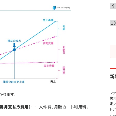
新
フ
かります。
災
定
毎月支払う費用）
……人件費、月額カート利用料、
ト