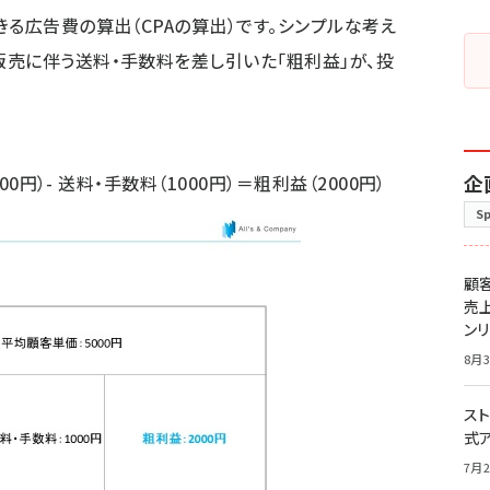
る広告費の算出（CPAの算出）です。シンプルな考え
売に伴う送料・手数料を差し引いた「粗利益」が、投
企
00円）- 送料・手数料（1000円）＝粗利益（2000円）
S
顧
売
ン
8月3
スト
式
7月2