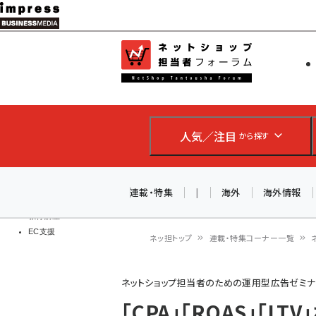
メ
イ
EC担当者
ネットショッ
ン
Web担当者
コ
製品導入
ン
企業IT
ソフト開発
テ
IoT・AI
人気／注目
から探す
ン
DCクラウド
研究・調査
ツ
エネルギー
に
連載・特集
|
海外
海外情報
ドローン
移
教育講座
EC支援
動
ネッ担トップ
連載・特集コーナー一覧
パ
ネットショップ担当者のための運用型広告ゼミ
ン
「CPA」「ROAS」「