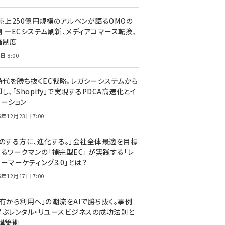
C売上250億円規模のアルペンが語るOMOの
側 ―ECシステム刷新、メディアコマース転換、
価制度
日 8:00
I時代を勝ち抜くEC戦略。レガシーシステムから
し、「Shopify」で実現するPDCA高速化とイ
ベーション
5年12月23日 7:00
声のする方に、進化する。」会社全体最適を目標
するワークマンの「補完型EC」 が実践する「レ
ーマーケティング3.0」とは？
5年12月17日 7:00
所有から利用へ」の潮流をAIで勝ち抜く。事例
学ぶレンタル・リユースビジネスの成功法則と
C構築術