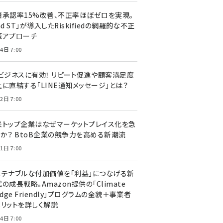
済承認率15%改善、不正率ほぼゼロを実現。
nd ST」が導入したRiskifiedの網羅的な不正
策アプローチ
4日 7:00
Cビジネスに有効！ リピート促進や顧客満足度
上に直結する「LINE通知メッセージ」とは？
2日 7:00
米トップ企業はなぜマーケットプレイス化を急
のか？ BtoB企業の競争力を高める新潮流
1日 7:00
ステナブルな付加価値を「利益」につなげる新
の成長戦略。Amazon提供の「Climate
edge Friendly」プログラムの全貌＋事業者
メリットを詳しく解説
4日 7:00