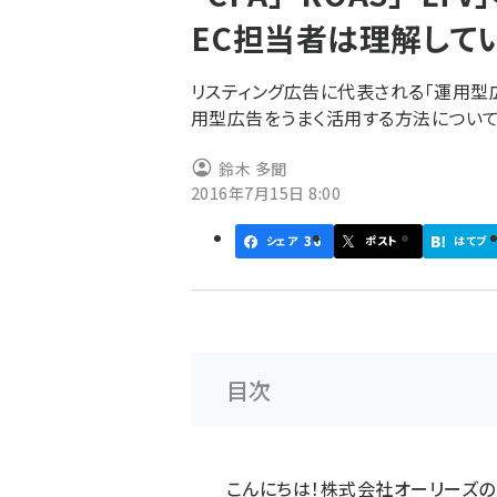
く
EC担当者は理解して
ず
リスティング広告に代表される「運用型
用型広告をうまく活用する方法につい
鈴木 多聞
2016年7月15日 8:00
36
シェア
ポスト
はてブ
目次
こんにちは！株式会社オーリーズの