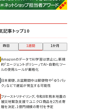
base (1081)
ビィ・フォアード (776)
revico (744)
気記事トップ10
昨日
1週間
1か月
AmazonのデータでAI学習は禁止に。新規
約「エージェントポリシー」でAI・自動化ツー
ルの使用ルールが厳格化
日本郵便、お盆期間中は郵便物や「ゆうパッ
ク」などで遅延が発生する可能性
ファーストリテイリング、令和8年熊本地震の
被災地緊急支援でユニクロ商品を2万点寄
贈を決定、1億円規模の寄付を予定