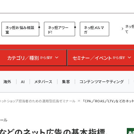
プ担当者フォーラム
ネッ
ネッ担お悩み相談
ネッ担アワー
ネッ担メルマ
て
室
ド！
ガ
お知らせ
AIが買い物を代行する時代に打つべき「次の一手」とは？
カテゴリ／種別
セミナー／イベント
から探す
から探す
アルペン、オイシックス、元UA責任者が登壇のリアルECセ
ミナー（8/26＠東京）【交流会も実施】
海外
AI
メタバース
集客
コンテンツマーケティング
8/26（水）、東京・四谷で開催。登壇者・聴講者と交流できる
交流会も実施します。すべての講演を無料で聴講できます！
ネットショップ担当者のための運用型広告ゼミナール
「CPA」「ROAS」「LTV」など
ナール
LTV」などのネット広告の基本指標、