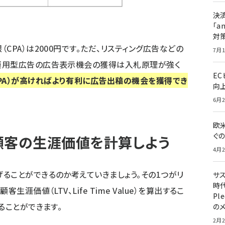
決
「a
対
CPA）は2000円です。ただ、リスティング広告などの
7月1
運用型広告の広告表示機会の獲得は入札原理が強く
E
PA）が高ければより有利に広告出稿の機会を獲得でき
向
6月2
欧
ぐ
顧客の生涯価値を計算しよう
4月2
ることができるのか考えていきましょう。その1つがリ
サ
時代
涯価値（LTV、Life Time Value）を算出するこ
Pl
ることができます。
の
2月2