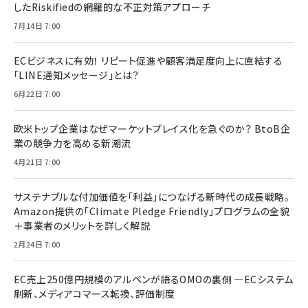
したRiskifiedの網羅的な不正対策アプローチ
7月14日 7:00
ECビジネスに有効！ リピート促進や顧客満足度向上に直結する
「LINE通知メッセージ」とは？
6月22日 7:00
欧米トップ企業はなぜマーケットプレイス化を急ぐのか？ BtoB企
業の競争力を高める新潮流
4月21日 7:00
サステナブルな付加価値を「利益」につなげる新時代の成長戦略。
Amazon提供の「Climate Pledge Friendly」プログラムの全貌
＋事業者のメリットを詳しく解説
2月24日 7:00
EC売上250億円規模のアルペンが語るOMOの裏側 ―ECシステム
刷新、メディアコマース転換、評価制度