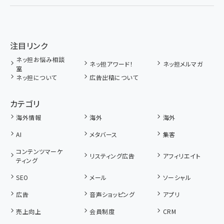
注目リンク
ネッ担お悩み相談
ネッ担アワード！
ネッ担メルマガ
室
ネッ担について
広告出稿について
カテゴリ
海外情報
海外
海外
AI
メタバース
集客
コンテンツマーケ
リスティング広告
アフィリエイト
ティング
SEO
メール
ソーシャル
広告
音声ショッピング
アプリ
売上向上
会員制度
CRM