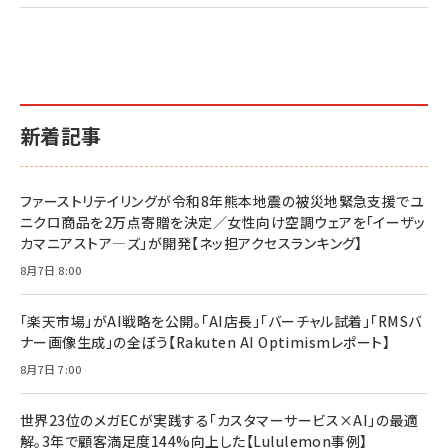
新着記事
ファーストリテイリングが令和8年熊本地震の被災地緊急支援でユ
ニクロ商品を2万点寄贈を決定／女性向け空調ウェアを「イーザッ
カマニアストア―ズ」が開発【ネッ担アクセスランキング】
8月7日 8:00
「楽天市場」がAI戦略を公開。「AI店長」「バーチャル試着」「RMSバ
ナー画像生成」の全ぼう【Rakuten AI Optimismレポート】
8月7日 7:00
世界23位のメガECが実践する「カスタマーサービス×AI」の最適
解。3年で顧客満足度144%向上した【Lululemon事例】