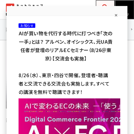
メ
ネットショップ担当者フォーラム
イ
検索
MENU
ン
お知らせ
コ
連載・特集
|
海外
海外情報
海外
AI
メタバース
AIが買い物を代行する時代に打つべき「次の
ン
一手」とは？ アルペン、オイシックス、元UA責
テ
任者が登壇のリアルECセミナー（8/26＠東
ン
安達里枝（あだちりえ）
京）【交流会も実施】
ツ
株式会社スマイルファーム 代表取締役
amazon (2258)
に
8/26（水）、東京・四谷で開催。登壇者・聴講
yahoo (1907)
移
者と交流できる交流会も実施します。すべて
動
楽天 (1874)
の講演を無料で聴講できます！
ecbeing (1211)
アスクル (1122)
新潟を拠点に、コンテンツ企画からWebサイト制作・運用・
base (1083)
MA導入・SNS運用・集客まわりをワンストップで提供する
ビィ・フォアード (777)