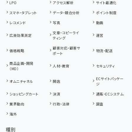
LPO
アクセス解析
サイト最適化
スマホ・タブレット
データ・競合分析
ポイント制度
レコメンド
写真
動画
文章・コピーライ
広告効果測定
運営
ティング
顧客対応・顧客サ
価格戦略
物流・配送
ポート
商品企画・開発
人材・教育
セキュリティ
（MD）
ECサイトパッケー
オムニチャネル
開店
ジ
ショッピングカート
決済
通販・ECシステム
業界動向
行政・法律
調査
海外
種別