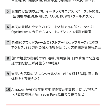
日本郵便が配送制限、熊本全域で集配停止や引受停止も
女性向け空調ウェアを「イーザッカマニアストア―ズ」が開発、
「空調風神服」を採用した「COOL DOWN（クールダウン）」
楽天の最新AIやテクノロジーを体験できる「Rakuten AI
Optimism」、今日からスタート。パシフィコ横浜で開催
老舗ECプラットフォームのEストアー「ショップサーブ」に不正
アクセス、885万件の個人情報が漏えい。店舗関連情報も流出
【熊本地震の影響】ヤマト運輸、佐川急便、日本郵便で配送遅
延や集配停止が発生（7/28時点）
楽天、会話型の「AIコンシェルジュ」で注文額17％増。買い物
体験をどう変えた？
Amazonが令和8年熊本地震の被災地支援、「ほしい物リス
ト」「支援物資」「Amazon Pay」経由での寄付など