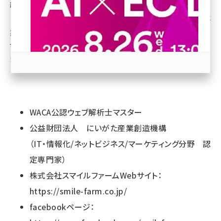
総合プロデュース企業を経営。 2009年の創業時からグ
ロースハックの手法を取り入れながら、ウェブを軸とした事
revico (744)
業成長の支援を行っている。 近年では、ウェブ解析士とし
て小規模事業から上場企業、自治体・観光サイトなど多様
なジャンルのサイト解析を手掛けている。
参加登録はこちら↑
WACA公認ウェブ解析士マスター
公益財団法人 にいがた産業創造機構
（IT・情報化/ネットビジネス/マーケティング分野 認
定専門家）
株式会社スマイルファームWebサイト：
https://smile-farm.co.jp/
facebookページ：