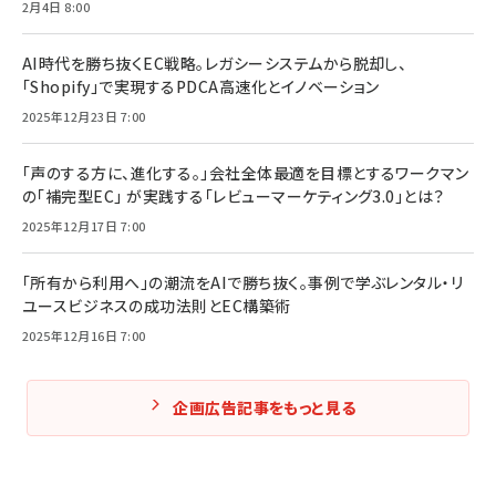
2月4日 8:00
AI時代を勝ち抜くEC戦略。レガシーシステムから脱却し、
「Shopify」で実現するPDCA高速化とイノベーション
2025年12月23日 7:00
「声のする方に、進化する。」会社全体最適を目標とするワークマン
の「補完型EC」 が実践する「レビューマーケティング3.0」とは？
2025年12月17日 7:00
「所有から利用へ」の潮流をAIで勝ち抜く。事例で学ぶレンタル・リ
ユースビジネスの成功法則とEC構築術
2025年12月16日 7:00
企画広告記事をもっと見る