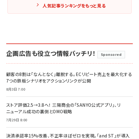
人気記事ランキングをもっと見る
企画広告も役立つ情報バッチリ！
Sponsored
顧客の8割は「なんとなく」離脱する。ECリピート売上を最大化する
7つの鉄板シナリオをアクションリンクが公開
8月3日 7:00
ストア評価2.5→3.8へ！ 三陽商会の「SANYO公式アプリ」、リ
ニューアル成功の裏側とOMO戦略
7月29日 8:00
決済承認率15%改善、不正率ほぼゼロを実現。「and ST」が導入