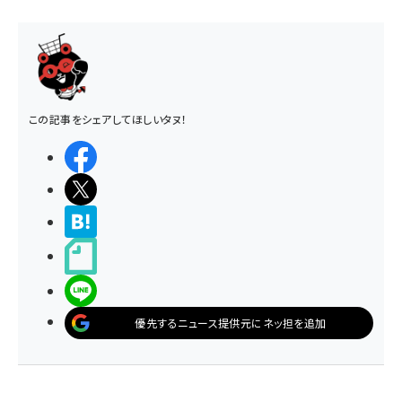
この記事をシェアしてほしいタヌ！
シェアする
ポストする
>ブクマする
noteで書く
LINEで送る
優先するニュース提供元にネッ担を追加