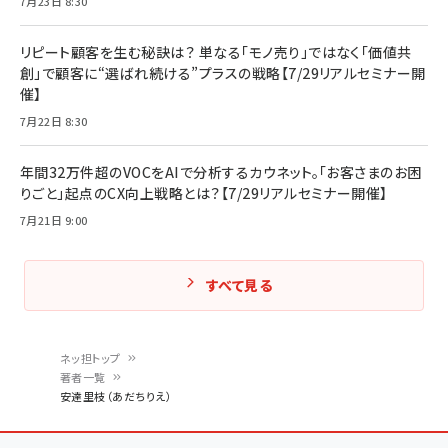
7月23日 8:30
リピート顧客を生む秘訣は？ 単なる「モノ売り」ではなく「価値共
創」で顧客に“選ばれ続ける”プラスの戦略【7/29リアルセミナー開
催】
7月22日 8:30
年間32万件超のVOCをAIで分析するカウネット。「お客さまのお困
りごと」起点のCX向上戦略とは？【7/29リアルセミナー開催】
7月21日 9:00
すべて見る
ネッ担トップ
著者一覧
パ
安達里枝（あだちりえ）
ン