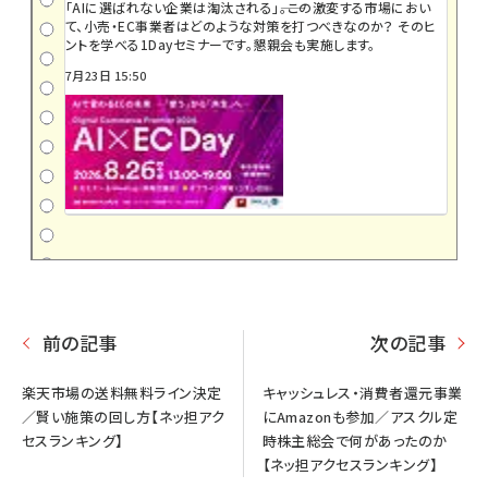
「AIに選ばれない企業は淘汰される」――。この激変する市場におい
て、小売・EC事業者はどのような対策を打つべきなのか？ そのヒ
ントを学べる1Dayセミナーです。懇親会も実施します。
7月23日 15:50
前の記事
次の記事
楽天市場の送料無料ライン決定
キャッシュレス・消費者還元事業
／賢い施策の回し方【ネッ担アク
にAmazonも参加／アスクル定
セスランキング】
時株主総会で何があったのか
【ネッ担アクセスランキング】