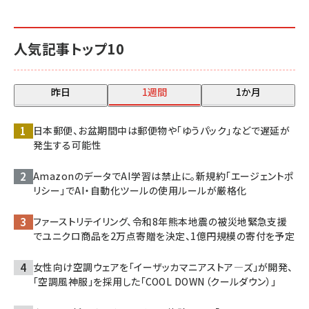
人気記事トップ10
昨日
1週間
1か月
日本郵便、お盆期間中は郵便物や「ゆうパック」などで遅延が
発生する可能性
AmazonのデータでAI学習は禁止に。新規約「エージェントポ
リシー」でAI・自動化ツールの使用ルールが厳格化
ファーストリテイリング、令和8年熊本地震の被災地緊急支援
でユニクロ商品を2万点寄贈を決定、1億円規模の寄付を予定
女性向け空調ウェアを「イーザッカマニアストア―ズ」が開発、
「空調風神服」を採用した「COOL DOWN（クールダウン）」