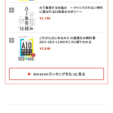
AIで集客する仕組み ～クリックされない時代
に選ばれるAI検索のセオリー～
￥1,760
これからはじめるAIO AI最適化の教科書
AEO・GEO・LLMOがこれ1冊でわかる
￥2,640
Amazonランキングをもっと見る
Amazon マーケティング・セールス全般関連書籍 の
Amazon ビジネス・経済関連書籍 の売れ筋ランキン
Amazon 経営戦略関連書籍 の売れ筋ランキング
売れ筋ランキング
グ
更新日時：2026/06/26 19:05
更新日時：2026/06/26 19:05
更新日時：2026/06/26 19:05
2億円を売り上げたプロが教える note×AI 最強の
anan(アンアン)2026/07/01号 No.2501[魅せる
ベインキャピタル 企業価値向上力の秘密
副業
カラダ2026／宮舘涼太]
￥2,640