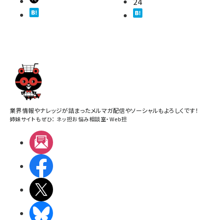
24
業界情報やナレッジが詰まったメルマガ配信やソーシャルもよろしくです！
姉妹サイトもぜひ：
ネッ担お悩み相談室
・
Web担
メルマガ
Facebook
X(エックス)
BlueSky