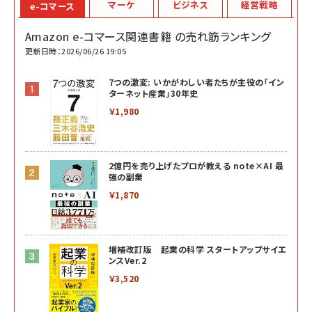
マーケ
ビジネス
経営戦略
e-コマース
Amazon e-コマース関連書籍 の売れ筋ランキング
更新日時：2026/06/26 19:05
7つの激変: いかがわしい者たちが主役の「イン
ターネット産業」30年史
￥1,980
2億円を売り上げたプロが教える note×AI 最
強の副業
￥1,870
増補改訂版 起業の科学 スタートアップサイエ
ンスVer.2
￥3,520