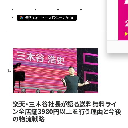
revico (744)
優先するニュース提供元に追加
参加
楽天・三木谷社長が語る送料無料ライ
ン全店舗3980円以上を行う理由と今後
の物流戦略