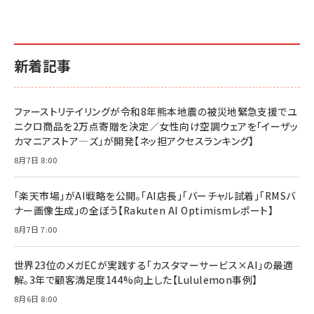
￥1,870
￥880
イシューからはじめよ［改訂版］――知的生産の「シンプ
小さな会社は戦略が9割
anan(アンアン)2026/06/24号 No.2500増刊
ルな本質」
スペシャルエディション[王道エンタメの矜持／
￥1,980
新着記事
BTS]
￥2,200
￥1,100
ドリルを売るには穴を売れ
経営メモ 16年の起業家人生で得た知見
ファーストリテイリングが令和8年熊本地震の被災地緊急支援でユ
anan(アンアン)2026/07/08号 No.2502[2026
￥1,815
￥2,750
ニクロ商品を2万点寄贈を決定／女性向け空調ウェアを「イーザッ
年後半、あなたの恋と運命／山田涼介]
カマニアストア―ズ」が開発【ネッ担アクセスランキング】
￥880
Brand Shift(ブランド・シフト): 「信頼」で選ばれ
影響力の武器［新版］：人を動かす七つの原理
8月7日 8:00
る時代の成長戦略
￥3,190
ママ投資家が育休中に１億貯めた株式投資
￥2,420
￥1,870
「楽天市場」がAI戦略を公開。「AI店長」「バーチャル試着」「RMSバ
ナー画像生成」の全ぼう【Rakuten AI Optimismレポート】
フィードバック経営 「沈黙の組織」から「高め合う
マーケティングの真実 P&G・グリコで学んだ失敗
組織」へ
と成長の法則
8月7日 7:00
組織の成果を最大化する ルールのデザイン
￥3,080
￥2,200
￥1,980
世界23位のメガECが実践する「カスタマーサービス×AI」の最適
解。3年で顧客満足度144%向上した【Lululemon事例】
Amazonランキングをもっと見る
Amazonランキングをもっと見る
8月6日 8:00
Amazonランキングをもっと見る