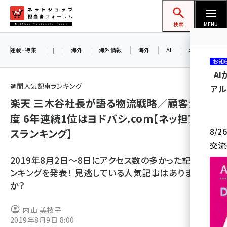
メ
ネットショップ担当者フォーラム
イ
検索
MENU
ン
コ
連載・特集
|
海外
海外情報
海外
AI
メタバース
お知
ン
A
テ
週間人気記事ランキング
アル
ン
楽天 三木谷社長が語る物流戦略／顧客満足
ツ
amazon (2259)
度 6年連続1位はヨドバシ.com【ネッ担アクセ
に
8/
スランキング】
yahoo (1908)
移
交流
動
楽天 (1874)
2019年8月2日～8日にアクセス数の多かった記事のラ
ecbeing (1211)
ンキングを発表！ 見逃している人気記事はありません
か？
アスクル (1122)
base (1083)
内山 美枝子
2019年8月9日 8:00
ビィ・フォアード (778)