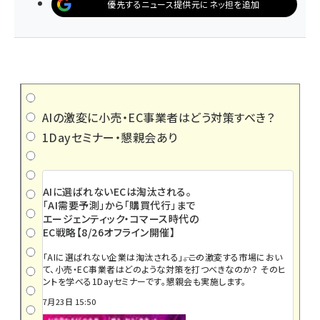
優先するニュース提供元にネッ担を追加
AIの激変に小売・EC事業者はどう対策すべき？
1Dayセミナー・懇親会あり
AIに選ばれないECは淘汰される。
「AI需要予測」から「購買代行」まで
エージェンティック・コマース時代の
EC戦略【8/26オフライン開催】
「AIに選ばれない企業は淘汰される」――。この激変する市場におい
て、小売・EC事業者はどのような対策を打つべきなのか？ そのヒ
ントを学べる1Dayセミナーです。懇親会も実施します。
7月23日 15:50