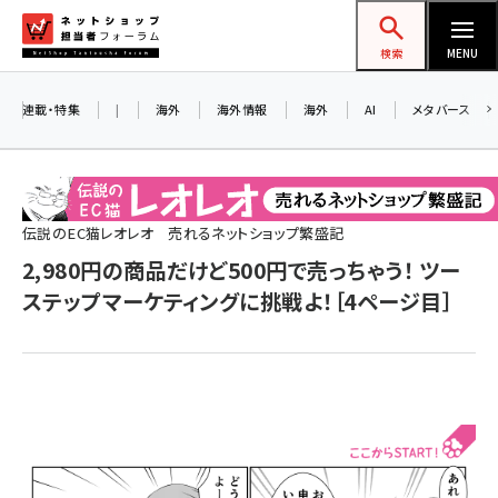
メ
ネットショップ担当者フォーラム
イ
検索
MENU
ン
コ
連載・特集
|
海外
海外情報
海外
AI
メタバース
ン
テ
ン
ツ
伝説のEC猫レオレオ 売れるネットショップ繁盛記
amazon (2247)
に
2,980円の商品だけど500円で売っちゃう！ ツー
yahoo (1900)
移
ステップマーケティングに挑戦よ！［4ページ目］
動
楽天 (1871)
ecbeing (1207)
アスクル (1119)
base (1074)
ビィ・フォアード (773)