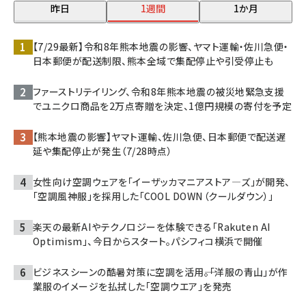
昨日
1週間
1か月
【7/29最新】令和8年熊本地震の影響、ヤマト運輸・佐川急便・
日本郵便が配送制限、熊本全域で集配停止や引受停止も
ファーストリテイリング、令和8年熊本地震の被災地緊急支援
でユニクロ商品を2万点寄贈を決定、1億円規模の寄付を予定
【熊本地震の影響】ヤマト運輸、佐川急便、日本郵便で配送遅
延や集配停止が発生（7/28時点）
女性向け空調ウェアを「イーザッカマニアストア―ズ」が開発、
「空調風神服」を採用した「COOL DOWN（クールダウン）」
楽天の最新AIやテクノロジーを体験できる「Rakuten AI
Optimism」、今日からスタート。パシフィコ横浜で開催
ビジネスシーンの酷暑対策に空調を活用――。「洋服の青山」が作
業服のイメージを払拭した「空調ウエア」を発売