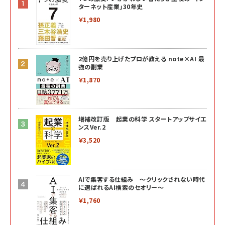
ターネット産業」30年史
￥1,980
2億円を売り上げたプロが教える note×AI 最
強の副業
￥1,870
増補改訂版 起業の科学 スタートアップサイエ
ンスVer.2
￥3,520
AIで集客する仕組み ～クリックされない時代
に選ばれるAI検索のセオリー～
￥1,760