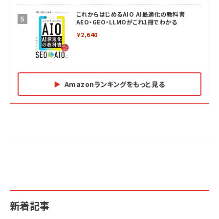
これからはじめるAIO AI最適化の教科書
AEO・GEO・LLMOがこれ1冊でわかる
￥2,640
Amazonランキングをもっと見る
Amazon マーケティング・セールス全般関連書籍 の
Amazon ビジネス・経済関連書籍 の売れ筋ランキン
Amazon 経営戦略関連書籍 の売れ筋ランキング
売れ筋ランキング
グ
更新日時：2026/06/26 19:05
更新日時：2026/06/26 19:05
更新日時：2026/06/26 19:05
2億円を売り上げたプロが教える note×AI 最強の
anan(アンアン)2026/07/01号 No.2501[魅せる
ベインキャピタル 企業価値向上力の秘密
副業
カラダ2026／宮舘涼太]
￥2,640
￥1,870
￥880
イシューからはじめよ［改訂版］――知的生産の「シンプ
小さな会社は戦略が9割
anan(アンアン)2026/06/24号 No.2500増刊
ルな本質」
スペシャルエディション[王道エンタメの矜持／
￥1,980
新着記事
BTS]
￥2,200
￥1,100