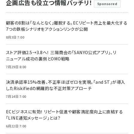
企画広告も役立つ情報バッチリ！
Sponsored
顧客の8割は「なんとなく」離脱する。ECリピート売上を最大化する
7つの鉄板シナリオをアクションリンクが公開
8月3日 7:00
ストア評価2.5→3.8へ！ 三陽商会の「SANYO公式アプリ」、リ
ニューアル成功の裏側とOMO戦略
7月29日 8:00
決済承認率15%改善、不正率ほぼゼロを実現。「and ST」が導入
したRiskifiedの網羅的な不正対策アプローチ
7月14日 7:00
ECビジネスに有効！ リピート促進や顧客満足度向上に直結する
「LINE通知メッセージ」とは？
6月22日 7:00