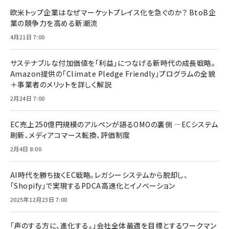
欧米トップ企業はなぜマーケットプレイス化を急ぐのか？ BtoB企
業の競争力を高める新潮流
4月21日 7:00
サステナブルな付加価値を「利益」につなげる新時代の成長戦略。
Amazon提供の「Climate Pledge Friendly」プログラムの全貌
＋事業者のメリットを詳しく解説
2月24日 7:00
EC売上250億円規模のアルペンが語るOMOの裏側 ―ECシステム
刷新、メディアコマース転換、評価制度
2月4日 8:00
AI時代を勝ち抜くEC戦略。レガシーシステムから脱却し、
「Shopify」で実現するPDCA高速化とイノベーション
2025年12月23日 7:00
「声のする方に、進化する。」会社全体最適を目標とするワークマン