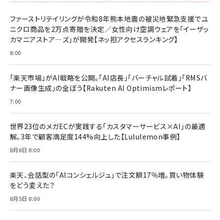
ドリルを売るには穴を売れ
経営メモ 16年の起業家人生で得た知見
ファーストリテイリングが令和8年熊本地震の被災地緊急支援でユ
anan(アンアン)2026/07/08号 No.2502[2026
￥1,815
￥2,750
ニクロ商品を2万点寄贈を決定／女性向け空調ウェアを「イーザッ
年後半、あなたの恋と運命／山田涼介]
カマニアストア―ズ」が開発【ネッ担アクセスランキング】
￥880
Brand Shift(ブランド・シフト): 「信頼」で選ばれ
影響力の武器［新版］：人を動かす七つの原理
8:00
る時代の成長戦略
￥3,190
ママ投資家が育休中に１億貯めた株式投資
￥2,420
￥1,870
「楽天市場」がAI戦略を公開。「AI店長」「バーチャル試着」「RMSバ
ナー画像生成」の全ぼう【Rakuten AI Optimismレポート】
フィードバック経営 「沈黙の組織」から「高め合う
マーケティングの真実 P&G・グリコで学んだ失敗
組織」へ
と成長の法則
7:00
組織の成果を最大化する ルールのデザイン
￥3,080
￥2,200
￥1,980
世界23位のメガECが実践する「カスタマーサービス×AI」の最適
解。3年で顧客満足度144%向上した【Lululemon事例】
Amazonランキングをもっと見る
Amazonランキングをもっと見る
8月6日 8:00
Amazonランキングをもっと見る
楽天、会話型の「AIコンシェルジュ」で注文額17％増。買い物体験
をどう変えた？
8月5日 8:00