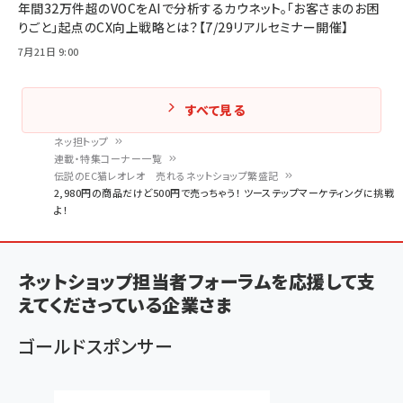
年間32万件超のVOCをAIで分析するカウネット。「お客さまのお困
りごと」起点のCX向上戦略とは？【7/29リアルセミナー開催】
7月21日 9:00
すべて見る
ネッ担トップ
連載・特集コーナー一覧
パ
伝説のEC猫レオレオ 売れるネットショップ繁盛記
2,980円の商品だけど500円で売っちゃう！ ツーステップマーケティングに挑戦
ン
よ！
く
ず
ネットショップ担当者フォーラムを応援して支
えてくださっている企業さま
ゴールドスポンサー