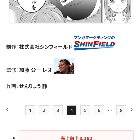
制作：
株式会社シンフィールド
監修：
加藤 公一 レオ
作画：
せんりょう 静
…
1
2
3
4
5
6
8
前ページ
先頭ページ
Page
Page
Page
Page
Page
最終ペー
次
ペー
ジ
売上向上
3,162