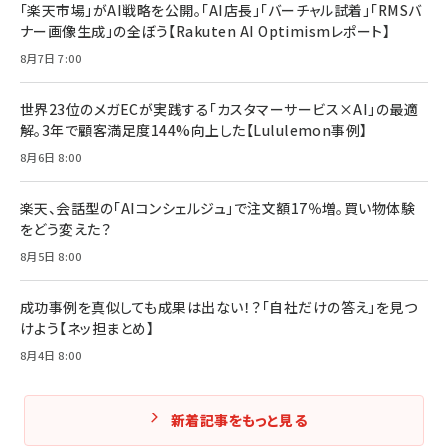
￥1,870
「楽天市場」がAI戦略を公開。「AI店長」「バーチャル試着」「RMSバ
ナー画像生成」の全ぼう【Rakuten AI Optimismレポート】
フィードバック経営 「沈黙の組織」から「高め合う
マーケティングの真実 P&G・グリコで学んだ失敗
組織」へ
と成長の法則
8月7日 7:00
組織の成果を最大化する ルールのデザイン
￥3,080
￥2,200
￥1,980
世界23位のメガECが実践する「カスタマーサービス×AI」の最適
解。3年で顧客満足度144%向上した【Lululemon事例】
Amazonランキングをもっと見る
Amazonランキングをもっと見る
8月6日 8:00
Amazonランキングをもっと見る
楽天、会話型の「AIコンシェルジュ」で注文額17％増。買い物体験
をどう変えた？
8月5日 8:00
成功事例を真似しても成果は出ない！？「自社だけの答え」を見つ
けよう【ネッ担まとめ】
8月4日 8:00
新着記事をもっと見る