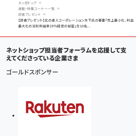
ネッ担トップ
連載・特集コーナー一覧
パ
読者プレゼント
【読者プレゼント】北の達人コーポレーション木下氏の著書『売上最小化、利益
ン
最大化の法則――利益率29％経営の秘密』を10名...
く
ず
ネットショップ担当者フォーラムを応援して支
えてくださっている企業さま
ゴールドスポンサー