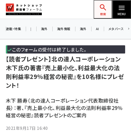
メ
ネットショップ担当者フォーラム
イ
検索
MENU
ン
コ
連載・特集
|
海外
海外情報
海外
AI
メタバース
ン
テ
このフォームの受付は終了しました。
ン
【読者プレゼント】北の達人コーポレーション
ツ
amazon (2258)
木下氏の著書『売上最小化、利益最大化の法
に
則――利益率29％経営の秘密』を10名様にプレゼ
yahoo (1907)
移
ント！
動
楽天 (1874)
ecbeing (1211)
木下 勝寿（北の達人コーポレーション代表取締役社
長）：著、『売上最小化、利益最大化の法則――利益率29％
アスクル (1122)
経営の秘密』読者プレゼントのご案内
base (1083)
2021年9月17日 16:40
ビィ・フォアード (777)