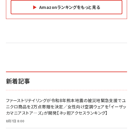
Amazonランキングをもっと見る
Amazon マーケティング・セールス全般関連書籍 の
Amazon ビジネス・経済関連書籍 の売れ筋ランキン
Amazon 経営戦略関連書籍 の売れ筋ランキング
売れ筋ランキング
グ
更新日時：2026/06/26 19:05
更新日時：2026/06/26 19:05
更新日時：2026/06/26 19:05
2億円を売り上げたプロが教える note×AI 最強の
anan(アンアン)2026/07/01号 No.2501[魅せる
ベインキャピタル 企業価値向上力の秘密
副業
カラダ2026／宮舘涼太]
￥2,640
￥1,870
￥880
イシューからはじめよ［改訂版］――知的生産の「シンプ
小さな会社は戦略が9割
anan(アンアン)2026/06/24号 No.2500増刊
ルな本質」
スペシャルエディション[王道エンタメの矜持／
￥1,980
新着記事
BTS]
￥2,200
￥1,100
ドリルを売るには穴を売れ
経営メモ 16年の起業家人生で得た知見
ファーストリテイリングが令和8年熊本地震の被災地緊急支援でユ
anan(アンアン)2026/07/08号 No.2502[2026
￥1,815
￥2,750
ニクロ商品を2万点寄贈を決定／女性向け空調ウェアを「イーザッ
年後半、あなたの恋と運命／山田涼介]
カマニアストア―ズ」が開発【ネッ担アクセスランキング】
￥880
Brand Shift(ブランド・シフト): 「信頼」で選ばれ
影響力の武器［新版］：人を動かす七つの原理
8月7日 8:00
る時代の成長戦略
￥3,190
ママ投資家が育休中に１億貯めた株式投資
￥2,420