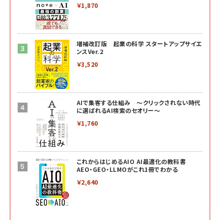
￥1,870
増補改訂版 起業の科学 スタートアップサイエ
ンスVer.2
￥3,520
AIで集客する仕組み ～クリックされない時代
に選ばれるAI検索のセオリー～
￥1,760
これからはじめるAIO AI最適化の教科書
AEO・GEO・LLMOがこれ1冊でわかる
￥2,640