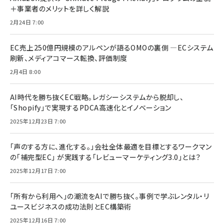
＋事業者のメリットを詳しく解説
2月24日 7:00
EC売上250億円規模のアルペンが語るOMOの裏側 ―ECシステム
刷新、メディアコマース転換、評価制度
2月4日 8:00
AI時代を勝ち抜くEC戦略。レガシーシステムから脱却し、
「Shopify」で実現するPDCA高速化とイノベーション
2025年12月23日 7:00
「声のする方に、進化する。」会社全体最適を目標とするワークマン
の「補完型EC」 が実践する「レビューマーケティング3.0」とは？
2025年12月17日 7:00
「所有から利用へ」の潮流をAIで勝ち抜く。事例で学ぶレンタル・リ
ユースビジネスの成功法則とEC構築術
2025年12月16日 7:00