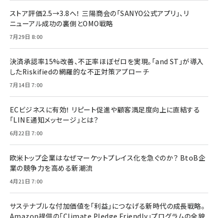
ストア評価2.5→3.8へ！ 三陽商会の「SANYO公式アプリ」、リ
ニューアル成功の裏側とOMO戦略
7月29日 8:00
決済承認率15%改善、不正率ほぼゼロを実現。「and ST」が導入
したRiskifiedの網羅的な不正対策アプローチ
7月14日 7:00
ECビジネスに有効！ リピート促進や顧客満足度向上に直結する
「LINE通知メッセージ」とは？
6月22日 7:00
欧米トップ企業はなぜマーケットプレイス化を急ぐのか？ BtoB企
業の競争力を高める新潮流
4月21日 7:00
サステナブルな付加価値を「利益」につなげる新時代の成長戦略。
Amazon提供の「Climate Pledge Friendly」プログラムの全貌