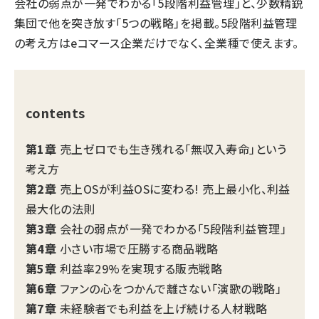
会社の弱点が一発でわかる「5段階利益管理」と、少数精鋭
集団で他を突き放す「5つの戦略」を掲載。5段階利益管理
の考え方はeコマース企業だけでなく、全業種で使えます。
contents
第1章
売上ゼロでも生き残れる「無収入寿命」という
考え方
第2章
売上OSが利益OSに変わる! 売上最小化、利益
最大化の法則
第3章
会社の弱点が一発でわかる「5段階利益管理」
第4章
小さい市場で圧勝する商品戦略
第5章
利益率29%を実現する販売戦略
第6章
ファンの心をつかんで離さない「演歌の戦略」
第7章
未経験者でも利益を上げ続ける人材戦略