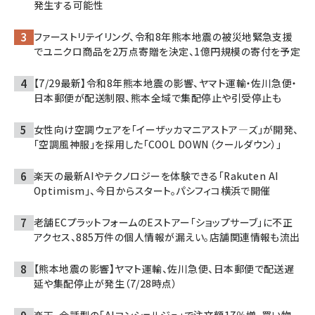
発生する可能性
ファーストリテイリング、令和8年熊本地震の被災地緊急支援
でユニクロ商品を2万点寄贈を決定、1億円規模の寄付を予定
【7/29最新】令和8年熊本地震の影響、ヤマト運輸・佐川急便・
日本郵便が配送制限、熊本全域で集配停止や引受停止も
女性向け空調ウェアを「イーザッカマニアストア―ズ」が開発、
「空調風神服」を採用した「COOL DOWN（クールダウン）」
楽天の最新AIやテクノロジーを体験できる「Rakuten AI
Optimism」、今日からスタート。パシフィコ横浜で開催
老舗ECプラットフォームのEストアー「ショップサーブ」に不正
アクセス、885万件の個人情報が漏えい。店舗関連情報も流出
【熊本地震の影響】ヤマト運輸、佐川急便、日本郵便で配送遅
延や集配停止が発生（7/28時点）
楽天、会話型の「AIコンシェルジュ」で注文額17％増。買い物