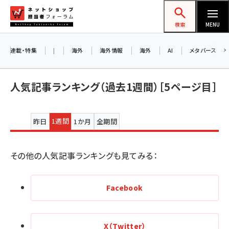
メ
ネットショップ担当者フォーラム
イ
検索
MENU
ン
コ
連載・特集
|
海外
海外情報
海外
AI
メタバース
ン
テ
人気記事ランキング（過去1週間）［5ページ目］
ン
ツ
amazon (2259)
プ
に
1週間
昨日
1か月
全期間
ラ
yahoo (1908)
移
イ
動
楽天 (1876)
その他の人気記事ランキングも見てみる：
マ
ecbeing (1211)
リー
Facebook
アスクル (1122)
タ
base (1083)
ブ
X（Twitter）
ビィ・フォアード (781)