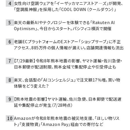
女性向け空調ウェアを「イーザッカマニアストア―ズ」が開発、
「空調風神服」を採用した「COOL DOWN（クールダウン）」
楽天の最新AIやテクノロジーを体験できる「Rakuten AI
Optimism」、今日からスタート。パシフィコ横浜で開催
老舗ECプラットフォームのEストアー「ショップサーブ」に不正
アクセス、885万件の個人情報が漏えい。店舗関連情報も流出
【7/29最新】令和8年熊本地震の影響、ヤマト運輸・佐川急便・
日本郵便が配送制限、熊本全域で集配停止や引受停止も
楽天、会話型の「AIコンシェルジュ」で注文額17％増。買い物
体験をどう変えた？
【熊本地震の影響】ヤマト運輸、佐川急便、日本郵便で配送遅
延や集配停止が発生（7/28時点）
Amazonが令和8年熊本地震の被災地支援、「ほしい物リス
ト」「支援物資」「Amazon Pay」経由での寄付など