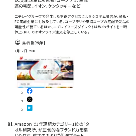
EC実施企業にも影響。コープデリ、生協
連の宅配、イオン、ケンタッキーなど
ニチレイグループで発生した不正アクセスによるシステム障害が、通販・
EC実施企業にも波及している。コープデリや東海コープの宅配で欠品の
可能性が出ているほか、ニチレイフーズダイレクトはWebサイトを一時
休止、KFCではオンライン注文を停止している。
鳥栖 剛
[執筆]
7月17日 7:00
Amazonで3年連続カテゴリー1位の「タ
オル研究所」が圧倒的なブランド力を築
いたワケ。成功のカギは“伊澤プラット