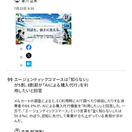
瀧川 正実
7月23日 9:30
エージェンティックコマースは「知らない」
が5割、8割超が「AIによる購入代行」を利
用したいと回答
メルカートの調査によると、EC利用時にAIで調べたり相談したりする消
費者の86.0%が、AIによる購入代行機能を「利用したい」と回答した。一
方で、「エージェンティックコマース」という言葉を「全く知らない」人は
50.8%にのぼり、認知に先行して需要が立ち上がっている実態が浮か
んだ。
鳥栖 剛
[執筆]