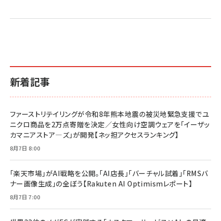
新着記事
ファーストリテイリングが令和8年熊本地震の被災地緊急支援でユ
ニクロ商品を2万点寄贈を決定／女性向け空調ウェアを「イーザッ
カマニアストア―ズ」が開発【ネッ担アクセスランキング】
8月7日 8:00
「楽天市場」がAI戦略を公開。「AI店長」「バーチャル試着」「RMSバ
ナー画像生成」の全ぼう【Rakuten AI Optimismレポート】
8月7日 7:00