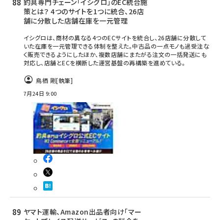
釣具専門チェーン「イシグロ」のEC統合施
策とは？ 4つのサイトを1つに統合、26店
舗に分散した店舗在庫を一元管理
イシグロは、商材の異なる4つのECサイトを統合し、26店舗に分散して
いた在庫を一元管理できる体制を整えた。中古品の一点モノも過受注な
く販売できるようにしたほか、複数店舗にまたがる注文の一括発送にも
対応し、店舗とECを横断した運営基盤の再構築を進めている。
鳥栖 剛
[執筆]
7月24日 9:00
ヤマト運輸、Amazon出品者向け「マー