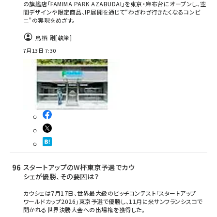
の旗艦店「FAMIMA PARK AZABUDAI」を東京・麻布台にオープンし、空
間デザインや限定商品、IP展開を通じて“わざわざ行きたくなるコンビ
ニ”の実現をめざす。
鳥栖 剛
[執筆]
7月13日 7:30
スタートアップのW杯東京予選でカウ
シェが優勝、その要因は？
カウシェは7月17日、世界最大級のピッチコンテスト「スタートアップ
ワールドカップ2026」東京予選で優勝し、11月に米サンフランシスコで
開かれる世界決勝大会への出場権を獲得した。