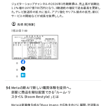
ジュピターショップチャンネルの2026年3月期業績は、売上高が前期比
1.1%増の1697億700万円となり、3期連続の増収で過去最高を更新し
た。テレビ放送枠の拡大に加え、アプリ強化やリアル接点の拡充、新EC
サービスの開始などが成長を後押しした。
鳥栖 剛
[執筆]
7月23日 7:00
Metaの新AIで新しい購買体験を提供へ。
部屋に商品を擬似配置できる「ルーム・リ
スタイル（Room Restyle）」とは
Metaは新画像生成AI「Muse Image」を広告主向けに展開、対話型AI