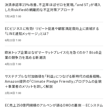
決済承認率15%改善、不正率ほぼゼロを実現。「and ST」が導入
したRiskifiedの網羅的な不正対策アプローチ
7月14日 7:00
ECビジネスに有効！ リピート促進や顧客満足度向上に直結する
「LINE通知メッセージ」とは？
6月22日 7:00
欧米トップ企業はなぜマーケットプレイス化を急ぐのか？ BtoB企
業の競争力を高める新潮流
4月21日 7:00
サステナブルな付加価値を「利益」につなげる新時代の成長戦略。
Amazon提供の「Climate Pledge Friendly」プログラムの全貌
＋事業者のメリットを詳しく解説
2月24日 7:00
EC売上250億円規模のアルペンが語るOMOの裏側 ―ECシステム