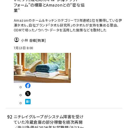
フォーム”の構築とAmazonとの“密な協
業”
Amazonのホーム＆キッチンカテゴリーで3年連続1位を獲得している伊
澤タオル。自社ブランド「タオル研究所」のタオルが支持を集める理由、
ODMで培ったノウハウ・データを活用した施策などを取材した
小林 香織
[執筆]
7月13日 8:00
ニチレイグループがシステム障害を受け
ていた冷蔵倉庫の部分稼働を順次再開
／佐川急便が2026年お盆期間（8/13～