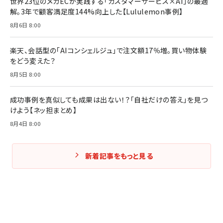
世界23位のメガECが実践する「カスタマーサービス×AI」の最適
解。3年で顧客満足度144%向上した【Lululemon事例】
8月6日 8:00
楽天、会話型の「AIコンシェルジュ」で注文額17％増。買い物体験
をどう変えた？
8月5日 8:00
成功事例を真似しても成果は出ない！？「自社だけの答え」を見つ
けよう【ネッ担まとめ】
8月4日 8:00
新着記事をもっと見る