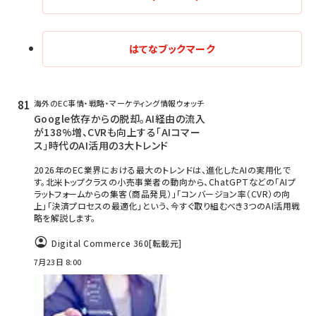
revico (744)
はてなブックマーク
海外のEC事情・戦略・マーケティング情報ウォッチ
Google依存からの脱却。AI経由の流入
が138%増、CVRも向上する「AIコマー
ス」時代のAI活用の3大トレンド
2026年のEC業界における最大のトレンドは、進化したAIの実用化で
す。北米トップクラスの小売事業者の動向から、ChatGPTなどの「AIプ
ラットフォームからの集客（商品発見）」「コンバージョン率（CVR）の向
上」「決済プロセスの最適化」という、今すぐ取り組むべき3つのAI活用戦
略を解説します。
Digital Commerce 360
[転載元]
7月23日 8:00