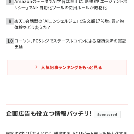
AmazonのデータでAI学習は禁止に。新規約「エージェントポ
リシー」でAI・自動化ツールの使用ルールが厳格化
楽天、会話型の「AIコンシェルジュ」で注文額17％増。買い物
体験をどう変えた？
ローソン、POSレジでステーブルコインによる店頭決済の実証
実験
人気記事ランキングをもっと見る
企画広告も役立つ情報バッチリ！
Sponsored
顧客の8割は「なんとなく」離脱する。ECリピート売上を最大化する