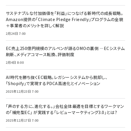
サステナブルな付加価値を「利益」につなげる新時代の成長戦略。
Amazon提供の「Climate Pledge Friendly」プログラムの全貌
＋事業者のメリットを詳しく解説
2月24日 7:00
EC売上250億円規模のアルペンが語るOMOの裏側 ―ECシステム
刷新、メディアコマース転換、評価制度
2月4日 8:00
AI時代を勝ち抜くEC戦略。レガシーシステムから脱却し、
「Shopify」で実現するPDCA高速化とイノベーション
2025年12月23日 7:00
「声のする方に、進化する。」会社全体最適を目標とするワークマン
の「補完型EC」 が実践する「レビューマーケティング3.0」とは？
2025年12月17日 7:00