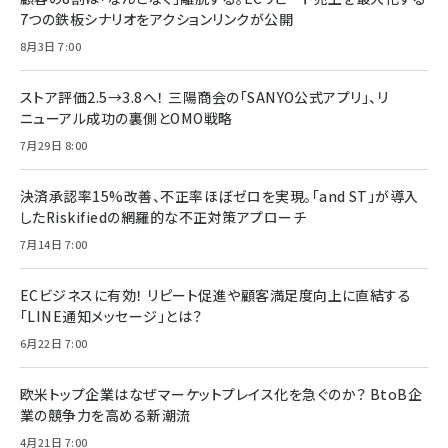
7つの鉄板シナリオをアクションリンクが公開
8月3日 7:00
ストア評価2.5→3.8へ！ 三陽商会の「SANYO公式アプリ」、リ
ニューアル成功の裏側とOMO戦略
7月29日 8:00
決済承認率15%改善、不正率ほぼゼロを実現。「and ST」が導入
したRiskifiedの網羅的な不正対策アプローチ
7月14日 7:00
ECビジネスに有効！ リピート促進や顧客満足度向上に直結する
「LINE通知メッセージ」とは？
6月22日 7:00
欧米トップ企業はなぜマーケットプレイス化を急ぐのか？ BtoB企
業の競争力を高める新潮流
4月21日 7:00