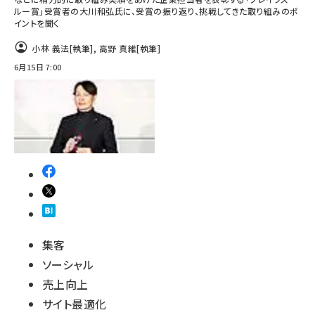
ルー賞」受賞者の大川和弘氏に、受賞の振り返り、挑戦してきた取り組みのポ
イントを聞く
小林 義法
[執筆]
,
高野 真維
[執筆]
6月15日 7:00
集客
ソーシャル
売上向上
サイト最適化