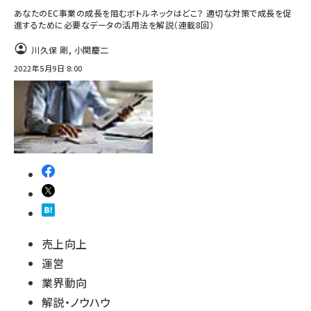
あなたのEC事業の成長を阻むボトルネックはどこ？ 適切な対策で成長を促
進するために必要なデータの活用法を解説（連載8回）
川久保 剛
,
小関慶二
2022年5月9日 8:00
売上向上
運営
業界動向
解説・ノウハウ