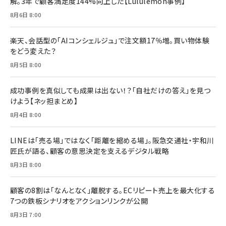
解。3年で顧客満足度144%向上した【Lululemon事例】
8月6日 8:00
楽天、会話型の「AIコンシェルジュ」で注文額17％増。買い物体験
をどう変えた？
8月5日 8:00
成功事例を真似しても成果は出ない！？「自社だけの答え」を見つ
けよう【ネッ担まとめ】
8月4日 8:00
LINEは「売る場」ではなく「距離を縮める場」。阪急交通社・宇和川
匠氏が語る、顧客の意思決定を支えるデジタル戦略
8月3日 8:00
顧客の8割は「なんとなく」離脱する。ECリピート売上を最大化する
7つの鉄板シナリオをアクションリンクが公開
8月3日 7:00