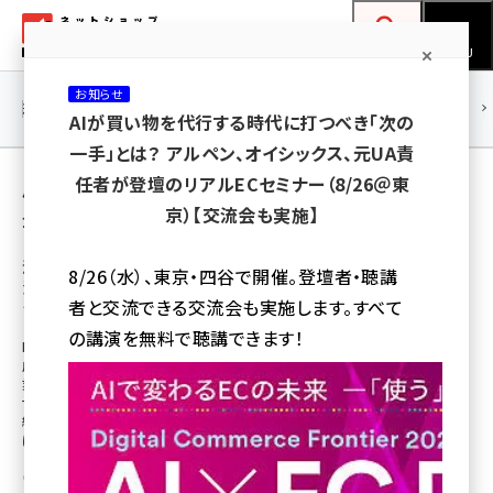
メ
ネットショップ担当者フォーラム
イ
検索
MENU
ン
お知らせ
コ
連載・特集
|
海外
海外情報
海外
AI
メタバース
AIが買い物を代行する時代に打つべき「次の
ン
一手」とは？ アルペン、オイシックス、元UA責
テ
用語「顧客データ」 が使われている記事の一覧
任者が登壇のリアルECセミナー（8/26＠東
ン
京）【交流会も実施】
全 6 記事中 1 ～ 6 を表示中
ツ
amazon (2246)
に
流通額2000億円を超えたLINEショッピングの
8/26（水）、東京・四谷で開催。登壇者・聴講
活用法とは？ ECビジネスの拡大に役立つプッ
yahoo (1900)
移
者と交流できる交流会も実施します。すべて
シュ＆プル型マーケ事例
動
楽天 (1871)
の講演を無料で聴講できます！
LINEショッピングが、開始から1年半で流通額2000億円を突破した。堅調な
成長を続ける背景には、LINE社が手がけるメッセージアプリ、決済アプリ、企
ecbeing (1207)
業公式アカウントなど各種サービスとの連携と、そこから得られる膨大なユー
ザーデータの利活用にある。プル型＆プッシュ型のマーケティング成功事例を
アスクル (1119)
紹介するとともに、LINEショッピング急成長の理由と、2020年に向けた展望
に迫る
base (1071)
公文 紫都
ビィ・フォアード (773)