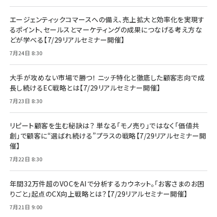
エージェンティックコマースへの備え、売上拡大と効率化を実現す
るポイント、セールスとマーケティングの成果につなげる考え方な
どが学べる【7/29リアルセミナー開催】
7月24日 8:30
大手が攻めない市場で勝つ！ ニッチ特化と徹底した顧客志向で成
長し続けるEC戦略とは【7/29リアルセミナー開催】
7月23日 8:30
リピート顧客を生む秘訣は？ 単なる「モノ売り」ではなく「価値共
創」で顧客に“選ばれ続ける”プラスの戦略【7/29リアルセミナー開
催】
7月22日 8:30
年間32万件超のVOCをAIで分析するカウネット。「お客さまのお困
りごと」起点のCX向上戦略とは？【7/29リアルセミナー開催】
7月21日 9:00