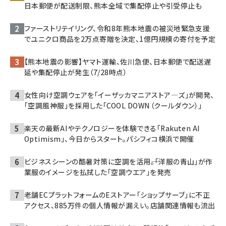
日本郵便が配送制限、熊本全域で集配停止や引受停止も
ファーストリテイリング、令和8年熊本地震の被災地緊急支援
でユニクロ商品を2万点寄贈を決定、1億円規模の寄付を予定
【熊本地震の影響】ヤマト運輸、佐川急便、日本郵便で配送遅
延や集配停止が発生（7/28時点）
女性向け空調ウェアを「イーザッカマニアストア―ズ」が開発、
「空調風神服」を採用した「COOL DOWN（クールダウン）」
楽天の最新AIやテクノロジーを体験できる「Rakuten AI
Optimism」、今日からスタート。パシフィコ横浜で開催
ビジネスシーンの酷暑対策に空調を活用――。「洋服の青山」が作
業服のイメージを払拭した「空調ウエア」を発売
老舗ECプラットフォームのEストアー「ショップサーブ」に不正
アクセス、885万件の個人情報が漏えい。店舗関連情報も流出