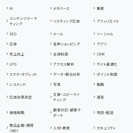
AI
メタバース
集客
コンテンツマーケ
リスティング広告
アフィリエイト
ティング
SEO
メール
ソーシャル
広告
音声ショッピング
アプリ
売上向上
会員制度
CRM
LPO
アクセス解析
サイト最適化
スマホ・タブレット
データ・競合分析
ポイント制度
レコメンド
写真
動画
文章・コピーライ
広告効果測定
運営
ティング
顧客対応・顧客サ
価格戦略
物流・配送
ポート
商品企画・開発
人材・教育
セキュリティ
（MD）