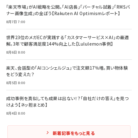
「楽天市場」がAI戦略を公開。「AI店長」「バーチャル試着」「RMSバ
ナー画像生成」の全ぼう【Rakuten AI Optimismレポート】
8月7日 7:00
世界23位のメガECが実践する「カスタマーサービス×AI」の最適
解。3年で顧客満足度144%向上した【Lululemon事例】
8月6日 8:00
楽天、会話型の「AIコンシェルジュ」で注文額17％増。買い物体験
をどう変えた？
8月5日 8:00
成功事例を真似しても成果は出ない！？「自社だけの答え」を見つ
けよう【ネッ担まとめ】
8月4日 8:00
新着記事をもっと見る