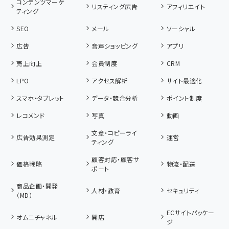
コンテンツマーケ
リスティング広告
アフィリエイト
ティング
SEO
メール
ソーシャル
広告
音声ショッピング
アプリ
売上向上
会員制度
CRM
LPO
アクセス解析
サイト最適化
スマホ・タブレット
データ・競合分析
ポイント制度
レコメンド
写真
動画
文章・コピーライ
広告効果測定
運営
ティング
顧客対応・顧客サ
価格戦略
物流・配送
ポート
商品企画・開発
人材・教育
セキュリティ
（MD）
ECサイトパッケー
オムニチャネル
開店
ジ