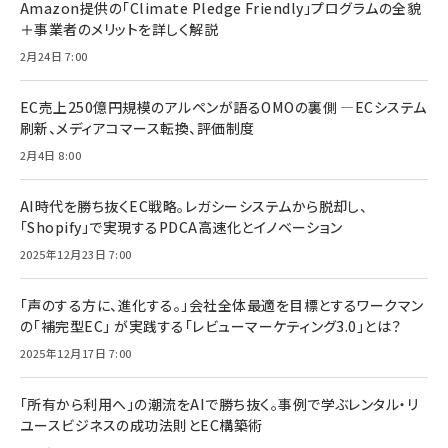
Amazon提供の「Climate Pledge Friendly」プログラムの全貌
＋事業者のメリットを詳しく解説
2月24日 7:00
EC売上250億円規模のアルペンが語るOMOの裏側 ―ECシステム
刷新、メディアコマース転換、評価制度
2月4日 8:00
AI時代を勝ち抜くEC戦略。レガシーシステムから脱却し、
「Shopify」で実現するPDCA高速化とイノベーション
2025年12月23日 7:00
「声のする方に、進化する。」会社全体最適を目標とするワークマン
の「補完型EC」 が実践する「レビューマーケティング3.0」とは？
2025年12月17日 7:00
「所有から利用へ」の潮流をAIで勝ち抜く。事例で学ぶレンタル・リ
ユースビジネスの成功法則とEC構築術