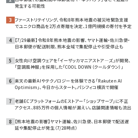
発生する可能性
ファーストリテイリング、令和8年熊本地震の被災地緊急支援
でユニクロ商品を2万点寄贈を決定、1億円規模の寄付を予定
【7/29最新】令和8年熊本地震の影響、ヤマト運輸・佐川急便・
日本郵便が配送制限、熊本全域で集配停止や引受停止も
女性向け空調ウェアを「イーザッカマニアストア―ズ」が開発、
「空調風神服」を採用した「COOL DOWN（クールダウン）」
楽天の最新AIやテクノロジーを体験できる「Rakuten AI
Optimism」、今日からスタート。パシフィコ横浜で開催
老舗ECプラットフォームのEストアー「ショップサーブ」に不正
アクセス、885万件の個人情報が漏えい。店舗関連情報も流出
【熊本地震の影響】ヤマト運輸、佐川急便、日本郵便で配送遅
延や集配停止が発生（7/28時点）