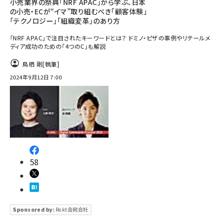
小売業界の祭典「NRF APAC」から学ぶ、日本
の小売・ECが“イマ”取り組むべき「顧客体験」
「テクノロジー」「組織変革」のあり方
「NRF APAC」で注目されたキーワードとは？ ドミノ・ピザの事例やリテールメ
ディア成功のための「4つのC」も解説
鳥栖 剛
[執筆]
2024年9月12日 7:00
58
Sponsored by:
Rokt合同会社