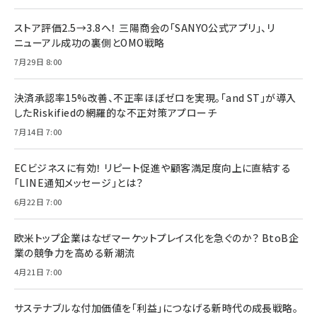
ストア評価2.5→3.8へ！ 三陽商会の「SANYO公式アプリ」、リ
ニューアル成功の裏側とOMO戦略
7月29日 8:00
決済承認率15%改善、不正率ほぼゼロを実現。「and ST」が導入
したRiskifiedの網羅的な不正対策アプローチ
7月14日 7:00
ECビジネスに有効！ リピート促進や顧客満足度向上に直結する
「LINE通知メッセージ」とは？
6月22日 7:00
欧米トップ企業はなぜマーケットプレイス化を急ぐのか？ BtoB企
業の競争力を高める新潮流
4月21日 7:00
サステナブルな付加価値を「利益」につなげる新時代の成長戦略。