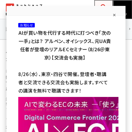
メ
ネットショップ担当者フォーラム
イ
検索
MENU
ン
お知らせ
コ
連載・特集
|
海外
海外情報
海外
AI
メタバース
AIが買い物を代行する時代に打つべき「次の
ン
一手」とは？ アルペン、オイシックス、元UA責
テ
用語「NRF」 が使われている記事の一覧
任者が登壇のリアルECセミナー（8/26＠東
ン
京）【交流会も実施】
全 9 記事中 1 ～ 9 を表示中
ツ
amazon (2255)
に
米国のEC事例から学ぶビジネスのヒント
8/26（水）、東京・四谷で開催。登壇者・聴講
新型コロナで実店舗の一時閉鎖→ライブコ
yahoo (1906)
移
者と交流できる交流会も実施します。すべて
マース強化。自称“世界一面白いお
動
楽天 (1874)
店”「SHOWFIELDS」のEC事例
の講演を無料で聴講できます！
米国事例① “世界一面白いお店”を自称するニューヨーク発の
ecbeing (1210)
SHOWFIELDS。D2Cブランドを集めた店舗作り、俳優の卵が実演販売する
ショー形式など先進的な取り組みで注目を集めています
アスクル (1122)
公文 紫都
base (1081)
2020年5月25日 8:00
ビィ・フォアード (776)