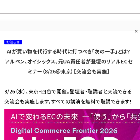
プ担当者フォーラム
ネッ
ネッ担お悩み相談
ネッ担アワー
ネッ担メルマ
て
室
ド！
ガ
お知らせ
AIが買い物を代行する時代に打つべき「次の一手」とは？
カテゴリ／種別
セミナー／イベント
から探す
から探す
アルペン、オイシックス、元UA責任者が登壇のリアルECセ
ミナー（8/26＠東京）【交流会も実施】
海外
AI
メタバース
集客
コンテンツマーケティング
8/26（水）、東京・四谷で開催。登壇者・聴講者と交流できる
交流会も実施します。すべての講演を無料で聴講できます！
フリマ」 が使われている記事の一覧
マ」 が使われている記事の一覧