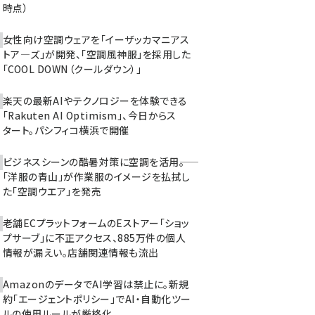
時点）
女性向け空調ウェアを「イーザッカマニアス
トア―ズ」が開発、「空調風神服」を採用した
「COOL DOWN（クールダウン）」
楽天の最新AIやテクノロジーを体験できる
「Rakuten AI Optimism」、今日からス
タート。パシフィコ横浜で開催
ビジネスシーンの酷暑対策に空調を活用――。
「洋服の青山」が作業服のイメージを払拭し
た「空調ウエア」を発売
老舗ECプラットフォームのEストアー「ショッ
プサーブ」に不正アクセス、885万件の個人
情報が漏えい。店舗関連情報も流出
AmazonのデータでAI学習は禁止に。新規
約「エージェントポリシー」でAI・自動化ツー
ルの使用ルールが厳格化