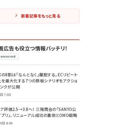
新着記事をもっと見る
画広告も役立つ情報バッチリ！
ponsored
客の8割は「なんとなく」離脱する。ECリピート
上を最大化する7つの鉄板シナリオをアクショ
リンクが公開
日 7:00
ア評価2.5→3.8へ！ 三陽商会の「SANYO公
アプリ」、リニューアル成功の裏側とOMO戦略
9日 8:00