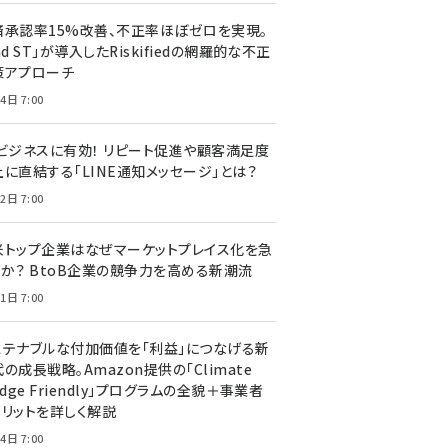
済承認率15%改善、不正率ほぼゼロを実現。
nd ST」が導入したRiskifiedの網羅的な不正
策アプローチ
4日 7:00
Cビジネスに有効！ リピート促進や顧客満足度
上に直結する「LINE通知メッセージ」とは？
2日 7:00
米トップ企業はなぜマーケットプレイス化を急
のか？ BtoB企業の競争力を高める新潮流
1日 7:00
ステナブルな付加価値を「利益」につなげる新
の成長戦略。Amazon提供の「Climate
edge Friendly」プログラムの全貌＋事業者
メリットを詳しく解説
4日 7:00