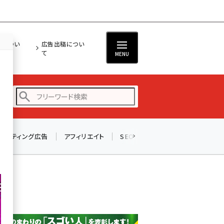
担につい
広告出稿につい
て
MENU
リスティング広告
アフィリエイト
SEO
メール
ソーシャル
amazon (2249)
yahoo (1901)
楽天 (1871)
ecbeing (1207)
アスクル (1119)