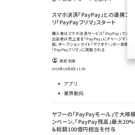
く
ず
スマホ決済「PayPay」との連携フ
リ「PayPayフリマ」スタート
購入者はスマホ決済サービス「PayPay」で決済
出品者は売上金を「PayPay」にチャージするこ
能。オークションサイト「ヤフオク！」の一部商品
「PayPayフリマ」に掲載される
渡部 和章
2019年10月8日 11:00
アプリ
業界動向
ヤフーの「PayPayモール」で大規
ンペーン、「PayPay残高」最大20
＆総額100億円相当を付与