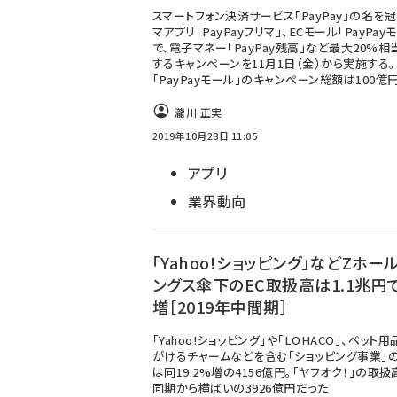
スマートフォン決済サービス「PayPay」の名を
マアプリ「PayPayフリマ」、ECモール「PayPay
で、電子マネー「PayPay残高」など最大20%
するキャンペーンを11月1日（金）から実施する。
「PayPayモール」のキャンペーン総額は100億
瀧川 正実
2019年10月28日 11:05
アプリ
業界動向
「Yahoo!ショッピング」などZホー
ングス傘下のEC取扱高は1.1兆円で
増［2019年中間期］
「Yahoo!ショッピング」や「LOHACO」、ペット用
がけるチャームなどを含む「ショッピング事業」
は同19.2%増の4156億円。「ヤフオク！」の取
同期から横ばいの3926億円だった