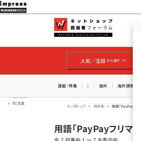
メ
イ
EC担当者
ネットショッ
ン
Web担当者
コ
製品導入
ン
企業IT
ソフト開発
テ
IoT・AI
人気／注目
から探す
ン
DCクラウド
研究・調査
ツ
エネルギー
に
連載・特集
|
海外
海外情報
ドローン
移
教育講座
EC支援
動
ネッ担トップ
用語集
用語「PayPay
パ
用語「PayPayフリ
ン
全 7 記事中 1 ～ 7 を表示中