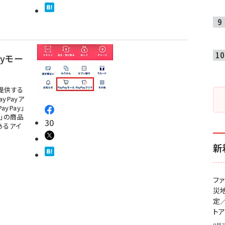
ayモー
が提供する
yPayア
yPay」
マ」の商品
30
あるアイ
新
フ
災
定
ト