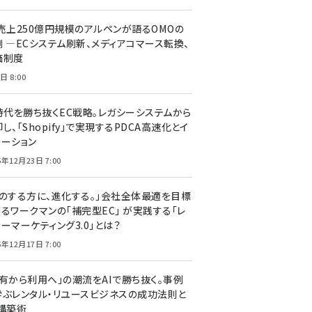
C売上250億円規模のアルペンが語るOMOの
側 ―ECシステム刷新、メディアコマース転換、
価制度
日 8:00
I時代を勝ち抜くEC戦略。レガシーシステムから
し、「Shopify」で実現するPDCA高速化とイ
ベーション
5年12月23日 7:00
声のする方に、進化する。」会社全体最適を目標
するワークマンの「補完型EC」 が実践する「レ
ーマーケティング3.0」とは？
5年12月17日 7:00
所有から利用へ」の潮流をAIで勝ち抜く。事例
学ぶレンタル・リユースビジネスの成功法則と
C構築術