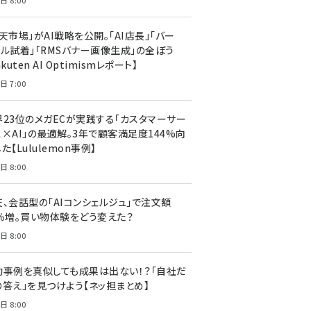
日 8:00
天市場」がAI戦略を公開。「AI店長」「バー
ャル試着」「RMSバナー画像生成」の全ぼう
akuten AI Optimismレポート】
日 7:00
界23位のメガECが実践する「カスタマーサー
ス×AI」の最適解。3年で顧客満足度144%向
た【Lululemon事例】
日 8:00
天、会話型の「AIコンシェルジュ」で注文額
7％増。買い物体験をどう変えた？
日 8:00
功事例を真似しても成果は出ない！？「自社だ
の答え」を見つけよう【ネッ担まとめ】
日 8:00