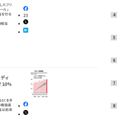
冠したフリ
モール」
相当を付与
23
円相当
ルディ
10%
品ECを手
の取扱高
扱高は前年