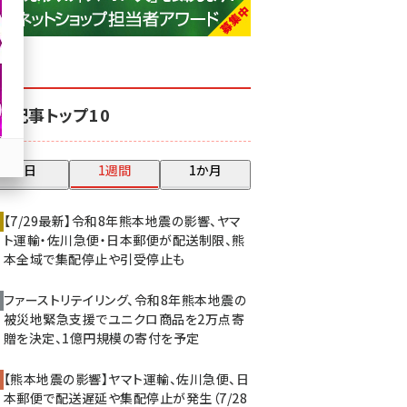
base (1077)
ビィ・フォアード (773)
revico (740)
気記事トップ10
昨日
1週間
1か月
【7/29最新】令和8年熊本地震の影響、ヤマ
ト運輸・佐川急便・日本郵便が配送制限、熊
本全域で集配停止や引受停止も
ファーストリテイリング、令和8年熊本地震の
被災地緊急支援でユニクロ商品を2万点寄
贈を決定、1億円規模の寄付を予定
【熊本地震の影響】ヤマト運輸、佐川急便、日
本郵便で配送遅延や集配停止が発生（7/28