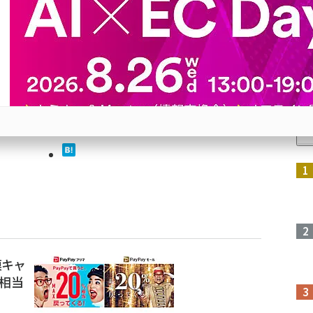
リマアプ
できる。
人
とも可
も
参加登録はこちら↑
模キャ
%相当