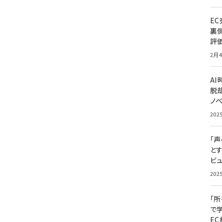
E
裏
評
2月4
A
脱却
ノ
202
「
と
ビュ
202
「
で
E