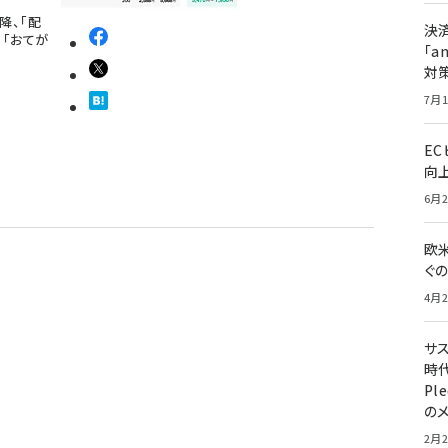
以降、「配
決
「おてが
「a
対
7月1
E
向
6月2
欧
ぐ
4月2
サ
時代
Pl
の
2月2