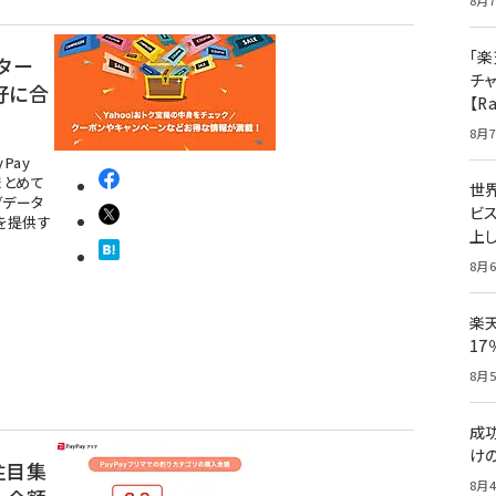
8月7
「楽
スター
チ
好に合
【R
8月7
Pay
まとめて
世
グデータ
ビ
を提供す
上し
8月6
楽
1
8月5
成
け
注目集
8月4