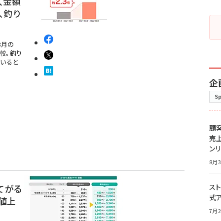
入金額
、釣り
8月の
較。釣り
いると
企
S
顧
売
ン
8月3
おてがる
スト
式
値上
7月2