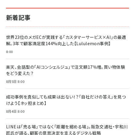
イシューからはじめよ［改訂版］――知的生産の「シンプ
小さな会社は戦略が9割
anan(アンアン)2026/06/24号 No.2500増刊
ルな本質」
スペシャルエディション[王道エンタメの矜持／
￥1,980
新着記事
BTS]
￥2,200
￥1,100
ドリルを売るには穴を売れ
経営メモ 16年の起業家人生で得た知見
世界23位のメガECが実践する「カスタマーサービス×AI」の最適
anan(アンアン)2026/07/08号 No.2502[2026
￥1,815
￥2,750
解。3年で顧客満足度144%向上した【Lululemon事例】
年後半、あなたの恋と運命／山田涼介]
￥880
8:00
Brand Shift(ブランド・シフト): 「信頼」で選ばれ
影響力の武器［新版］：人を動かす七つの原理
る時代の成長戦略
￥3,190
ママ投資家が育休中に１億貯めた株式投資
楽天、会話型の「AIコンシェルジュ」で注文額17％増。買い物体験
￥2,420
￥1,870
をどう変えた？
フィードバック経営 「沈黙の組織」から「高め合う
8月5日 8:00
マーケティングの真実 P&G・グリコで学んだ失敗
組織」へ
と成長の法則
組織の成果を最大化する ルールのデザイン
￥3,080
￥2,200
成功事例を真似しても成果は出ない！？「自社だけの答え」を見つ
￥1,980
けよう【ネッ担まとめ】
8月4日 8:00
Amazonランキングをもっと見る
Amazonランキングをもっと見る
Amazonランキングをもっと見る
LINEは「売る場」ではなく「距離を縮める場」。阪急交通社・宇和川
匠氏が語る、顧客の意思決定を支えるデジタル戦略