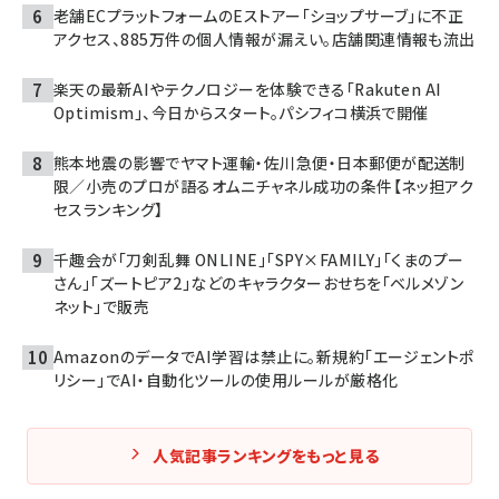
老舗ECプラットフォームのEストアー「ショップサーブ」に不正
アクセス、885万件の個人情報が漏えい。店舗関連情報も流出
楽天の最新AIやテクノロジーを体験できる「Rakuten AI
Optimism」、今日からスタート。パシフィコ横浜で開催
熊本地震の影響でヤマト運輸・佐川急便・日本郵便が配送制
限／小売のプロが語るオムニチャネル成功の条件【ネッ担アク
セスランキング】
千趣会が「刀剣乱舞 ONLINE」「SPY×FAMILY」「くまのプー
さん」「ズートピア2」などのキャラクターおせちを「ベルメゾン
ネット」で販売
AmazonのデータでAI学習は禁止に。新規約「エージェントポ
リシー」でAI・自動化ツールの使用ルールが厳格化
人気記事ランキングをもっと見る