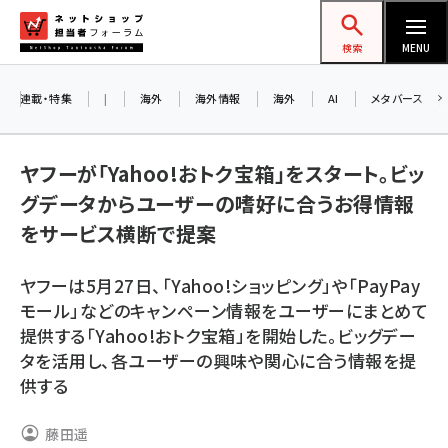
メ
ネットショップ担当者フォーラム
イ
検索
MENU
ン
コ
連載・特集
|
海外
海外情報
海外
AI
メタバース
ン
お知
A
テ
ヤフーが「Yahoo!おトク宝箱」をスタート。ビッ
ア
ン
グデータからユーザーの嗜好に合うお得情報
ツ
amazon (2244)
をサービス横断で提案
に
8/
yahoo (1899)
移
ヤフーは5月27日、「Yahoo!ショッピング」や「PayPay
交
動
楽天 (1871)
モール」などのキャンペーン情報をユーザーにまとめて
提供する「Yahoo!おトク宝箱」を開始した。ビッグデー
ecbeing (1207)
タを活用し、各ユーザーの興味や関心に合う情報を提
アスクル (1117)
供する
base (1071)
藤田遥
ビィ・フォアード (773)