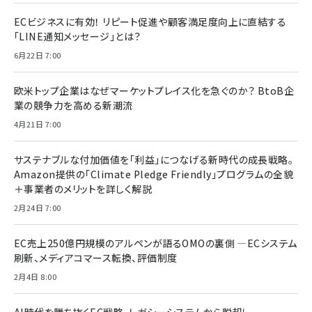
ECビジネスに有効！ リピート促進や顧客満足度向上に直結する
「LINE通知メッセージ」とは？
6月22日 7:00
欧米トップ企業はなぜマーケットプレイス化を急ぐのか？ BtoB企
業の競争力を高める新潮流
4月21日 7:00
サステナブルな付加価値を「利益」につなげる新時代の成長戦略。
Amazon提供の「Climate Pledge Friendly」プログラムの全貌
＋事業者のメリットを詳しく解説
2月24日 7:00
EC売上250億円規模のアルペンが語るOMOの裏側 ―ECシステム
刷新、メディアコマース転換、評価制度
2月4日 8:00