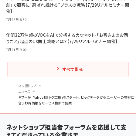
創」で顧客に“選ばれ続ける”プラスの戦略【7/29リアルセミナー開
催】
7月22日 8:30
年間32万件超のVOCをAIで分析するカウネット。「お客さまのお困
りごと」起点のCX向上戦略とは？【7/29リアルセミナー開催】
7月21日 9:00
すべて見る
ネッ担トップ
ニュース
パ
ヤフーが「Yahoo!おトク宝箱」をスタート。ビッグデータからユーザーの嗜好に
合うお得情報をサービス横断で提案
ン
く
ず
ネットショップ担当者フォーラムを応援して支
えてくださっている企業さま