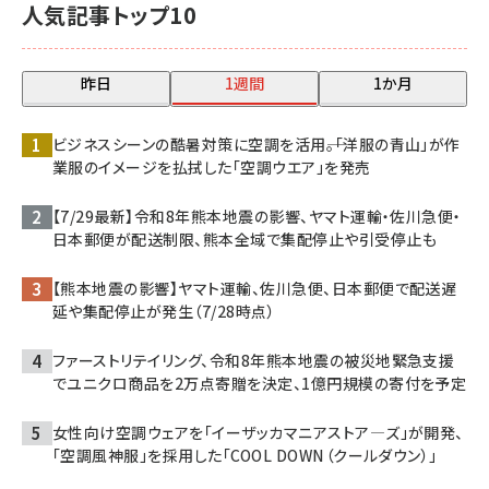
人気記事トップ10
昨日
1週間
1か月
ビジネスシーンの酷暑対策に空調を活用――。「洋服の青山」が作
業服のイメージを払拭した「空調ウエア」を発売
【7/29最新】令和8年熊本地震の影響、ヤマト運輸・佐川急便・
日本郵便が配送制限、熊本全域で集配停止や引受停止も
【熊本地震の影響】ヤマト運輸、佐川急便、日本郵便で配送遅
延や集配停止が発生（7/28時点）
ファーストリテイリング、令和8年熊本地震の被災地緊急支援
でユニクロ商品を2万点寄贈を決定、1億円規模の寄付を予定
女性向け空調ウェアを「イーザッカマニアストア―ズ」が開発、
「空調風神服」を採用した「COOL DOWN（クールダウン）」