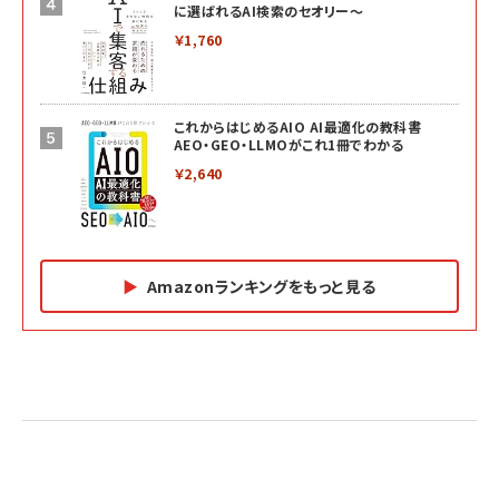
に選ばれるAI検索のセオリー～
￥1,760
これからはじめるAIO AI最適化の教科書
AEO・GEO・LLMOがこれ1冊でわかる
￥2,640
Amazonランキングをもっと見る
Amazon マーケティング・セールス全般関連書籍 の
Amazon ビジネス・経済関連書籍 の売れ筋ランキン
Amazon 経営戦略関連書籍 の売れ筋ランキング
売れ筋ランキング
グ
更新日時：2026/06/26 19:05
更新日時：2026/06/26 19:05
更新日時：2026/06/26 19:05
2億円を売り上げたプロが教える note×AI 最強の
anan(アンアン)2026/07/01号 No.2501[魅せる
ベインキャピタル 企業価値向上力の秘密
副業
カラダ2026／宮舘涼太]
￥2,640
￥1,870
￥880