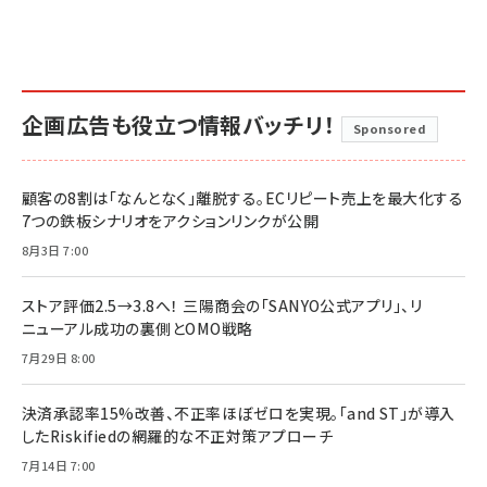
企画広告も役立つ情報バッチリ！
Sponsored
顧客の8割は「なんとなく」離脱する。ECリピート売上を最大化する
7つの鉄板シナリオをアクションリンクが公開
8月3日 7:00
ストア評価2.5→3.8へ！ 三陽商会の「SANYO公式アプリ」、リ
ニューアル成功の裏側とOMO戦略
7月29日 8:00
決済承認率15%改善、不正率ほぼゼロを実現。「and ST」が導入
したRiskifiedの網羅的な不正対策アプローチ
7月14日 7:00