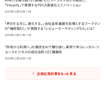
AI時代を勝ち抜くEC戦略。レガシーシステムから脱却し、
「Shopify」で実現するPDCA高速化とイノベーション
2025年12月23日 7:00
「声のする方に、進化する。」会社全体最適を目標とするワークマン
の「補完型EC」 が実践する「レビューマーケティング3.0」とは？
2025年12月17日 7:00
「所有から利用へ」の潮流をAIで勝ち抜く。事例で学ぶレンタル・リ
ユースビジネスの成功法則とEC構築術
2025年12月16日 7:00
企画広告記事をもっと見る