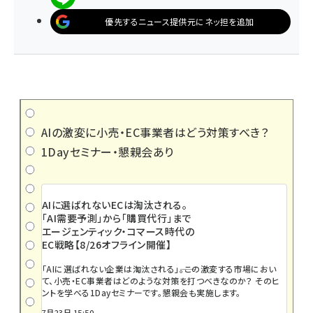
優先するニュース提供元にネッ担を追加
AIの激変に小売・EC事業者はどう対策すべき？
1Dayセミナー・懇親会あり
AIに選ばれないECは淘汰される。
「AI需要予測」から「購買代行」まで
エージェンティック・コマース時代の
EC戦略【8/26オフライン開催】
「AIに選ばれない企業は淘汰される」――。この激変する市場におい
て、小売・EC事業者はどのような対策を打つべきなのか？ そのヒ
ントを学べる1Dayセミナーです。懇親会も実施します。
7月23日 15:50