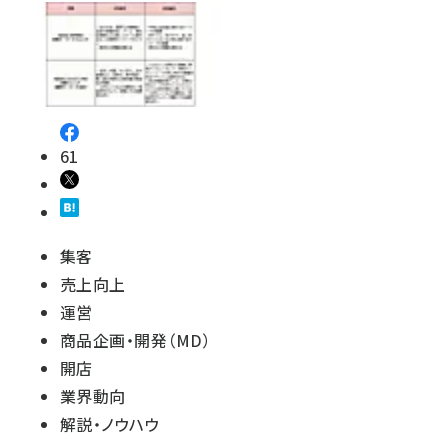
61
集客
売上向上
運営
商品企画・開発（MD）
開店
業界動向
解説・ノウハウ