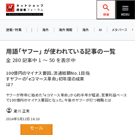
メ
ネットショップ担当者フォーラム
イ
検索
MENU
ン
お知らせ
コ
連載・特集
|
海外
海外情報
海外
AI
メタバース
AIが買い物を代行する時代に打つべき「次の
ン
一手」とは？ アルペン、オイシックス、元UA責
テ
用語「ヤフー」 が使われている記事の一覧
任者が登壇のリアルECセミナー（8/26＠東
ン
京）【交流会も実施】
全 280 記事中 1 ～ 50 を表示中
ツ
amazon (2253)
に
100億円のマイナス要因、流通総額No.1目指
8/26（水）、東京・四谷で開催。登壇者・聴講
すヤフーの「eコマース革命」初年度の成果
yahoo (1905)
移
者と交流できる交流会も実施します。すべて
は？
動
楽天 (1873)
の講演を無料で聴講できます！
ヤフーが昨年に始めた「eコマース革命」から約半年が経過、営業利益ベース
で100億円のマイナス要因となった。今後のヤフーが打つ戦略とは
ecbeing (1210)
瀧川 正実
アスクル (1122)
2014年5月12日 16:10
base (1079)
ビィ・フォアード (776)