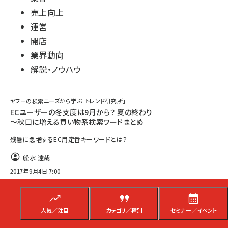
売上向上
運営
開店
業界動向
解説・ノウハウ
ヤフーの検索ニーズから学ぶ「トレンド研究所」
ECユーザーの冬支度は9月から？ 夏の終わり
～秋口に増える買い物系検索ワードまとめ
残暑に急増するEC用定番キーワードとは？
舩水 達哉
2017年9月4日 7:00
人気／注目
カテゴリ／種別
セミナー／イベント