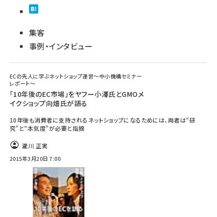
集客
事例・インタビュー
ECの先人に学ぶネットショップ運営～中小機構セミナー
レポート～
「10年後のEC市場」をヤフー小澤氏とGMOメ
イクショップ向畑氏が語る
10年後も消費者に支持されるネットショップになるためには、両者は“研
究”と“本気度”が必要と指摘
瀧川 正実
2015年3月20日 7:00