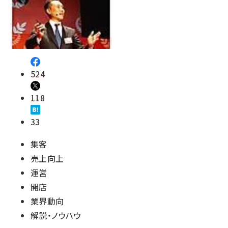
524
118
33
集客
売上向上
運営
開店
業界動向
解説・ノウハウ