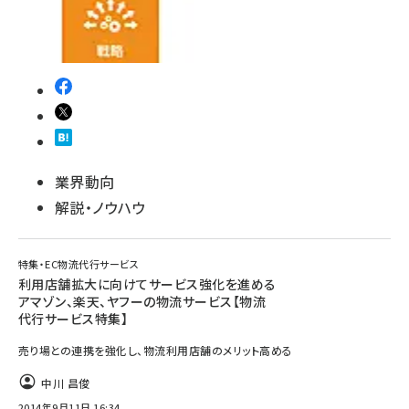
revico (744)
業界動向
参加登録はこちら↑
解説・ノウハウ
特集・EC物流代行サービス
利用店舗拡大に向けてサービス強化を進める
アマゾン、楽天、ヤフーの物流サービス【物流
代行サービス特集】
売り場との連携を強化し、物流利用店舗のメリット高める
中川 昌俊
2014年9月11日 16:34