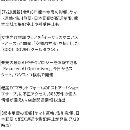
【7/29最新】令和8年熊本地震の影響、ヤマ
ト運輸・佐川急便・日本郵便が配送制限、熊
本全域で集配停止や引受停止も
女性向け空調ウェアを「イーザッカマニアス
トア―ズ」が開発、「空調風神服」を採用した
「COOL DOWN（クールダウン）」
楽天の最新AIやテクノロジーを体験できる
「Rakuten AI Optimism」、今日からス
タート。パシフィコ横浜で開催
老舗ECプラットフォームのEストアー「ショッ
プサーブ」に不正アクセス、885万件の個人
情報が漏えい。店舗関連情報も流出
【熊本地震の影響】ヤマト運輸、佐川急便、日
本郵便で配送遅延や集配停止が発生（7/28
時点）