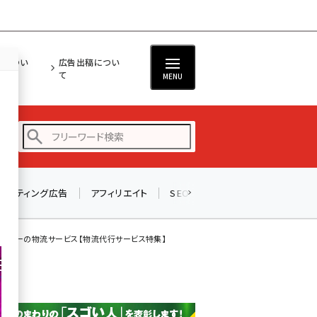
担につい
広告出稿につい
て
MENU
リスティング広告
アフィリエイト
SEO
メール
ソーシャル
amazon (2255)
yahoo (1906)
、ヤフーの物流サービス【物流代行サービス特集】
楽天 (1874)
ecbeing (1210)
アスクル (1122)