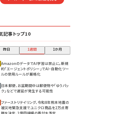
気記事トップ10
昨日
1週間
1か月
AmazonのデータでAI学習は禁止に。新規
約「エージェントポリシー」でAI・自動化ツー
ルの使用ルールが厳格化
日本郵便、お盆期間中は郵便物や「ゆうパッ
ク」などで遅延が発生する可能性
ファーストリテイリング、令和8年熊本地震の
被災地緊急支援でユニクロ商品を2万点寄
贈を決定、1億円規模の寄付を予定