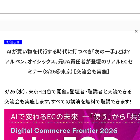
プ担当者フォーラム
ネッ
ネッ担お悩み相談
ネッ担アワー
ネッ担メルマ
て
室
ド！
ガ
お知らせ
AIが買い物を代行する時代に打つべき「次の一手」とは？
カテゴリ／種別
セミナー／イベント
から探す
から探す
アルペン、オイシックス、元UA責任者が登壇のリアルECセ
ミナー（8/26＠東京）【交流会も実施】
海外
AI
メタバース
集客
コンテンツマーケティング
8/26（水）、東京・四谷で開催。登壇者・聴講者と交流できる
交流会も実施します。すべての講演を無料で聴講できます！
特集・EC物流代行サービス
利用店舗拡大に向けてサービス強化を進めるアマゾン、楽天