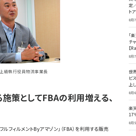
定
ト
8月7
「楽
チ
【R
8月7
上級執行役員物流事業長
世
ビ
上し
8月6
施策としてFBAの利用増える、
楽
1
8月5
ルフィルメントByアマゾン」（FBA）を利用する販売