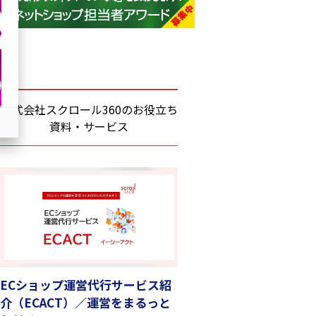
base (1081)
ビィ・フォアード (776)
revico (744)