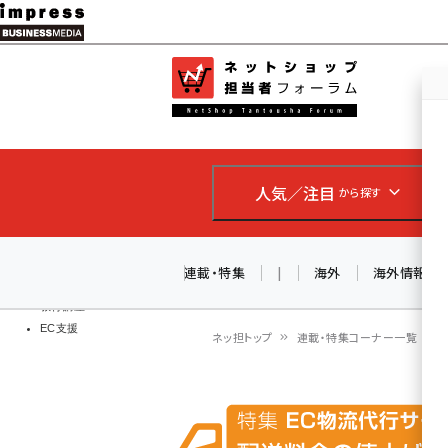
メ
イ
EC担当者
ネットショッ
ン
Web担当者
コ
製品導入
ン
企業IT
ソフト開発
テ
IoT・AI
人気／注目
から探す
ン
DCクラウド
研究・調査
ツ
エネルギー
に
連載・特集
|
海外
海外情報
ドローン
移
教育講座
EC支援
動
ネッ担トップ
連載・特集コーナー一覧
パ
ン