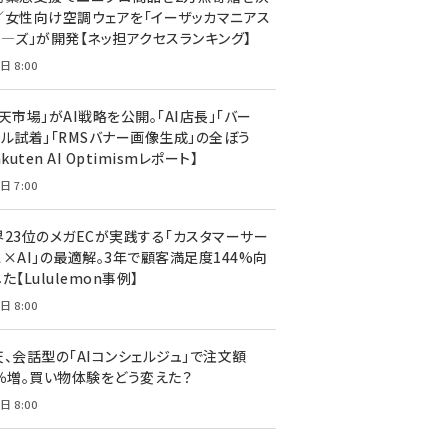
／女性向け空調ウェアを「イーザッカマニアス
ア―ズ」が開発【ネッ担アクセスランキング】
日 8:00
天市場」がAI戦略を公開。「AI店長」「バー
ャル試着」「RMSバナー画像生成」の全ぼう
akuten AI Optimismレポート】
日 7:00
界23位のメガECが実践する「カスタマーサー
ス×AI」の最適解。3年で顧客満足度144%向
た【Lululemon事例】
日 8:00
天、会話型の「AIコンシェルジュ」で注文額
7％増。買い物体験をどう変えた？
日 8:00