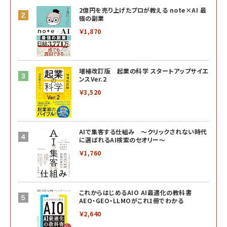
2億円を売り上げたプロが教える note×AI 最
強の副業
￥1,870
増補改訂版 起業の科学 スタートアップサイエ
ンスVer.2
￥3,520
AIで集客する仕組み ～クリックされない時代
に選ばれるAI検索のセオリー～
￥1,760
これからはじめるAIO AI最適化の教科書
AEO・GEO・LLMOがこれ1冊でわかる
￥2,640