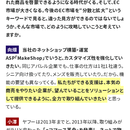
れた商品を啓蒙できるようになる時代がくる。そして、EC
市場が大きくなる。今後のEC市場を“分散と拡大”という
キーワードで見ると、違った見方ができるのではないでしょ
うか。そんな市場で、どのように攻略していこうと考えてい
ますか。
向畑
当社のネットショップ構築・運営
ASP「MakeShop」でいうと、カスタマイズ性を強化してい
きたい
。同じアパレル企業でも、仕事の仕方は1社1社違う。
シニア向け扱ってたり、メンズを販売していたり。だから、機
能の要望も異なってくる。
私たちができる支援は、本気の
商売をやりたい企業が、望んでいることをソリューションと
して提供できるように、全力で取り組んでいきたい
と思っ
ている。
小澤
ヤフーは2013年までと、2013年以降、取り組みが
ガラリと変わった。
「
eコマース革命
」を発表し、ネットで物