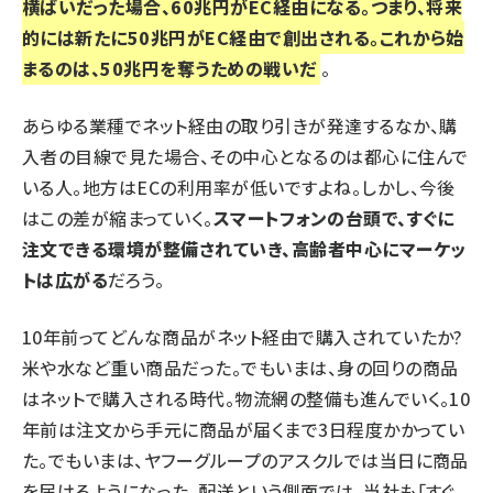
横ばいだった場合、60兆円がEC経由になる。つまり、将来
的には新たに50兆円がEC経由で創出される。これから始
まるのは、50兆円を奪うための戦いだ
。
あらゆる業種でネット経由の取り引きが発達するなか、購
入者の目線で見た場合、その中心となるのは都心に住んで
いる人。地方はECの利用率が低いですよね。しかし、今後
はこの差が縮まっていく。
スマートフォンの台頭で、すぐに
注文できる環境が整備されていき、高齢者中心にマーケッ
トは広がる
だろう。
10年前ってどんな商品がネット経由で購入されていたか?
米や水など重い商品だった。でもいまは、身の回りの商品
はネットで購入される時代。物流網の整備も進んでいく。10
年前は注文から手元に商品が届くまで3日程度かかってい
た。でもいまは、ヤフーグループのアスクルでは当日に商品
を届けるようになった。配送という側面では、当社も「すぐ