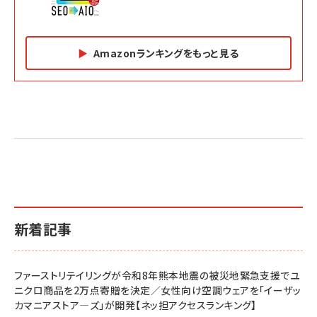
Amazonランキングをもっと見る
Amazon マーケティング・セールス全般関連書籍 の
Amazon ビジネス・経済関連書籍 の売れ筋ランキン
Amazon 経営戦略関連書籍 の売れ筋ランキング
売れ筋ランキング
グ
更新日時：2026/06/26 19:05
更新日時：2026/06/26 19:05
更新日時：2026/06/26 19:05
2億円を売り上げたプロが教える note×AI 最強の
anan(アンアン)2026/07/01号 No.2501[魅せる
ベインキャピタル 企業価値向上力の秘密
副業
カラダ2026／宮舘涼太]
￥2,640
￥1,870
￥880
イシューからはじめよ［改訂版］――知的生産の「シンプ
小さな会社は戦略が9割
anan(アンアン)2026/06/24号 No.2500増刊
ルな本質」
スペシャルエディション[王道エンタメの矜持／
￥1,980
新着記事
BTS]
￥2,200
￥1,100
ドリルを売るには穴を売れ
経営メモ 16年の起業家人生で得た知見
ファーストリテイリングが令和8年熊本地震の被災地緊急支援でユ
anan(アンアン)2026/07/08号 No.2502[2026
￥1,815
￥2,750
ニクロ商品を2万点寄贈を決定／女性向け空調ウェアを「イーザッ
年後半、あなたの恋と運命／山田涼介]
カマニアストア―ズ」が開発【ネッ担アクセスランキング】
￥880