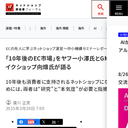
メ
ネットショップ担当者フォーラム
イ
検索
MENU
ン
コ
連載・特集
|
海外
海外情報
海外
AI
メタバース
お知
ン
A
テ
ECの先人に学ぶネットショップ運営～中小機構セミナーレポート～
アル
ン
「10年後のEC市場」をヤフー小澤氏とGMOメ
ツ
amazon (2259)
イクショップ向畑氏が語る
に
8/
yahoo (1908)
移
10年後も消費者に支持されるネットショップになるた
交流
動
楽天 (1874)
めには、両者は“研究”と“本気度”が必要と指摘
ecbeing (1211)
瀧川 正実
アスクル (1122)
2015年3月20日 7:00
base (1083)
169
21
ビィ・フォアード (778)