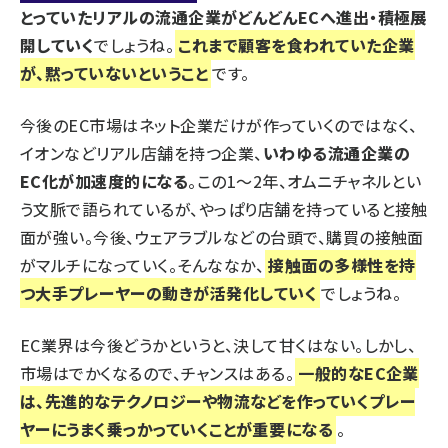
とっていたリアルの流通企業がどんどんECへ進出・積極展
開していく
でしょうね。
これまで顧客を食われていた企業
が、黙っていないということ
です。
今後のEC市場はネット企業だけが作っていくのではなく、
イオンなどリアル店舗を持つ企業、
いわゆる流通企業の
EC化が加速度的になる
。この1～2年、オムニチャネルとい
う文脈で語られているが、やっぱり店舗を持っていると接触
面が強い。今後、ウェアラブルなどの台頭で、購買の接触面
がマルチになっていく。そんななか、
接触面の多様性を持
つ大手プレーヤーの動きが活発化していく
でしょうね。
EC業界は今後どうかというと、決して甘くはない。しかし、
市場はでかくなるので、チャンスはある。
一般的なEC企業
は、先進的なテクノロジーや物流などを作っていくプレー
ヤーにうまく乗っかっていくことが重要になる
。