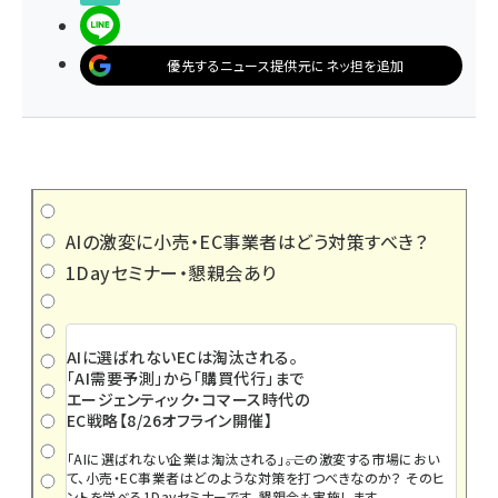
LINEで送る
優先するニュース提供元にネッ担を追加
AIの激変に小売・EC事業者はどう対策すべき？
1Dayセミナー・懇親会あり
AIに選ばれないECは淘汰される。
「AI需要予測」から「購買代行」まで
エージェンティック・コマース時代の
EC戦略【8/26オフライン開催】
「AIに選ばれない企業は淘汰される」――。この激変する市場におい
て、小売・EC事業者はどのような対策を打つべきなのか？ そのヒ
ントを学べる1Dayセミナーです。懇親会も実施します。