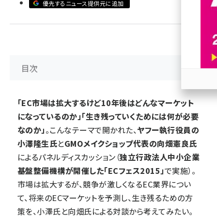
優先するニュース提供元に追加
revico (744)
目次
参加
「EC市場は拡大するけど10年後はどんなマーケット
になっているのか」「生き残っていくためには何が必要
なのか」
。こんなテーマで開かれた、
ヤフー執行役員の
小澤隆生氏
と
GMOメイクショップ代表の向畑憲良氏
によるパネルディスカッション（
独立行政法人中小企業
基盤整備機構が開催した「
ECフェス2015
」
で実施）。
市場は拡大するが、競争が激しくなるEC業界につい
て、将来のECマーケットを予測し、生き残るための方
策を、小澤氏と向畑氏による対談から考えてみたい。