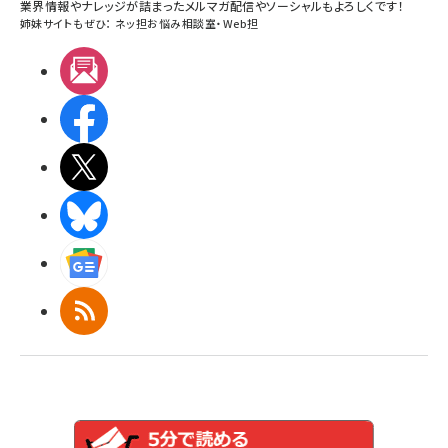
業界情報やナレッジが詰まったメルマガ配信やソーシャルもよろしくです！
姉妹サイトもぜひ：
ネッ担お悩み相談室
・
Web担
メルマガ
Facebook
X(エックス)
BlueSky
Googleニュース
RSS