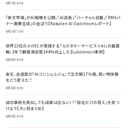
Brand Shift(ブランド・シフト): 「信頼」で選ばれ
影響力の武器［新版］：人を動かす七つの原理
8月7日 8:00
る時代の成長戦略
￥3,190
ママ投資家が育休中に１億貯めた株式投資
￥2,420
￥1,870
「楽天市場」がAI戦略を公開。「AI店長」「バーチャル試着」「RMSバ
ナー画像生成」の全ぼう【Rakuten AI Optimismレポート】
フィードバック経営 「沈黙の組織」から「高め合う
マーケティングの真実 P&G・グリコで学んだ失敗
組織」へ
と成長の法則
8月7日 7:00
組織の成果を最大化する ルールのデザイン
￥3,080
￥2,200
￥1,980
世界23位のメガECが実践する「カスタマーサービス×AI」の最適
解。3年で顧客満足度144%向上した【Lululemon事例】
Amazonランキングをもっと見る
Amazonランキングをもっと見る
8月6日 8:00
Amazonランキングをもっと見る
楽天、会話型の「AIコンシェルジュ」で注文額17％増。買い物体験
をどう変えた？
8月5日 8:00
成功事例を真似しても成果は出ない！？「自社だけの答え」を見つ
けよう【ネッ担まとめ】
8月4日 8:00