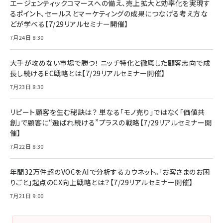
エージェンティックコマースへの備え、売上拡大と効率化を実現す
るポイント、セールスとマーケティングの成果につなげる考え方な
どが学べる【7/29リアルセミナー開催】
7月24日 8:30
大手が攻めない市場で勝つ！ ニッチ特化と徹底した顧客志向で成
長し続けるEC戦略とは【7/29リアルセミナー開催】
7月23日 8:30
リピート顧客を生む秘訣は？ 単なる「モノ売り」ではなく「価値共
創」で顧客に“選ばれ続ける”プラスの戦略【7/29リアルセミナー開
催】
7月22日 8:30
年間32万件超のVOCをAIで分析するカウネット。「お客さまのお困
りごと」起点のCX向上戦略とは？【7/29リアルセミナー開催】
7月21日 9:00