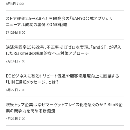
8月3日 7:00
ストア評価2.5→3.8へ！ 三陽商会の「SANYO公式アプリ」、リ
ニューアル成功の裏側とOMO戦略
7月29日 8:00
決済承認率15%改善、不正率ほぼゼロを実現。「and ST」が導入
したRiskifiedの網羅的な不正対策アプローチ
7月14日 7:00
ECビジネスに有効！ リピート促進や顧客満足度向上に直結する
「LINE通知メッセージ」とは？
6月22日 7:00
欧米トップ企業はなぜマーケットプレイス化を急ぐのか？ BtoB企
業の競争力を高める新潮流
4月21日 7:00