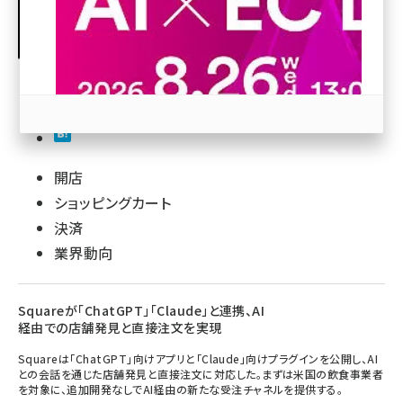
revico (739)
開店
参加登録はこちら↑
ショッピングカート
決済
業界動向
Squareが「ChatGPT」「Claude」と連携、AI
経由での店舗発見と直接注文を実現
Squareは「ChatGPT」向けアプリと「Claude」向けプラグインを公開し、AI
との会話を通じた店舗発見と直接注文に対応した。まずは米国の飲食事業者
を対象に、追加開発なしでAI経由の新たな受注チャネルを提供する。