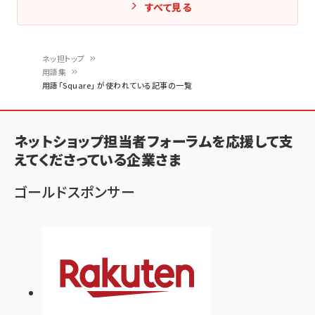
すべて見る
ネッ担トップ
用語集
パ
用語「Square」 が使われている記事の一覧
ン
く
ネットショップ担当者フォーラムを応援して支
ず
えてくださっている企業さま
ゴールドスポンサー