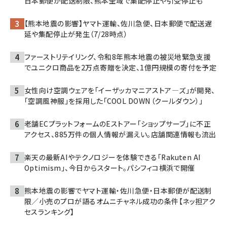
日本郵便が配送制限、熊本全域で集配停止や引受停止も
【熊本地震の影響】ヤマト運輸、佐川急便、日本郵便で配送遅
延や集配停止が発生（7/28時点）
ファーストリテイリング、令和8年熊本地震の被災地緊急支援
でユニクロ商品を2万点寄贈を決定、1億円規模の寄付を予定
女性向け空調ウェアを「イーザッカマニアストア―ズ」が開発、
「空調風神服」を採用した「COOL DOWN（クールダウン）」
老舗ECプラットフォームのEストアー「ショップサーブ」に不正
アクセス、885万件の個人情報が漏えい。店舗関連情報も流出
楽天の最新AIやテクノロジーを体験できる「Rakuten AI
Optimism」、今日からスタート。パシフィコ横浜で開催
熊本地震の影響でヤマト運輸・佐川急便・日本郵便が配送制
限／小売のプロが語るオムニチャネル成功の条件【ネッ担アク
セスランキング】