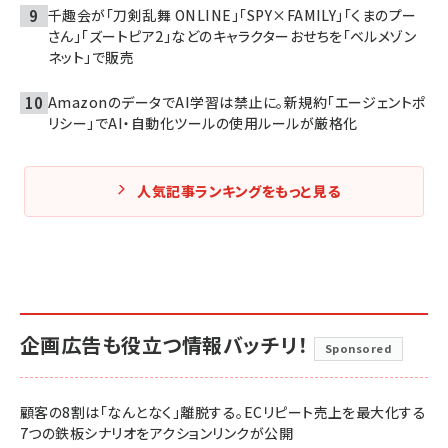
千趣会が「刀剣乱舞 ONLINE」「SPY×FAMILY」「くまのプー
さん」「ズートピア2」などのキャラクターおせちを「ベルメゾン
ネット」で販売
AmazonのデータでAI学習は禁止に。新規約「エージェントポ
リシー」でAI・自動化ツールの使用ルールが厳格化
人気記事ランキングをもっと見る
企画広告も役立つ情報バッチリ！
Sponsored
顧客の8割は「なんとなく」離脱する。ECリピート売上を最大化する
7つの鉄板シナリオをアクションリンクが公開