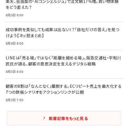
楽天、会話型の「AIコンシェルジュ」で注文額17％増。買い物体験
をどう変えた？
8月5日 8:00
成功事例を真似しても成果は出ない！？「自社だけの答え」を見つ
けよう【ネッ担まとめ】
8月4日 8:00
LINEは「売る場」ではなく「距離を縮める場」。阪急交通社・宇和川
匠氏が語る、顧客の意思決定を支えるデジタル戦略
8月3日 8:00
顧客の8割は「なんとなく」離脱する。ECリピート売上を最大化する
7つの鉄板シナリオをアクションリンクが公開
8月3日 7:00
新着記事をもっと見る