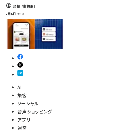
鳥栖 剛
[執筆]
7月6日 9:30
AI
集客
ソーシャル
音声ショッピング
アプリ
運営