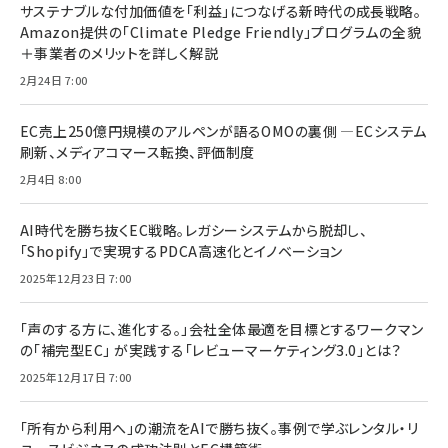
サステナブルな付加価値を「利益」につなげる新時代の成長戦略。
Amazon提供の「Climate Pledge Friendly」プログラムの全貌
＋事業者のメリットを詳しく解説
2月24日 7:00
EC売上250億円規模のアルペンが語るOMOの裏側 ―ECシステム
刷新、メディアコマース転換、評価制度
2月4日 8:00
AI時代を勝ち抜くEC戦略。レガシーシステムから脱却し、
「Shopify」で実現するPDCA高速化とイノベーション
2025年12月23日 7:00
「声のする方に、進化する。」会社全体最適を目標とするワークマン
の「補完型EC」 が実践する「レビューマーケティング3.0」とは？
2025年12月17日 7:00
「所有から利用へ」の潮流をAIで勝ち抜く。事例で学ぶレンタル・リ