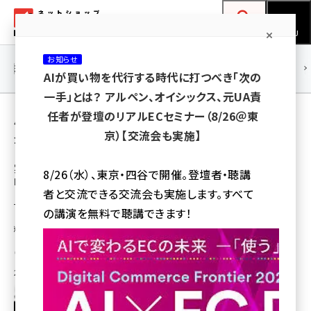
メ
ネットショップ担当者フォーラム
イ
検索
MENU
ン
お知らせ
コ
連載・特集
|
海外
海外情報
海外
AI
メタバース
AIが買い物を代行する時代に打つべき「次の
ン
一手」とは？ アルペン、オイシックス、元UA責
テ
用語「Square」 が使われている記事の一覧
任者が登壇のリアルECセミナー（8/26＠東
ン
京）【交流会も実施】
全 2 記事中 1 ～ 2 を表示中
ツ
amazon (2245)
に
実店舗向け決済サービスのSquareが無料の
8/26（水）、東京・四谷で開催。登壇者・聴講
ECサイト構築・運営サービスを提供
yahoo (1900)
移
者と交流できる交流会も実施します。すべて
動
サービス名称は「Square オンラインビジネス」。決済は「Square」を使う。
楽天 (1871)
の講演を無料で聴講できます！
「Square」を導入している実店舗事業者は、対面販売に加えネット通販を無
料で展開できるようになる
ecbeing (1207)
石居 岳
アスクル (1118)
2020年10月16日 11:00
base (1071)
ビィ・フォアード (773)