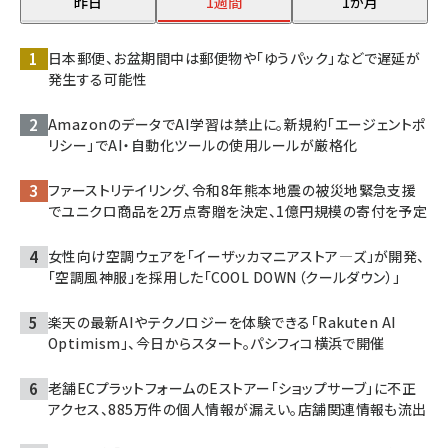
昨日
1週間
1か月
日本郵便、お盆期間中は郵便物や「ゆうパック」などで遅延が
発生する可能性
AmazonのデータでAI学習は禁止に。新規約「エージェントポ
リシー」でAI・自動化ツールの使用ルールが厳格化
ファーストリテイリング、令和8年熊本地震の被災地緊急支援
でユニクロ商品を2万点寄贈を決定、1億円規模の寄付を予定
女性向け空調ウェアを「イーザッカマニアストア―ズ」が開発、
「空調風神服」を採用した「COOL DOWN（クールダウン）」
楽天の最新AIやテクノロジーを体験できる「Rakuten AI
Optimism」、今日からスタート。パシフィコ横浜で開催
老舗ECプラットフォームのEストアー「ショップサーブ」に不正
アクセス、885万件の個人情報が漏えい。店舗関連情報も流出