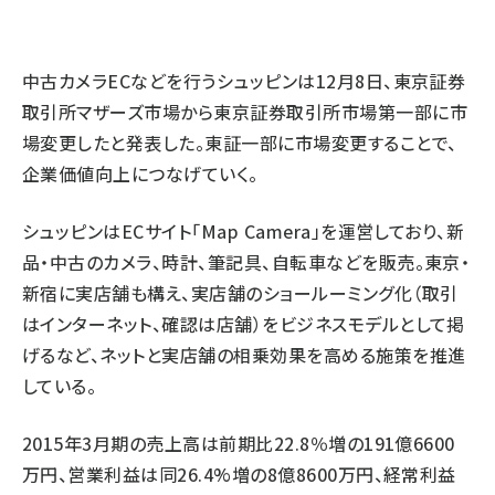
revico (745)
中古カメラECなどを行うシュッピンは12月8日、東京証券
取引所マザーズ市場から東京証券取引所市場第一部に市
場変更したと発表した。東証一部に市場変更することで、
企業価値向上につなげていく。
参
シュッピンはECサイト「Map Camera」を運営しており、新
品・中古のカメラ、時計、筆記具、自転車などを販売。東京・
新宿に実店舗も構え、実店舗のショールーミング化（取引
はインターネット、確認は店舗）をビジネスモデルとして掲
げるなど、ネットと実店舗の相乗効果を高める施策を推進
している。
2015年3月期の売上高は前期比22.8％増の191億6600
万円、営業利益は同26.4%増の8億8600万円、経常利益