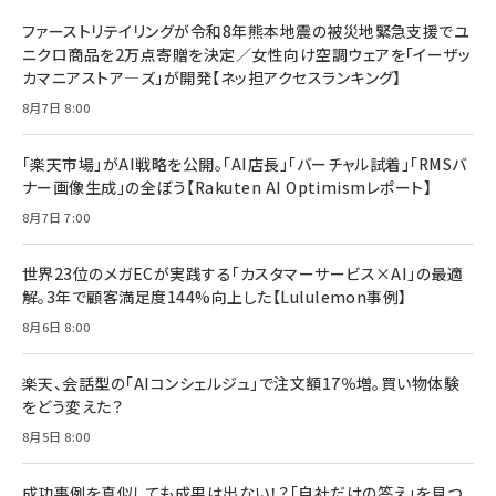
ドリルを売るには穴を売れ
経営メモ 16年の起業家人生で得た知見
ファーストリテイリングが令和8年熊本地震の被災地緊急支援でユ
anan(アンアン)2026/07/08号 No.2502[2026
￥1,815
￥2,750
ニクロ商品を2万点寄贈を決定／女性向け空調ウェアを「イーザッ
年後半、あなたの恋と運命／山田涼介]
カマニアストア―ズ」が開発【ネッ担アクセスランキング】
￥880
Brand Shift(ブランド・シフト): 「信頼」で選ばれ
影響力の武器［新版］：人を動かす七つの原理
8月7日 8:00
る時代の成長戦略
￥3,190
ママ投資家が育休中に１億貯めた株式投資
￥2,420
￥1,870
「楽天市場」がAI戦略を公開。「AI店長」「バーチャル試着」「RMSバ
ナー画像生成」の全ぼう【Rakuten AI Optimismレポート】
フィードバック経営 「沈黙の組織」から「高め合う
マーケティングの真実 P&G・グリコで学んだ失敗
組織」へ
と成長の法則
8月7日 7:00
組織の成果を最大化する ルールのデザイン
￥3,080
￥2,200
￥1,980
世界23位のメガECが実践する「カスタマーサービス×AI」の最適
解。3年で顧客満足度144%向上した【Lululemon事例】
Amazonランキングをもっと見る
Amazonランキングをもっと見る
8月6日 8:00
Amazonランキングをもっと見る
楽天、会話型の「AIコンシェルジュ」で注文額17％増。買い物体験
をどう変えた？
8月5日 8:00
成功事例を真似しても成果は出ない！？「自社だけの答え」を見つ