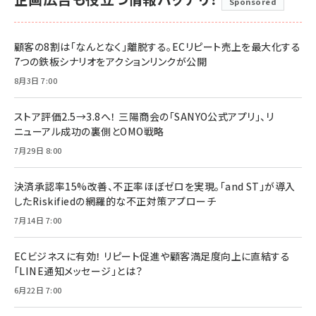
Sponsored
顧客の8割は「なんとなく」離脱する。ECリピート売上を最大化する
7つの鉄板シナリオをアクションリンクが公開
8月3日 7:00
ストア評価2.5→3.8へ！ 三陽商会の「SANYO公式アプリ」、リ
ニューアル成功の裏側とOMO戦略
7月29日 8:00
決済承認率15%改善、不正率ほぼゼロを実現。「and ST」が導入
したRiskifiedの網羅的な不正対策アプローチ
7月14日 7:00
ECビジネスに有効！ リピート促進や顧客満足度向上に直結する
「LINE通知メッセージ」とは？
6月22日 7:00