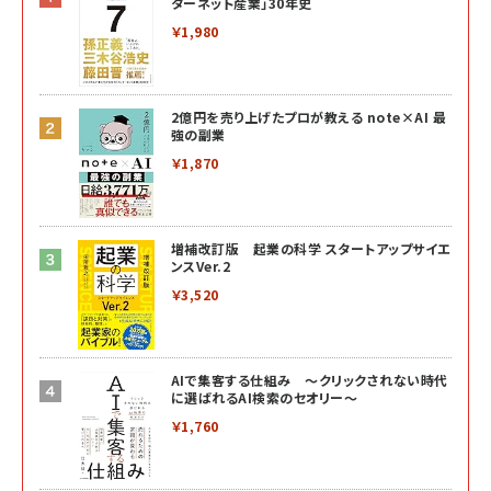
ターネット産業」30年史
￥1,980
2億円を売り上げたプロが教える note×AI 最
強の副業
￥1,870
増補改訂版 起業の科学 スタートアップサイエ
ンスVer.2
￥3,520
AIで集客する仕組み ～クリックされない時代
に選ばれるAI検索のセオリー～
￥1,760