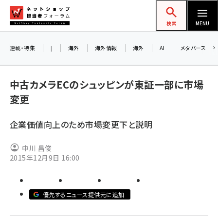
メ
ネットショップ担当者フォーラム
イ
検索
MENU
ン
コ
連載・特集
|
海外
海外情報
海外
AI
メタバース
ン
お
テ
中古カメラECのシュッピンが東証一部に市場
ン
ア
変更
ツ
amazon (2259)
に
企業価値向上のため市場変更下と説明
yahoo (1908)
移
8
交
動
楽天 (1877)
中川 昌俊
2015年12月9日 16:00
ecbeing (1211)
アスクル (1122)
優先するニュース提供元に追加
base (1084)
ビィ・フォアード (782)