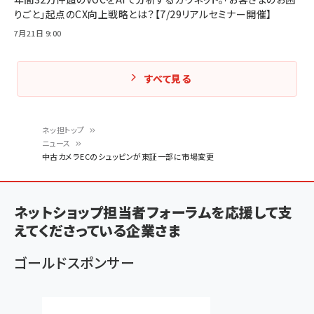
りごと」起点のCX向上戦略とは？【7/29リアルセミナー開催】
7月21日 9:00
すべて見る
ネッ担トップ
ニュース
パ
中古カメラECのシュッピンが東証一部に市場変更
ン
く
ネットショップ担当者フォーラムを応援して支
ず
えてくださっている企業さま
ゴールドスポンサー