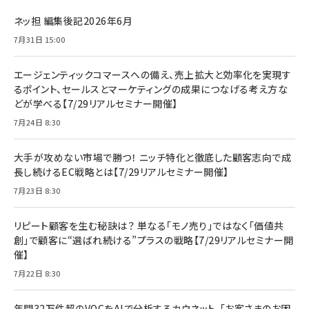
ネッ担 編集後記2026年6月
7月31日 15:00
エージェンティックコマースへの備え、売上拡大と効率化を実現す
るポイント、セールスとマーケティングの成果につなげる考え方な
どが学べる【7/29リアルセミナー開催】
7月24日 8:30
大手が攻めない市場で勝つ！ ニッチ特化と徹底した顧客志向で成
長し続けるEC戦略とは【7/29リアルセミナー開催】
7月23日 8:30
リピート顧客を生む秘訣は？ 単なる「モノ売り」ではなく「価値共
創」で顧客に“選ばれ続ける”プラスの戦略【7/29リアルセミナー開
催】
7月22日 8:30
年間32万件超のVOCをAIで分析するカウネット。「お客さまのお困