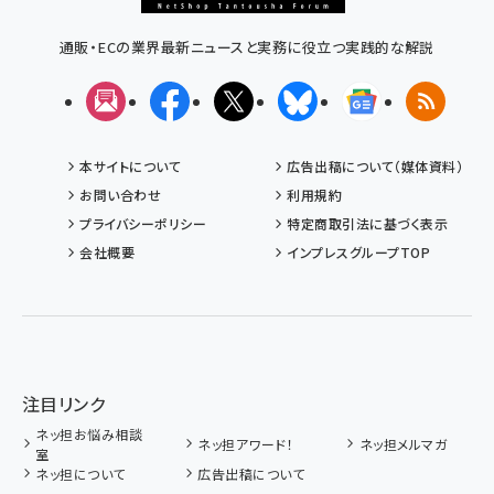
通販・ECの業界最新ニュースと実務に役立つ実践的な解説
メルマガ
Facebook
X(エックス)
Bluesky
Googleニュ
RSS
本サイトについて
広告出稿について（媒体資料）
お問い合わせ
利用規約
プライバシーポリシー
特定商取引法に基づく表示
会社概要
インプレスグループTOP
注目リンク
ネッ担お悩み相談
ネッ担アワード！
ネッ担メルマガ
室
ネッ担について
広告出稿について