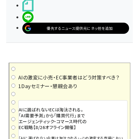
noteで書く
LINEで送る
優先するニュース提供元にネッ担を追加
AIの激変に小売・EC事業者はどう対策すべき？
1Dayセミナー・懇親会あり
AIに選ばれないECは淘汰される。
「AI需要予測」から「購買代行」まで
エージェンティック・コマース時代の
EC戦略【8/26オフライン開催】
「AIに選ばれない企業は淘汰される」――。この激変する市場におい