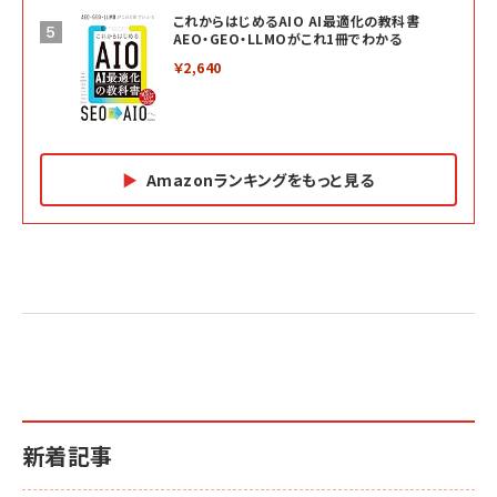
これからはじめるAIO AI最適化の教科書
AEO・GEO・LLMOがこれ1冊でわかる
￥2,640
Amazonランキングをもっと見る
Amazon マーケティング・セールス全般関連書籍 の
Amazon ビジネス・経済関連書籍 の売れ筋ランキン
Amazon 経営戦略関連書籍 の売れ筋ランキング
売れ筋ランキング
グ
更新日時：2026/06/26 19:05
更新日時：2026/06/26 19:05
更新日時：2026/06/26 19:05
2億円を売り上げたプロが教える note×AI 最強の
anan(アンアン)2026/07/01号 No.2501[魅せる
ベインキャピタル 企業価値向上力の秘密
副業
カラダ2026／宮舘涼太]
￥2,640
￥1,870
￥880
イシューからはじめよ［改訂版］――知的生産の「シンプ
小さな会社は戦略が9割
anan(アンアン)2026/06/24号 No.2500増刊
ルな本質」
スペシャルエディション[王道エンタメの矜持／
￥1,980
新着記事
BTS]
￥2,200
￥1,100