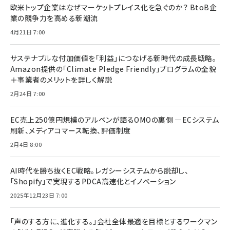
欧米トップ企業はなぜマーケットプレイス化を急ぐのか？ BtoB企
業の競争力を高める新潮流
4月21日 7:00
サステナブルな付加価値を「利益」につなげる新時代の成長戦略。
Amazon提供の「Climate Pledge Friendly」プログラムの全貌
＋事業者のメリットを詳しく解説
2月24日 7:00
EC売上250億円規模のアルペンが語るOMOの裏側 ―ECシステム
刷新、メディアコマース転換、評価制度
2月4日 8:00
AI時代を勝ち抜くEC戦略。レガシーシステムから脱却し、
「Shopify」で実現するPDCA高速化とイノベーション
2025年12月23日 7:00
「声のする方に、進化する。」会社全体最適を目標とするワークマン