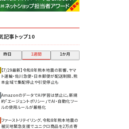
base (1077)
ビィ・フォアード (773)
revico (740)
気記事トップ10
昨日
1週間
1か月
【7/29最新】令和8年熊本地震の影響、ヤマ
ト運輸・佐川急便・日本郵便が配送制限、熊
本全域で集配停止や引受停止も
AmazonのデータでAI学習は禁止に。新規
約「エージェントポリシー」でAI・自動化ツー
ルの使用ルールが厳格化
ファーストリテイリング、令和8年熊本地震の
被災地緊急支援でユニクロ商品を2万点寄