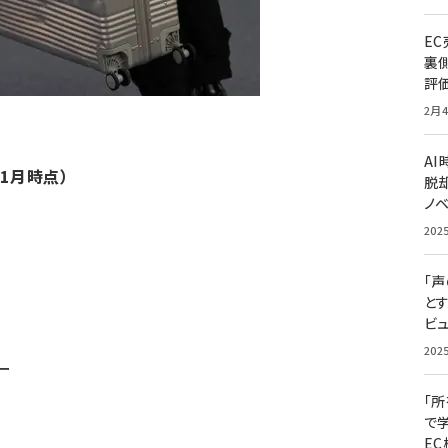
E
裏
評
2月4
A
1月時点）
脱却
ノ
202
「
と
ビュ
202
ー
「
で
E