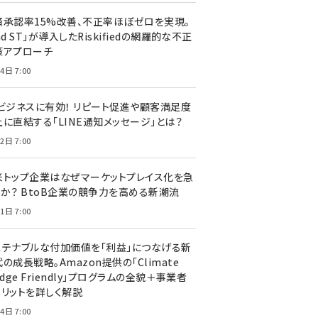
済承認率15%改善、不正率ほぼゼロを実現。
nd ST」が導入したRiskifiedの網羅的な不正
策アプローチ
4日 7:00
Cビジネスに有効！ リピート促進や顧客満足度
上に直結する「LINE通知メッセージ」とは？
2日 7:00
米トップ企業はなぜマーケットプレイス化を急
のか？ BtoB企業の競争力を高める新潮流
1日 7:00
ステナブルな付加価値を「利益」につなげる新
の成長戦略。Amazon提供の「Climate
edge Friendly」プログラムの全貌＋事業者
メリットを詳しく解説
4日 7:00