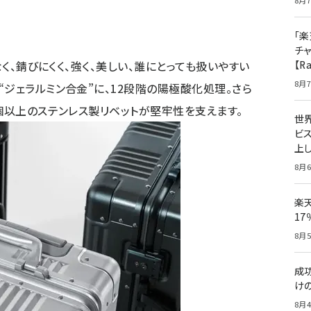
8月7
「楽
チ
なく、錆びにくく、強く、美しい、誰にとっても扱いやすい
【R
8月7
ジェラルミン合金”に、12段階の陽極酸化処理。さら
0個以上のステンレス製リベットが堅牢性を支えます。
世
ビ
上し
8月6
楽
1
8月5
成
け
8月4