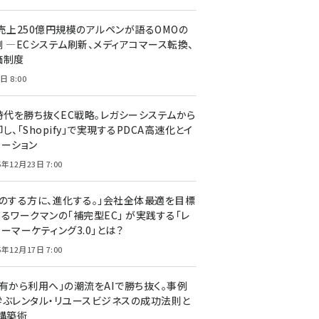
C売上250億円規模のアルペンが語るOMOの
側 ―ECシステム刷新、メディアコマース転換、
価制度
日 8:00
I時代を勝ち抜くEC戦略。レガシーシステムから
し、「Shopify」で実現するPDCA高速化とイ
ベーション
5年12月23日 7:00
声のする方に、進化する。」会社全体最適を目標
するワークマンの「補完型EC」 が実践する「レ
ーマーケティング3.0」とは？
5年12月17日 7:00
所有から利用へ」の潮流をAIで勝ち抜く。事例
学ぶレンタル・リユースビジネスの成功法則と
C構築術