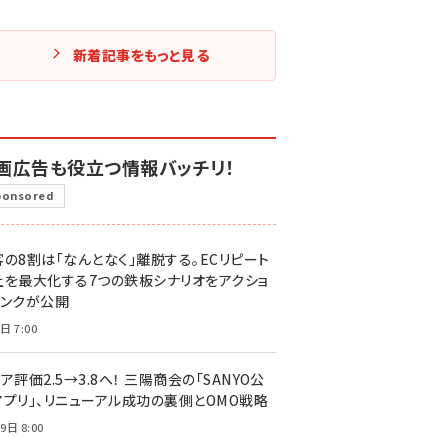
新着記事をもっと見る
画広告も役立つ情報バッチリ！
ponsored
客の8割は「なんとなく」離脱する。ECリピート
上を最大化する7つの鉄板シナリオをアクショ
リンクが公開
日 7:00
ア評価2.5→3.8へ！ 三陽商会の「SANYO公
アプリ」、リニューアル成功の裏側とOMO戦略
9日 8:00