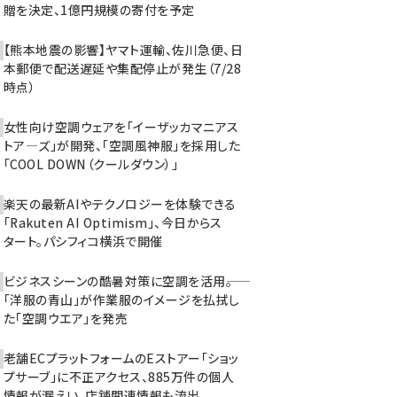
贈を決定、1億円規模の寄付を予定
【熊本地震の影響】ヤマト運輸、佐川急便、日
本郵便で配送遅延や集配停止が発生（7/28
時点）
女性向け空調ウェアを「イーザッカマニアス
トア―ズ」が開発、「空調風神服」を採用した
「COOL DOWN（クールダウン）」
楽天の最新AIやテクノロジーを体験できる
「Rakuten AI Optimism」、今日からス
タート。パシフィコ横浜で開催
ビジネスシーンの酷暑対策に空調を活用――。
「洋服の青山」が作業服のイメージを払拭し
た「空調ウエア」を発売
老舗ECプラットフォームのEストアー「ショッ
プサーブ」に不正アクセス、885万件の個人
情報が漏えい。店舗関連情報も流出