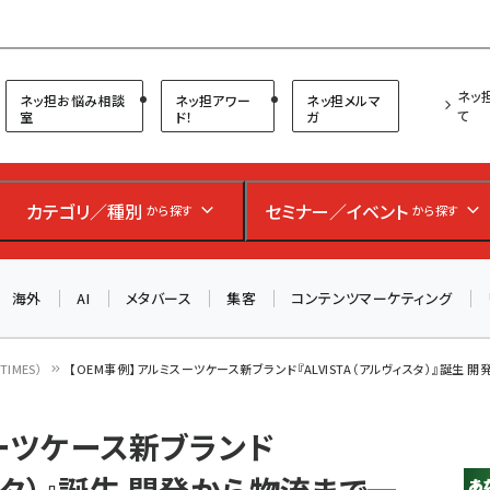
プ担当者フォーラム
ネッ
ネッ担お悩み相談
ネッ担アワー
ネッ担メルマ
て
室
ド！
ガ
お知らせ
AIが買い物を代行する時代に打つべき「次の一手」とは？
カテゴリ／種別
セミナー／イベント
から探す
から探す
アルペン、オイシックス、元UA責任者が登壇のリアルECセ
ミナー（8/26＠東京）【交流会も実施】
海外
AI
メタバース
集客
コンテンツマーケティング
8/26（水）、東京・四谷で開催。登壇者・聴講者と交流できる
交流会も実施します。すべての講演を無料で聴講できます！
IMES）
【OEM事例】アルミスーツケース新ブランド『ALVISTA（アルヴィスタ）』誕生
スーツケース新ブランド