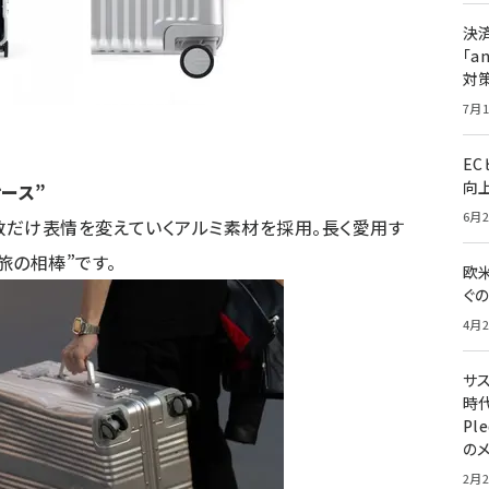
決
「a
対
7月1
E
向
ース”
6月2
数だけ表情を変えていくアルミ素材を採用。長く愛用す
旅の相棒”です。
欧
ぐ
4月2
サ
時代
Pl
の
2月2