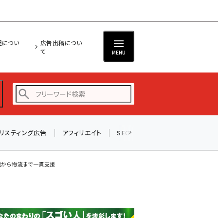
担につい
広告出稿につい
て
MENU
リスティング広告
アフィリエイト
SEO
メール
ソーシャル
amazon (2249)
yahoo (1901)
 開発から物流まで一貫支援
楽天 (1871)
ecbeing (1207)
アスクル (1119)