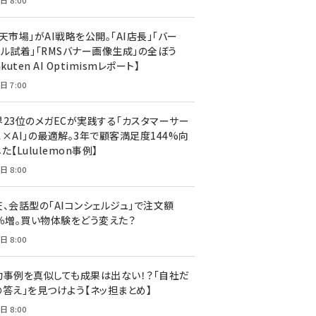
日 8:00
天市場」がAI戦略を公開。「AI店長」「バー
ャル試着」「RMSバナー画像生成」の全ぼう
akuten AI Optimismレポート】
日 7:00
界23位のメガECが実践する「カスタマーサー
ス×AI」の最適解。3年で顧客満足度144%向
た【Lululemon事例】
日 8:00
天、会話型の「AIコンシェルジュ」で注文額
7％増。買い物体験をどう変えた？
日 8:00
功事例を真似しても成果は出ない！？「自社だ
の答え」を見つけよう【ネッ担まとめ】
日 8:00