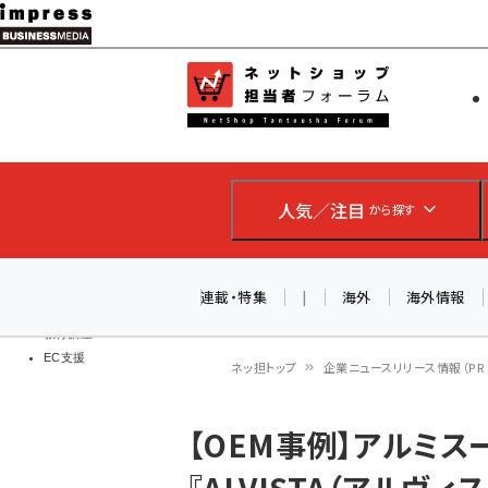
メ
イ
EC担当者
ネットショッ
ン
Web担当者
コ
製品導入
ン
企業IT
ソフト開発
テ
IoT・AI
人気／注目
から探す
ン
DCクラウド
研究・調査
ツ
エネルギー
に
連載・特集
|
海外
海外情報
ドローン
移
教育講座
EC支援
動
ネッ担トップ
企業ニュースリリース情報（PR T
パ
【OEM事例】アルミ
ン