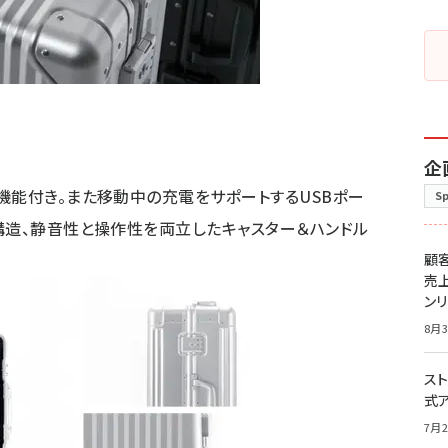
企
機能付き。また移動中の充電をサポートするUSBポー
S
構造、静音性と操作性を両立したキャスター＆ハンドル
顧
売
ン
8月3
スト
式
7月2