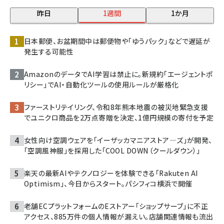
昨日
1週間
1か月
日本郵便、お盆期間中は郵便物や「ゆうパック」などで遅延が
発生する可能性
AmazonのデータでAI学習は禁止に。新規約「エージェントポ
リシー」でAI・自動化ツールの使用ルールが厳格化
ファーストリテイリング、令和8年熊本地震の被災地緊急支援
でユニクロ商品を2万点寄贈を決定、1億円規模の寄付を予定
女性向け空調ウェアを「イーザッカマニアストア―ズ」が開発、
「空調風神服」を採用した「COOL DOWN（クールダウン）」
楽天の最新AIやテクノロジーを体験できる「Rakuten AI
Optimism」、今日からスタート。パシフィコ横浜で開催
老舗ECプラットフォームのEストアー「ショップサーブ」に不正
アクセス、885万件の個人情報が漏えい。店舗関連情報も流出