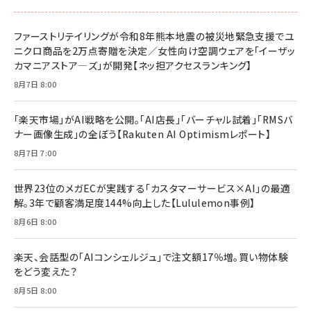
ファーストリテイリングが令和8年熊本地震の被災地緊急支援でユ
ニクロ商品を2万点寄贈を決定／女性向け空調ウェアを「イーザッ
カマニアストア―ズ」が開発【ネッ担アクセスランキング】
8月7日 8:00
「楽天市場」がAI戦略を公開。「AI店長」「バーチャル試着」「RMSバ
ナー画像生成」の全ぼう【Rakuten AI Optimismレポート】
8月7日 7:00
世界23位のメガECが実践する「カスタマーサービス×AI」の最適
解。3年で顧客満足度144%向上した【Lululemon事例】
8月6日 8:00
楽天、会話型の「AIコンシェルジュ」で注文額17％増。買い物体験
をどう変えた？
8月5日 8:00