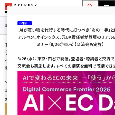
メ
ネットショップ担当者フォーラム
イ
検索
MENU
ン
お知らせ
コ
連載・特集
|
海外
海外情報
海外
AI
メタバース
AIが買い物を代行する時代に打つべき「次の一手」と
ン
アルペン、オイシックス、元UA責任者が登壇のリアル
テ
TVアニメ『薫る花は凛と咲く』より、「レトロ」が
ミナー（8/26＠東京）【交流会も実施】
ン
テーマの描き下ろしイラストを使用したオンラ
ツ
amazon (2259)
8/26（水）、東京・四谷で開催。登壇者・聴講者と交流
インくじが登場！ かわいいイラストを使用した
に
交流会も実施します。すべての講演を無料で聴講できま
豪華賞品が盛りだくさん!!
yahoo (1908)
移
動
楽天 (1874)
リリース情報提供元：
ecbeing (1211)
2025年8月7日 17:00
アスクル (1122)
株式会社KADOKAWA
base (1083)
ビィ・フォアード (778)