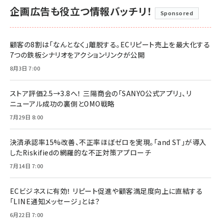
企画広告も役立つ情報バッチリ！
Sponsored
顧客の8割は「なんとなく」離脱する。ECリピート売上を最大化する
7つの鉄板シナリオをアクションリンクが公開
8月3日 7:00
ストア評価2.5→3.8へ！ 三陽商会の「SANYO公式アプリ」、リ
ニューアル成功の裏側とOMO戦略
7月29日 8:00
決済承認率15%改善、不正率ほぼゼロを実現。「and ST」が導入
したRiskifiedの網羅的な不正対策アプローチ
7月14日 7:00
ECビジネスに有効！ リピート促進や顧客満足度向上に直結する
「LINE通知メッセージ」とは？
6月22日 7:00